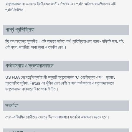
ফ্লুকোনাজল বা অন্যান্য ট্রাইএজল জাতীয় ঔষধের-এর প্রতি অতিসংবেদনশীলতায় এটি
প্রতিনির্দেশিত।
পার্শ্ব প্রতিক্রিয়া
ট্রিগাল অত্যন্ত সুসহনীয়। এটি ব্যবহার জনিত পার্শ প্রতিক্রিয়াগুলো হচ্ছে- বমিবমি ভাব, বমি,
পেট ব্যথা, ডায়রিয়া, মাথা ব্যথা ও ত্বকীয় রেশ ।
গর্ভাবস্থায় ও স্তন্যদানকালে
US FDA প্রেগনেন্সি ক্যাটাগরী অনুযায়ী ফ্লুকোনাজল 'C' শ্রেনীভূক্ত ঔষধ। সুতরাং,
প্রত্যাশিত সুবিধা, Fetus এর ঝুঁকির চেয়ে বেশী না হলে গর্ভাবস্থায় ও স্তন্যদানকালে
ফ্লুকোনাজল ব্যবহারে বিরত থাকা উচিত।
সতর্কতা
প্রো-এরিদমিক রোগীদের ক্ষেত্রে ট্রিগাল ব্যবহারে সতর্কতা অবলম্বন করতে হবে।