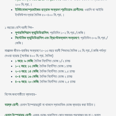
২০০ মি.গ্রা.।
ইমিউনোকম্প্রেমাইজড ছত্রাক সংক্রমণ প্রতিরোধ রোগীদের
: ওরালি বা আইভি
ইনফিউশন দ্বারা দৈনিক ৫০-৪০০ মি.গ্রা.।
১ বছরের বেশি বয়সী শিশু-
সুপারফিশিয়াল ক্যান্ডিডিয়াসিস
: প্রতিদিন ১-২ মি.গ্রা./কেজি।
সিস্টেমিক ক্যান্ডিডিয়াসিস এবং ক্রিপ্টোকক্কাল সংক্রমণে
: প্রতিদিন ৩-৬ মি.গ্রা./
কেজি।
মারাত্মক জীবন-হুমকির সংক্রমণে ৫-১৩ বছর বয়সী শিশুদের দৈনিক ১২ মি.গ্রা./কেজি পর্যন্ত
দেওয়া হয়েছে (সর্বোচ্চ ৪০০ মি.গ্রা. দৈনিক)
১ বছর: ৯ কেজি
: দৈনিক নির্দেশিত ডোজ ১/২ চামচ
১-২ বছর: ১২ কেজি
: দৈনিক নির্দেশিত ডোজ ১ চামচ
২-৩ বছর: ১৪ কেজি
: দৈনিক নির্দেশিত ডোজ ১.৫ চামচ
৩-৪ বছর: ১৬ কেজি
: দৈনিক নির্দেশিত ডোজ ২ চামচ
৪-৬ বছর: ২০ কেজি
: দৈনিক নির্দেশিত ডোজ ২.৫ চামচ
বিশেষ জনগোষ্ঠীতে ব্যাবহার-
বয়ষ্ক রোগী
: রেনাল ইম্পেয়ারমেন্ট না থাকলে স্বাভাবিক ডোজ ব্যবহার করা উচিত।
রেনাল ইস্পেয়ারড রোগী
: একক ডোজ থেরাপিতে কোন সমন্বয় প্রয়োজন হয় না। রেনাল