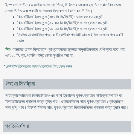
ইস্পেয়ার্ড রোগীদের একাধিক ডোজ থেরাপিতে, চিকিৎসার ১ম এবং ২য় দিনে স্বাভাবিক ডোজ
দেওয়া উচিত এবং পরবর্তী ডোজগুলো নিম্নরুপ পরিবর্তন করা উচিত।
ক্রিয়েটিনিন ক্লিয়ারেন্স (>৪১ মি.লি/মিনিট): ডোজ ব্যবধান ২৪ ঘন্টা
ক্রিয়েটিনিন ক্লিয়ারেন্স (২১-৪০ মি.লি/মিনিট): ডোজ ব্যবধান ৪৮ ঘন্টা
ক্রিয়েটিনিন ক্লিয়ারেন্স (১০-২০ মি.লি/মিনিট): ডোজ ব্যবধান ৭২ ঘন্টা
নিয়মিত ডায়ালাইসিস গ্রহণকারী রোগীরা: প্রতিটি ডায়ালাইসিস সেশনের পরে একটি
ডোজ
শিশু
: বাচ্চাদের রেনাল ক্লিয়ারেন্স প্রাপ্তবয়ষদের তুলনায় আনুপাতিকভাবে বেশি দ্রুত হতে পারে
এবং ১২ মি.গ্রা./কেজি পর্যন্ত ডোজ সুপারিশ করা হয়।
* রেজিস্টার্ড চিকিৎসকের পরামর্শ মোতাবেক ঔষধ সেবন করুন
'
ঔষধের মিথষ্ক্রিয়া
সাইক্লোস্পোরিন বা ফিনায়টোয়েন-এর সাথে ট্রিগালের যুগপৎ ব্যবহারে সাইক্লোস্পোরিন বা
ফিনায়টোয়েনের প্লাজমা ঘনত্ব বৃদ্ধি পায়। ওয়ারফেরিনের সাথে যুগপৎ ব্যবহারে প্রোথ্রম্বিন
সময় বৃদ্ধি পায়। রিফামপিসিনের সাথে যুগপৎ ব্যবহারে রিফামপিসিনের প্লাজমা ঘনত্ব হ্রাস পায়।
প্রতিনির্দেশনা