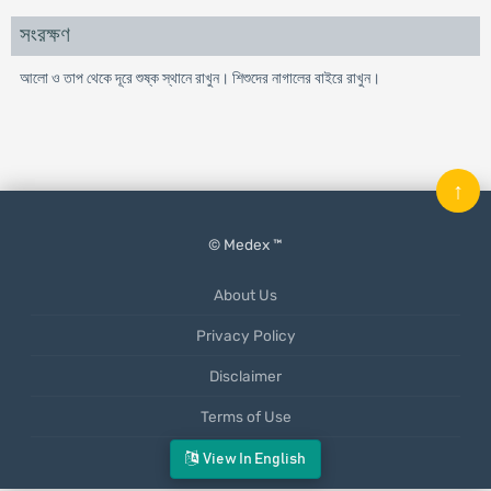
সংরক্ষণ
আলো ও তাপ থেকে দূরে শুষ্ক স্থানে রাখুন। শিশুদের নাগালের বাইরে রাখুন।
↑
© Medex ™
About Us
Privacy Policy
Disclaimer
Terms of Use
Mobile App
View In English