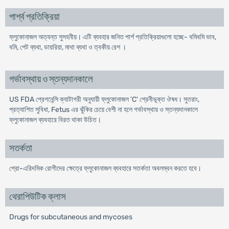
পার্শ্ব প্রতিক্রিয়া
ফ্লুকোনাজল অত্যন্ত সুসহনীয়। এটি ব্যবহার জনিত পার্শ প্রতিক্রিয়াগুলো হচ্ছে- বমিবমি ভাব,
বমি, পেট ব্যথা, ডায়রিয়া, মাথা ব্যথা ও ত্বকীয় রেশ ।
গর্ভাবস্থায় ও স্তন্যদানকালে
US FDA প্রেগনেন্সি ক্যাটাগরী অনুযায়ী ফ্লুকোনাজল 'C' শ্রেনীভূক্ত ঔষধ। সুতরাং,
প্রত্যাশিত সুবিধা, Fetus এর ঝুঁকির চেয়ে বেশী না হলে গর্ভাবস্থায় ও স্তন্যদানকালে
ফ্লুকোনাজল ব্যবহারে বিরত থাকা উচিত।
সতর্কতা
প্রো-এরিদমিক রোগীদের ক্ষেত্রে ফ্লুকোনাজল ব্যবহারে সতর্কতা অবলম্বন করতে হবে।
থেরাপিউটিক ক্লাস
Drugs for subcutaneous and mycoses