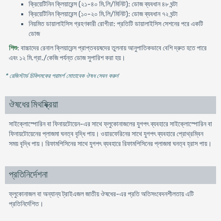
ক্রিয়েটিনিন ক্লিয়ারেন্স (২১-৪০ মি.লি/মিনিট): ডোজ ব্যবধান ৪৮ ঘন্টা
ক্রিয়েটিনিন ক্লিয়ারেন্স (১০-২০ মি.লি/মিনিট): ডোজ ব্যবধান ৭২ ঘন্টা
নিয়মিত ডায়ালাইসিস গ্রহণকারী রোগীরা: প্রতিটি ডায়ালাইসিস সেশনের পরে একটি
ডোজ
শিশু
: বাচ্চাদের রেনাল ক্লিয়ারেন্স প্রাপ্তবয়ষদের তুলনায় আনুপাতিকভাবে বেশি দ্রুত হতে পারে
এবং ১২ মি.গ্রা./কেজি পর্যন্ত ডোজ সুপারিশ করা হয়।
* রেজিস্টার্ড চিকিৎসকের পরামর্শ মোতাবেক ঔষধ সেবন করুন
'
ঔষধের মিথষ্ক্রিয়া
সাইক্লোস্পোরিন বা ফিনায়টোয়েন-এর সাথে ফ্লুকোনাজলের যুগপৎ ব্যবহারে সাইক্লোস্পোরিন বা
ফিনায়টোয়েনের প্লাজমা ঘনত্ব বৃদ্ধি পায়। ওয়ারফেরিনের সাথে যুগপৎ ব্যবহারে প্রোথ্রম্বিন
সময় বৃদ্ধি পায়। রিফামপিসিনের সাথে যুগপৎ ব্যবহারে রিফামপিসিনের প্লাজমা ঘনত্ব হ্রাস পায়।
প্রতিনির্দেশনা
ফ্লুকোনাজল বা অন্যান্য ট্রাইএজল জাতীয় ঔষধের-এর প্রতি অতিসংবেদনশীলতায় এটি
প্রতিনির্দেশিত।