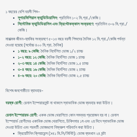
১ বছরের বেশি বয়সী শিশু-
সুপারফিশিয়াল ক্যান্ডিডিয়াসিস
: প্রতিদিন ১-২ মি.গ্রা./কেজি।
সিস্টেমিক ক্যান্ডিডিয়াসিস এবং ক্রিপ্টোকক্কাল সংক্রমণে
: প্রতিদিন ৩-৬ মি.গ্রা./
কেজি।
মারাত্মক জীবন-হুমকির সংক্রমণে ৫-১৩ বছর বয়সী শিশুদের দৈনিক ১২ মি.গ্রা./কেজি পর্যন্ত
দেওয়া হয়েছে (সর্বোচ্চ ৪০০ মি.গ্রা. দৈনিক)
১ বছর: ৯ কেজি
: দৈনিক নির্দেশিত ডোজ ১/২ চামচ
১-২ বছর: ১২ কেজি
: দৈনিক নির্দেশিত ডোজ ১ চামচ
২-৩ বছর: ১৪ কেজি
: দৈনিক নির্দেশিত ডোজ ১.৫ চামচ
৩-৪ বছর: ১৬ কেজি
: দৈনিক নির্দেশিত ডোজ ২ চামচ
৪-৬ বছর: ২০ কেজি
: দৈনিক নির্দেশিত ডোজ ২.৫ চামচ
বিশেষ জনগোষ্ঠীতে ব্যাবহার-
বয়ষ্ক রোগী
: রেনাল ইম্পেয়ারমেন্ট না থাকলে স্বাভাবিক ডোজ ব্যবহার করা উচিত।
রেনাল ইস্পেয়ারড রোগী
: একক ডোজ থেরাপিতে কোন সমন্বয় প্রয়োজন হয় না। রেনাল
ইস্পেয়ার্ড রোগীদের একাধিক ডোজ থেরাপিতে, চিকিৎসার ১ম এবং ২য় দিনে স্বাভাবিক ডোজ
দেওয়া উচিত এবং পরবর্তী ডোজগুলো নিম্নরুপ পরিবর্তন করা উচিত।
ক্রিয়েটিনিন ক্লিয়ারেন্স (>৪১ মি.লি/মিনিট): ডোজ ব্যবধান ২৪ ঘন্টা