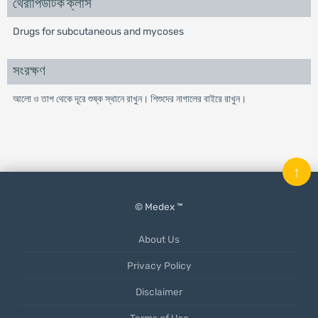
থেরাপিউটিক ক্লাস
Drugs for subcutaneous and mycoses
সংরক্ষণ
আলো ও তাপ থেকে দূরে শুষ্ক স্থানে রাখুন। শিশুদের নাগালের বাইরে রাখুন।
↑
© Medex ™
About Us
Privacy Policy
Disclaimer