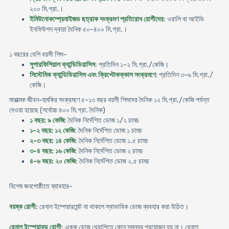
২০০ মি.গ্রা.।
ইমিউনোকম্প্রেমাইজড ছত্রাক সংক্রমণ প্রতিরোধ রোগীদের
: ওরালি বা আইভি
ইনফিউশন দ্বারা দৈনিক ৫০-৪০০ মি.গ্রা.।
১ বছরের বেশি বয়সী শিশু-
সুপারফিশিয়াল ক্যান্ডিডিয়াসিস
: প্রতিদিন ১-২ মি.গ্রা./কেজি।
সিস্টেমিক ক্যান্ডিডিয়াসিস এবং ক্রিপ্টোকক্কাল সংক্রমণে
: প্রতিদিন ৩-৬ মি.গ্রা./
কেজি।
মারাত্মক জীবন-হুমকির সংক্রমণে ৫-১৩ বছর বয়সী শিশুদের দৈনিক ১২ মি.গ্রা./কেজি পর্যন্ত
দেওয়া হয়েছে (সর্বোচ্চ ৪০০ মি.গ্রা. দৈনিক)
১ বছর: ৯ কেজি
: দৈনিক নির্দেশিত ডোজ ১/২ চামচ
১-২ বছর: ১২ কেজি
: দৈনিক নির্দেশিত ডোজ ১ চামচ
২-৩ বছর: ১৪ কেজি
: দৈনিক নির্দেশিত ডোজ ১.৫ চামচ
৩-৪ বছর: ১৬ কেজি
: দৈনিক নির্দেশিত ডোজ ২ চামচ
৪-৬ বছর: ২০ কেজি
: দৈনিক নির্দেশিত ডোজ ২.৫ চামচ
বিশেষ জনগোষ্ঠীতে ব্যাবহার-
বয়ষ্ক রোগী
: রেনাল ইম্পেয়ারমেন্ট না থাকলে স্বাভাবিক ডোজ ব্যবহার করা উচিত।
রেনাল ইস্পেয়ারড রোগী
: একক ডোজ থেরাপিতে কোন সমন্বয় প্রয়োজন হয় না। রেনাল