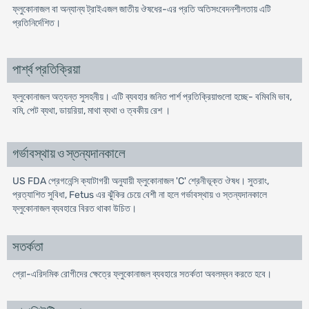
ফ্লুকোনাজল বা অন্যান্য ট্রাইএজল জাতীয় ঔষধের-এর প্রতি অতিসংবেদনশীলতায় এটি
প্রতিনির্দেশিত।
পার্শ্ব প্রতিক্রিয়া
ফ্লুকোনাজল অত্যন্ত সুসহনীয়। এটি ব্যবহার জনিত পার্শ প্রতিক্রিয়াগুলো হচ্ছে- বমিবমি ভাব,
বমি, পেট ব্যথা, ডায়রিয়া, মাথা ব্যথা ও ত্বকীয় রেশ ।
গর্ভাবস্থায় ও স্তন্যদানকালে
US FDA প্রেগনেন্সি ক্যাটাগরী অনুযায়ী ফ্লুকোনাজল 'C' শ্রেনীভূক্ত ঔষধ। সুতরাং,
প্রত্যাশিত সুবিধা, Fetus এর ঝুঁকির চেয়ে বেশী না হলে গর্ভাবস্থায় ও স্তন্যদানকালে
ফ্লুকোনাজল ব্যবহারে বিরত থাকা উচিত।
সতর্কতা
প্রো-এরিদমিক রোগীদের ক্ষেত্রে ফ্লুকোনাজল ব্যবহারে সতর্কতা অবলম্বন করতে হবে।