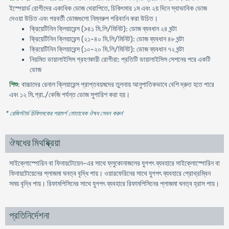
ইস্পেয়ার্ড রোগীদের একাধিক ডোজ থেরাপিতে, চিকিৎসার ১ম এবং ২য় দিনে স্বাভাবিক ডোজ
দেওয়া উচিত এবং পরবর্তী ডোজগুলো নিম্নরুপ পরিবর্তন করা উচিত।
ক্রিয়েটিনিন ক্লিয়ারেন্স (>৪১ মি.লি/মিনিট): ডোজ ব্যবধান ২৪ ঘন্টা
ক্রিয়েটিনিন ক্লিয়ারেন্স (২১-৪০ মি.লি/মিনিট): ডোজ ব্যবধান ৪৮ ঘন্টা
ক্রিয়েটিনিন ক্লিয়ারেন্স (১০-২০ মি.লি/মিনিট): ডোজ ব্যবধান ৭২ ঘন্টা
নিয়মিত ডায়ালাইসিস গ্রহণকারী রোগীরা: প্রতিটি ডায়ালাইসিস সেশনের পরে একটি
ডোজ
শিশু
: বাচ্চাদের রেনাল ক্লিয়ারেন্স প্রাপ্তবয়ষদের তুলনায় আনুপাতিকভাবে বেশি দ্রুত হতে পারে
এবং ১২ মি.গ্রা./কেজি পর্যন্ত ডোজ সুপারিশ করা হয়।
* রেজিস্টার্ড চিকিৎসকের পরামর্শ মোতাবেক ঔষধ সেবন করুন
'
ঔষধের মিথষ্ক্রিয়া
সাইক্লোস্পোরিন বা ফিনায়টোয়েন-এর সাথে ফ্লুকোনাজলের যুগপৎ ব্যবহারে সাইক্লোস্পোরিন বা
ফিনায়টোয়েনের প্লাজমা ঘনত্ব বৃদ্ধি পায়। ওয়ারফেরিনের সাথে যুগপৎ ব্যবহারে প্রোথ্রম্বিন
সময় বৃদ্ধি পায়। রিফামপিসিনের সাথে যুগপৎ ব্যবহারে রিফামপিসিনের প্লাজমা ঘনত্ব হ্রাস পায়।
প্রতিনির্দেশনা