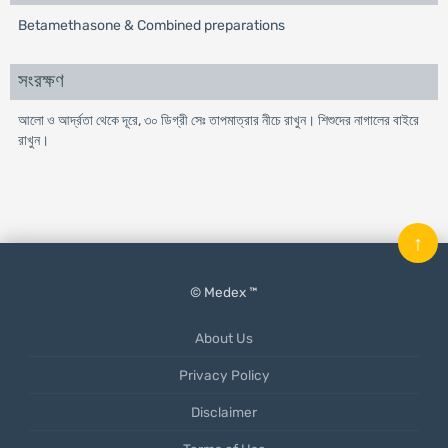
Betamethasone & Combined preparations
সংরক্ষণ
আলো ও আর্দ্রতা থেকে দূরে, ৩০ ডিগ্রী সেঃ তাপমাত্রার নীচে রাখুন। শিশুদের নাগালের বাইরে
রাখুন।
↑
© Medex ™
About Us
Privacy Policy
Disclaimer