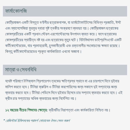
ফার্মাকোলজি
কোট্রিমাজল একটি বিস্তৃত বর্ণালীর ছত্রাকনাশক, যা ডার্মাটোফাইটসের বিভিন্ন প্রজাতি, ঈস্ট
এবং ম্যালেসেজিয়া ফুরফুর দ্বারা সৃষ্ট ত্বকীয় সংক্রমণে ব্যবহৃত হয়। কোট্রিমাজল ছত্রাকের
কোষপ্রাচীরের একটি প্রধান স্টেরল এরগােস্টেরলের উৎপাদন ব্যহত করে। ফলে ছত্রাকের
কোষপ্রাচীরের স্থায়ীত্ব নষ্ট হয় এবং ছত্রাকের মৃত্যু ঘটে। বিটামিথাসন ডাইপ্রপিওনেট একটি
কর্টিকোস্টেরয়েড, যার প্রদাহরােধী, চুলকানীরােধী এবং রক্তনালীর সংকোচনের ক্ষমতা রয়েছে।
কিন্তু কর্টিকোস্টেরয়েডের প্রকৃত কার্যকারিতা এখনাে অজানা।
মাত্রা ও সেবনবিধি
যথেষ্ট পরিমাণে টপিক্যাল প্রিপারেশন ত্বকের ক্ষতিগ্রস্থ স্থানে বা এর চারপাশে দিনে দুইবার
মালিশ করতে হবে। টিনিয়া ক্রুরিস ও টিনিয়া করপােরিসের জন্য সকালে দুই সপ্তাহের জন্য
ব্যবহার করতে হবে। টিনিয়া পেডিসে দিনে দুইবার হিসেবে চার সপ্তাহ ব্যবহার করতে হবে। এই
ক্রীম চার সপ্তাহের অধিক ব্যবহারের জন্য নির্দেশিত নয়।
১২ বছরের নীচের শিশুদের ক্ষেত্রে
: ক্রীমটির নিরাপত্তা এবং কার্যকারিতা নিশ্চিত নয়।
* রেজিস্টার্ড চিকিৎসকের পরামর্শ মোতাবেক ঔষধ সেবন করুন
'