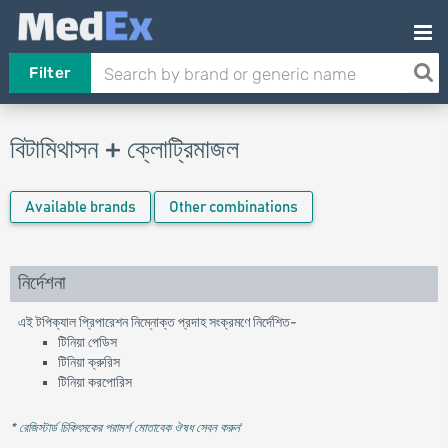
Filter
বিটামিথাসন + ক্লোট্রিমাজল
Available brands
Other combinations
নির্দেশনা
এই টপিক্যাল প্রিপারেশন নিম্নোক্ত প্রদাহ সংক্রমণে নির্দেশিত-
টিনিয়া পেডিস
টিনিয়া ক্রুরিস
টিনিয়া করপােরিস
* রেজিস্টার্ড চিকিৎসকের পরামর্শ মোতাবেক ঔষধ সেবন করুন
'