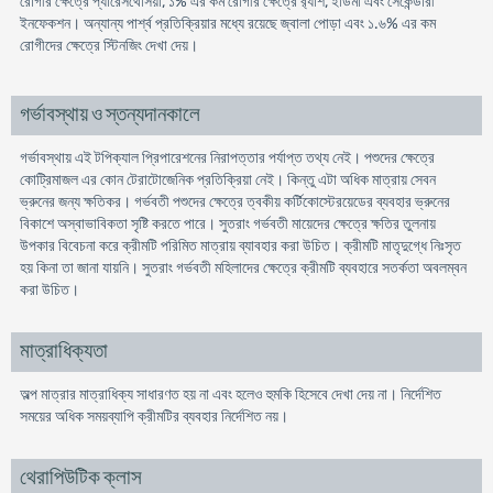
রােগীর ক্ষেত্রে প্যারেসথেসিয়া, ১% এর কম রােগীর ক্ষেত্রে র‍্যাশ, ইডিমা এবং সেকেন্ডারী
ইনফেকশন। অন্যান্য পার্শ্ব প্রতিক্রিয়ার মধ্যে রয়েছে জ্বালা পােড়া এবং ১.৬% এর কম
রােগীদের ক্ষেত্রে স্টিনজিং দেখা দেয়।
গর্ভাবস্থায় ও স্তন্যদানকালে
গর্ভাবস্থায় এই টপিক্যাল প্রিপারেশনের নিরাপত্তার পর্যাপ্ত তথ্য নেই। পশুদের ক্ষেত্রে
কোট্রিমাজল এর কোন টেরাটোজেনিক প্রতিক্রিয়া নেই। কিন্তু এটা অধিক মাত্রায় সেবন
ভ্রুনের জন্য ক্ষতিকর। গর্ভবতী পশুদের ক্ষেত্রে ত্বকীয় কর্টিকোস্টেরয়েডের ব্যবহার ভ্রুনের
বিকাশে অস্বাভাবিকতা সৃষ্টি করতে পারে। সুতরাং গর্ভবতী মায়েদের ক্ষেত্রে ক্ষতির তুলনায়
উপকার বিবেচনা করে ক্রীমটি পরিমিত মাত্রায় ব্যাবহার করা উচিত। ক্রীমটি মাতৃদুগ্ধে নিঃসৃত
হয় কিনা তা জানা যায়নি। সুতরাং গর্ভবতী মহিলাদের ক্ষেত্রে ক্রীমটি ব্যবহারে সতর্কতা অবলম্বন
করা উচিত।
মাত্রাধিক্যতা
অল্প মাত্রার মাত্রাধিক্য সাধারণত হয় না এবং হলেও হুমকি হিসেবে দেখা দেয় না। নির্দেশিত
সময়ের অধিক সময়ব্যাপি ক্রীমটির ব্যবহার নির্দেশিত নয়।
থেরাপিউটিক ক্লাস