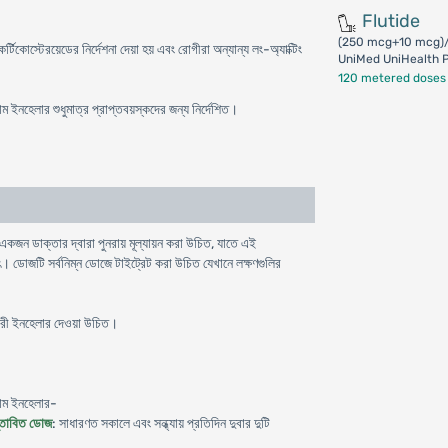
Flutide
(250 mcg+10 mcg)/
িকোস্টেরয়েডের নির্দেশনা দেয়া হয় এবং রোগীরা অন্যান্য লং-অ্যাক্টিং
UniMed UniHealth P
120 metered doses
ইনহেলার শুধুমাত্র প্রাপ্তবয়স্কদের জন্য নির্দেশিত।
 একজন ডাক্তার দ্বারা পুনরায় মূল্যায়ন করা উচিত, যাতে এই
িৎ। ডোজটি সর্বনিম্ন ডোজে টাইট্রেট করা উচিত যেখানে লক্ষণগুলির
ারী ইনহেলার দেওয়া উচিত।
রাম ইনহেলার-
স্তাবিত ডোজ
: সাধারণত সকালে এবং সন্ধ্যায় প্রতিদিন দুবার দুটি