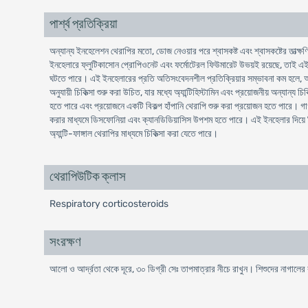
পার্শ্ব প্রতিক্রিয়া
অন্যান্য ইনহেলেশন থেরাপির মতো, ডোজ নেওয়ার পরে শ্বাসকষ্ট এবং শ্বাসকষ্টের তাত্ক্ষণ
ইনহেলারে ফ্লুটিকাসোন প্রোপিওনেট এবং ফর্মোটেরল ফিউমারেট উভয়ই রয়েছে, তাই এই পদা
ঘটতে পারে। এই ইনহেলারের প্রতি অতিসংবেদনশীল প্রতিক্রিয়ার সম্ভাবনা কম হলে, অন্য য
অনুযায়ী চিকিত্সা শুরু করা উচিত, যার মধ্যে অ্যান্টিহিস্টামিন এবং প্রয়োজনীয় অন্যান্য
হতে পারে এবং প্রয়োজনে একটি বিকল্প হাঁপানি থেরাপি শুরু করা প্রয়োজন হতে পারে। গার্গল
করার মাধ্যমে ডিসফোনিয়া এবং ক্যানডিডিয়াসিস উপশম হতে পারে। এই ইনহেলার দিয়ে চিকিত
অ্যান্টি-ফাঙ্গাল থেরাপির মাধ্যমে চিকিত্সা করা যেতে পারে।
থেরাপিউটিক ক্লাস
Respiratory corticosteroids
সংরক্ষণ
আলো ও আর্দ্রতা থেকে দূরে, ৩০ ডিগ্রী সেঃ তাপমাত্রার নীচে রাখুন। শিশুদের নাগালের