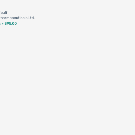
puff
harmaceuticals Ltd.
 :
৳ 895.00