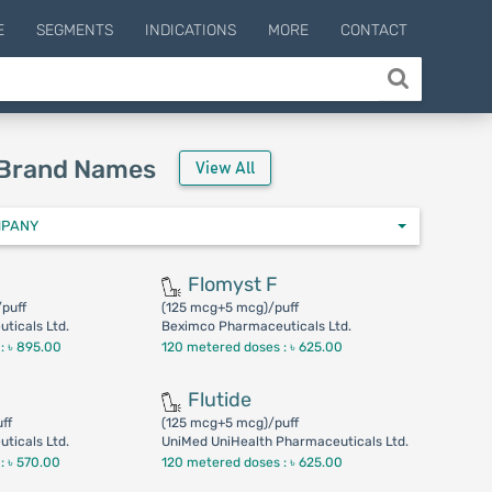
E
SEGMENTS
INDICATIONS
MORE
CONTACT
 Brand Names
View All
MPANY
Flomyst F
puff
(125 mcg+5 mcg)/puff
ticals Ltd.
Beximco Pharmaceuticals Ltd.
 :
৳ 895.00
120 metered doses :
৳ 625.00
Flutide
ff
(125 mcg+5 mcg)/puff
ticals Ltd.
UniMed UniHealth Pharmaceuticals Ltd.
 :
৳ 570.00
120 metered doses :
৳ 625.00