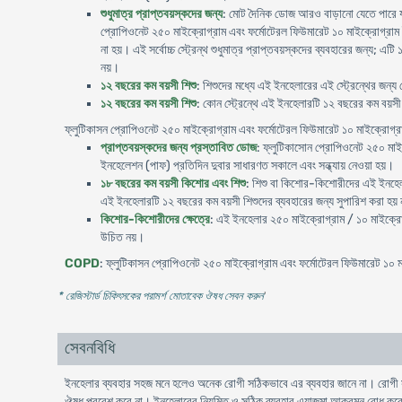
শুধুমাত্র প্রাপ্তবয়স্কদের জন্য
: মোট দৈনিক ডোজ আরও বাড়ানো যেতে পারে যদি 
প্রোপিওনেট ২৫০ মাইক্রোগ্রাম এবং ফর্মোটেরল ফিউমারেট ১০ মাইক্রোগ্রাম ই
না হয়। এই সর্বোচ্চ স্ট্রেন্থ শুধুমাত্র প্রাপ্তবয়স্কদের ব্যবহারের জন্য; 
নয়।
১২ বছরের কম বয়সী শিশু
: শিশুদের মধ্যে এই ইনহেলারের এই স্ট্রেন্থের জন্
১২ বছরের কম বয়সী শিশু
: কোন স্ট্রেন্থে এই ইনহেলারটি ১২ বছরের কম বয়সী 
ফ্লুটিকাসন প্রোপিওনেট ২৫০ মাইক্রোগ্রাম এবং ফর্মোটেরল ফিউমারেট ১০ মাইক্রোগ্
প্রাপ্তবয়স্কদের জন্য প্রস্তাবিত ডোজ
: ফ্লুটিকাসোন প্রোপিওনেট ২৫০ মাই
ইনহেলেশন (পাফ) প্রতিদিন দুবার সাধারণত সকালে এবং সন্ধ্যায় নেওয়া হয়।
১৮ বছরের কম বয়সী কিশোর এবং শিশু
: শিশু বা কিশোর-কিশোরীদের এই ইনহেলা
এই ইনহেলারটি ১২ বছরের কম বয়সী শিশুদের ব্যবহারের জন্য সুপারিশ করা হয়
কিশোর-কিশোরীদের ক্ষেত্রে
: এই ইনহেলার ২৫০ মাইক্রোগ্রাম / ১০ মাইক্রোগ
উচিত নয়।
COPD
: ফ্লুটিকাসন প্রোপিওনেট ২৫০ মাইক্রোগ্রাম এবং ফর্মোটেরল ফিউমারেট ১০ মাই
* রেজিস্টার্ড চিকিৎসকের পরামর্শ মোতাবেক ঔষধ সেবন করুন
'
সেবনবিধি
ইনহেলার ব্যবহার সহজ মনে হলেও অনেক রােগী সঠিকভাবে এর ব্যবহার জানে না। রােগী সঠ
ঔষধ প্রবেশ করে না। ইনহেলারের নিয়মিত ও সঠিক ব্যবহার এ্যাজমা আক্রমন রােধ করে