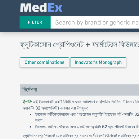
FILTER
ফ্লুটিকাসোন প্রোপিওনেট + ফর্মোটেরল ফিউমার
Other combinations
Innovator's Monograph
নির্দেশনা
হাঁপানি
: এই ইনহেলারটি একটি নির্দিষ্ট মাত্রার সংমিশ্রণ যা হাঁপানির নিয়মিত চিকিৎসায়
অ্যাকটিং ß2 অ্যাগোনিস্ট) ব্যবহার করা উপযুক্ত:
ইনহেলড কর্টিকোস্টেরয়েড এবং "প্রয়োজন অনুযায়ী" ইনহেলড শর্ট-অ্যাক্টিং ß2 অ্
অথবা,
ইনহেলড কর্টিকোস্টেরয়েড এবং একটি লং-অ্যাক্টিং ß2 অ্যাগোনিস্ট উভয়ের উপ
ফ্লুটিকাসন প্রোপিওনেট ১২৫ মাইক্রোগ্রাম এবং ফর্মোটেরল ফিউমারেট ৫ মাইক্রোগ্রাম