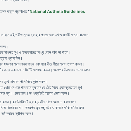
েশন কর্তৃক প্রকাশিত "
National Asthma Guidelines
তাহলে এই পরীক্ষামূলক ব্যবহার প্রয়োজন; অর্থাৎ একটি মাত্রা বাতাসে
 ধরুন।
যেন আপনার মুখ ও ইনহেলারের মধ্যে কোন ফাঁক না থাকে।
াত্রায় শ্বাস নিন।
 সম্ভাব শ্বাস বন্ধ রাখুন এবং পরে ধীরে ধীরে শ্বাস ত্যাগ করুন।
 চাপটির জন্য একসাথে ১ মিনিট অপেক্ষা করুন। অতঃপর ইনহেলার ভালোভাবে
 পর মুখে সাধারণ পানি দিয়ে কুলি করুন।
 ধোঁয়া দেখতে পান তবে বুঝবেন যে ঠোঁট দিয়ে এ্যাকচুয়েটরের মুখ
িগত ভুল। এমন হলে ৪ নং পদ্ধতিটি আবার চেষ্টা করুন।
করুন। ক্যানিস্টারটি এ্যাকচুয়েটর থেকে আলাদা করুন এবং
পানিতে ভিজাবেন না। অতঃপর এ্যাকচুয়েটর ও কাভার শুকিয়ে নিন এবং
টি সঠিকভাবে স্থাপন করুন।