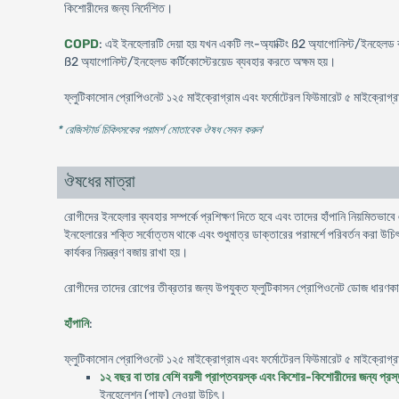
কিশোরীদের জন্য নির্দেশিত।
COPD
: এই ইনহেলারটি দেয়া হয় যখন একটি লং-অ্যাক্টিং ß2 অ্যাগোনিস্ট/ইনহেলড কর্ট
ß2 অ্যাগোনিস্ট/ইনহেলড কর্টিকোস্টেরয়েড ব্যবহার করতে অক্ষম হয়।
ফ্লুটিকাসোন প্রোপিওনেট ১২৫ মাইক্রোগ্রাম এবং ফর্মোটেরল ফিউমারেট ৫ মাইক্রোগ্রাম 
* রেজিস্টার্ড চিকিৎসকের পরামর্শ মোতাবেক ঔষধ সেবন করুন
'
ঔষধের মাত্রা
রোগীদের ইনহেলার ব্যবহার সম্পর্কে প্রশিক্ষণ দিতে হবে এবং তাদের হাঁপানি নিয়মিতভাবে
ইনহেলারের শক্তি সর্বোত্তম থাকে এবং শুধুমাত্র ডাক্তারের পরামর্শে পরিবর্তন করা উচ
কার্যকর নিয়ন্ত্রণ বজায় রাখা হয়।
রোগীদের তাদের রোগের তীব্রতার জন্য উপযুক্ত ফ্লুটিকাসন প্রোপিওনেট ডোজ ধারণক
হাঁপানি
:
ফ্লুটিকাসোন প্রোপিওনেট ১২৫ মাইক্রোগ্রাম এবং ফর্মোটেরল ফিউমারেট ৫ মাইক্রোগ্
১২ বছর বা তার বেশি বয়সী প্রাপ্তবয়স্ক এবং কিশোর-কিশোরীদের জন্য প্র
ইনহেলেশন (পাফ) নেওয়া উচিৎ।