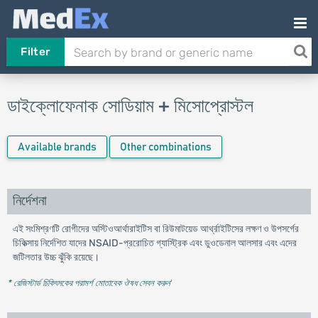
Filter
ডাইক্লোফেনাক সোডিয়াম + মিসোপ্রোস্টল
Available brands
Other combinations
নির্দেশনা
এই সংমিশ্রণটি রোগীদের অস্টিওআর্থারাইটিস বা রিউমাটয়েড আর্থ্রাইটিসের লক্ষণ ও উপসর্গের
চিকিত্সায় নির্দেশিত যাদের NSAID-প্ররোচিত গ্যাস্ট্রিক এবং ডুওডেনাল আলসার এবং এদের
জটিলতার উচ্চ ঝুঁকি রয়েছে।
* রেজিস্টার্ড চিকিৎসকের পরামর্শ মোতাবেক ঔষধ সেবন করুন
'