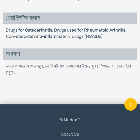
থেরাপিউটিক ক্লাস
Drugs for Osteoarthritis, Drugs used for Rheumatoid Arthritis,
Non-steroidal Anti-inflammatory Drugs (NSAIDs)
সংরক্ষণ
আলো ও আর্দ্রতা থেকে দূরে, ২৫ ডিগ্রী সেঃ তাপমাত্রার নীচে রাখুন। শিশুদের নাগালের বাইরে
রাখুন।
↑
© Medex ™
About Us