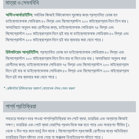
মাত্রা ও সেবনবিধি
অস্টিওআর্থারাইটিস
: সর্বাধিক জিআই মিউকোসাল সুরক্ষার জন্য প্রস্তাবিত ডোজ হল
ডাইক্লোফেনাক সোডিয়াম ৫০ মিগ্রা এবং মিসোপ্রোস্টল ২০০ মাইক্রোগ্রাম দিনে তিন বার।
অসহনিয়তা অনুভব করা রোগীদের জন্য, ডাইক্লোফেনাক সোডিয়াম ৭৫ মিগ্রা এবং
মিসোপ্রোস্টল ২০০ মাইক্রোগ্রাম দিনে দুই বার বা ডাইক্লোফেনাক সোডিয়াম ৫০ মিগ্রা এবং
মিসোপ্রোস্টল ২০০ মাইক্রোগ্রাম দিনে দুই বার ব্যবহার করা যেতে পারে।
রিউমাটয়েড আর্থ্রাইটিস
: প্রস্তাবিত ডোজ হল ডাইক্লোফেনাক সোডিয়াম ৫০ মিগ্রা এবং
মিসোপ্রোস্টল ২০০ মাইক্রোগ্রাম দিনে তিন বার বা দিনে চার বার। অসহনিয়তা অনুভব করা
রোগীদের জন্য, ডাইক্লোফেনাক সোডিয়াম ৭৫ মিগ্রা এবং মিসোপ্রোস্টল ২০০ মাইক্রোগ্রাম
দিনে দুই বার বা ডাইক্লোফেনাক সোডিয়াম ৫০ মিগ্রা এবং মিসোপ্রোস্টল ২০০ মাইক্রোগ্রাম
দিনে দুই বার ব্যবহার করা যেতে পারে।
* রেজিস্টার্ড চিকিৎসকের পরামর্শ মোতাবেক ঔষধ সেবন করুন
'
পার্শ্ব প্রতিক্রিয়া
সবচেয়ে সাধারণ খবর পাওয়া পার্শ্বপ্রতিক্রিয়া হল পেটে ব্যথা, ডায়রিয়া এবং অন্যান্য জিআই
লক্ষণ। ডায়রিয়া এবং পেটে ব্যথা থেরাপির প্রথম দিকে শুরু হতে পারে এবং সাধারণত সীমিত (২
থেকে ৭ দিন পরে কমে যায়) দিন থাকে। মিসোপ্রোস্টল গ্রহণকারী রোগীদের মধ্যে অতিরিক্ত
ডায়রিয়ার বিরল দৃষ্টান্ত দেখা গেছে যা মারাত্মক ডিহাইড্রেশন ঘটাতে পারে।