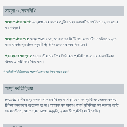
মাত্রা ও সেবনবিধি
অস্ত্রোপচারের আগে
: অস্ত্রোপচারের আগের ৩ ঘন্টার মধ্যে কনজাংটিভাল থলিতে ১ ড্রপ করে ৫
বার পর্যন্ত।
অস্ত্রোপচারের পরে
: অস্ত্রোপচারের ১৫, ৩০ এবং ৪৫ মিনিট পরে কনজাংটিভাল থলিতে ১ ড্রপ
করে; তারপর প্রয়োজন অনুযায়ী প্রতিদিন ৩-৫ বার করে দিতে হবে।
প্রদাহজনক অবস্থায়
: রোগের তীব্রতার উপর নির্ভর করে প্রতিদিন ৪-৫ বার কনজাংটিভাল
থলিতে ১ ফোঁটা করে দিতে হবে।
* রেজিস্টার্ড চিকিৎসকের পরামর্শ মোতাবেক ঔষধ সেবন করুন
'
পার্শ্ব প্রতিক্রিয়া
৫-১৫% রোগীর মধ্যে হালকা থেকে মাঝারি জ্বালাপোড়া হয় যা ক্ষণস্থায়ী এবং এজন্য কখনও
চিকিত্সা বন্ধ করার প্রয়োজন হয় না। অন্যান্য কম সাধারণ পার্শ্বপ্রতিক্রিয়া হল আলোর প্রতি
সংবেদনশীলতা, খারাপ স্বাদ, চাপের অনুভূতি, অ্যালার্জির প্রতিক্রিয়া ইত্যাদি।