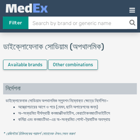
Filter
ডাইক্লোফেনাক সোডিয়াম (অপথালমিক)
Available brands
Other combinations
নির্দেশনা
ডাইক্লোফেনাক সোডিয়াম অপথালমিক স্ল্যুশন নিম্নোক্ত ক্ষেত্রে নির্দেশিত-
অস্ত্রোপচারের আগে ও পরে (যেমন, ছানি অপারেশনের জন্য)
অ-সংক্রমিত দীর্ঘস্থায়ী কনজাংক্টিভাইটিস, কেরাটোকনজাংটিভাইটিসে
কর্নিয়া এবং কনজাংটিভা-এর অ-সংক্রমিত পোস্ট-ট্রমাটিক অবস্থায়
* রেজিস্টার্ড চিকিৎসকের পরামর্শ মোতাবেক ঔষধ সেবন করুন
'