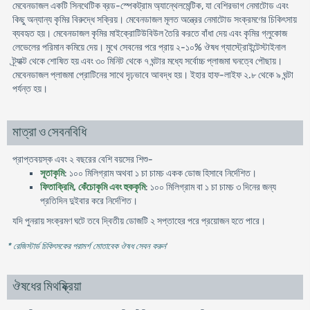
মেবেনডাজল একটি সিনথেটিক ব্রড-স্পেকট্রাম অ্যান্থেলমেন্টিক, যা বেশিরভাগ নেমাটোড এবং
কিছু অন্যান্য কৃমির বিরুদ্ধে সক্রিয়। মেবেনডাজল মূলত অন্ত্রের নেমাটোড সংক্রমণের চিকিৎসায়
ব্যবহৃত হয়। মেবেনডাজল কৃমির মাইক্রোটিউবিউল তৈরি করতে বাঁধা দেয় এবং কৃমির গ্লুকোজ
লেভেলের পরিমান কমিয়ে দেয়। মুখে সেবনের পরে প্রায় ২-১০% ঔষধ গ্যাস্ট্রোইন্টেস্টাইনাল
ট্র্যাক্ট থেকে শোষিত হয় এবং ৩০ মিনিট থেকে ৭ ঘন্টার মধ্যে সর্বোচ্চ প্লাজমা ঘনত্বে পৌছায়।
মেবেনডাজল প্লাজমা প্রোটিনের সাথে দৃঢ়ভাবে আবদ্ধ হয়। ইহার হাফ-লাইফ ২.৮ থেকে ৯ ঘন্টা
পর্যন্ত হয়।
মাত্রা ও সেবনবিধি
প্রাপ্তবয়স্ক এবং ২ বছরের বেশি বয়সের শিশু-
সূতাকৃমি
: ১০০ মিলিগ্রাম অথবা ১ চা চামচ একক ডোজ হিসাবে নির্দেশিত।
ফিতাক্রিমি, কেঁচোকৃমি এবং হুককৃমি
: ১০০ মিলিগ্রাম বা ১ চা চামচ ৩ দিনের জন্য
প্রতিদিন দুইবার করে নির্দেশিত।
যদি পুনরায় সংক্রমণ ঘটে তবে দ্বিতীয় ডোজটি ২ সপ্তাহের পরে প্রয়োজন হতে পারে।
* রেজিস্টার্ড চিকিৎসকের পরামর্শ মোতাবেক ঔষধ সেবন করুন
'
ঔষধের মিথষ্ক্রিয়া