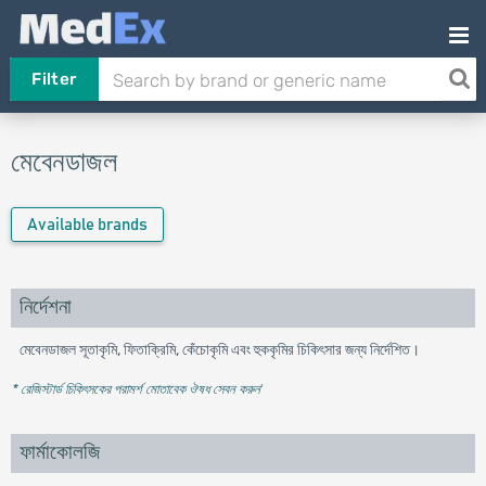
Filter
মেবেনডাজল
Available brands
নির্দেশনা
মেবেনডাজল সূতাকৃমি, ফিতাক্রিমি, কেঁচোকৃমি এবং হুককৃমির চিকিৎসার জন্য নির্দেশিত।
* রেজিস্টার্ড চিকিৎসকের পরামর্শ মোতাবেক ঔষধ সেবন করুন
'
ফার্মাকোলজি