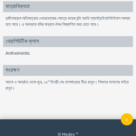
মাত্রাধিক্যতা
দুর্ঘটনাক্রমে অতিমাত্রায় ওভারডোজের ক্ষেত্রে কয়েক ঘন্টা অবধি গ্যাস্ট্রোইনটেস্টাইনাল সমস্যা
হতে পারে। এ অবস্থায় বমির মাধ্যমে ঔষধ নিষ্কাশিত করা যেতে পারে।
থেরাপিউটিক ক্লাস
Anthelmintic
সংরক্ষণ
আলো ও আর্দ্রতা থেকে দূরে, ২৫° ডিগ্রী সেঃ তাপমাত্রার নীচে রাখুন। শিশুদের নাগালের বাইরে
রাখুন।
↑
© Medex ™