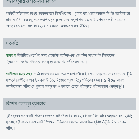
গর্ভাবস্থায় ও স্তন্যদানকালে
গর্ভবতী মহিলাদের মধ্যে মেবেনডাজল নির্দেশিত নয়। বুকের দুধে মেবেনডাজল নির্গত হয় কিনা তা
জানা যায়নি। যেহেতু অনেকগুলি ওষুধ বুকের দুধে নিষ্কাশিত হয়, তাই দুগ্ধদানকারী মায়েদের
ক্ষেত্রে মেবেনডাজল ব্যাবহারে সাবধানতা অবলম্বন করা উচিৎ।
সতর্কতা
সাধারণ
: দীর্ঘায়িত থেরাপির সময় হেমাটোপয়েটিক এবং হেপাটিক সহ অর্গান সিস্টেমের
ক্রিয়াকলাপগুলির পর্যায়ক্রমিক মূল্যায়নের পরামর্শ দেওয়া হয়।
রোগীদের জন্য তথ্য
: গর্ভাবস্থায় মেবেনডাজল গ্রহণকারী মহিলাদের মধ্যে ভ্রূণের সম্ভাব্য ঝুঁকি
সম্পর্কে রোগীদের অবহিত করা উচিত, বিশেষত প্রথম ত্রৈমাসিকের সময়। রোগীদের আরও
অবহিত করা উচিত যে পুনরায় সংক্রমণ ও ছড়ানো রোধে পরিষ্কার পরিচ্ছন্নতা গুরুত্বপূর্ণ।
বিশেষ ক্ষেত্রে ব্যবহার
দুই বছরের কম বয়সী শিশুদের ক্ষেত্রে এই ঔষধটির ব্যাবহার বিস্তারিত ভাবে অধ্যয়ন করা হয়নি;
সুতরাং, দুই বছরের কম বয়সী শিশুদের চিকিৎসার ক্ষেত্রে আপেক্ষিক সুবিধা/ঝুঁকি বিবেচনা করা
উচিৎ।