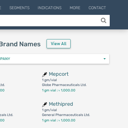
E
SEGMENTS
INDICATIONS
MORE
CONTACT
 Brand Names
View All
MPANY
Mepcort
1 gm/vial
Ltd.
Globe Pharmaceuticals Ltd.
.00
1 gm vial :
৳ 1,000.00
Methipred
1 gm/vial
als Ltd.
General Pharmaceuticals Ltd.
.00
1 gm vial :
৳ 1,000.00