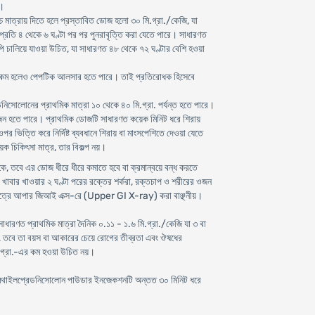
ে।
উচ্চ মাত্রায় দিতে হলে প্রস্তাবিত ডোজ হলো ৩০ মি.গ্রা./কেজি, যা
প্রতি ৪ থেকে ৬ ঘণ্টা পর পর পুনরাবৃত্তি করা যেতে পারে। সাধারণত
রাপি চালিয়ে যাওয়া উচিত, যা সাধারণত ৪৮ থেকে ৭২ ঘণ্টার বেশি হওয়া
তিক্রিয়া কম হলেও পেপটিক আলসার হতে পারে। তাই প্রতিরোধক হিসেবে
ডনিসোলোনের প্রাথমিক মাত্রা ১০ থেকে ৪০ মি.গ্রা. পর্যন্ত হতে পারে।
রয়োজন হতে পারে। প্রাথমিক ডোজটি সাধারণত কয়েক মিনিট ধরে শিরায়
 ভিত্তি করে নির্দিষ্ট ব্যবধানে শিরায় বা মাংসপেশিতে দেওয়া যেতে
য়ক চিকিৎসা মাত্র, তার বিকল্প নয়।
কে, তবে এর ডোজ ধীরে ধীরে কমাতে হবে বা ক্রমান্বয়ে বন্ধ করতে
ষা, খাবার খাওয়ার ২ ঘণ্টা পরের রক্তের শর্করা, রক্তচাপ ও শরীরের ওজন
্ষেত্রে আপার জিআই এক্স-রে (Upper GI X-ray) করা বাঞ্ছনীয়।
াধারণত প্রাথমিক মাত্রা দৈনিক ০.১১ - ১.৬ মি.গ্রা./কেজি যা ৩ বা
রে, তবে তা বয়স বা আকারের চেয়ে রোগের তীব্রতা এবং ঔষধের
মি.গ্রা.-এর কম হওয়া উচিত নয়।
 মিথাইলপ্রেডনিসোলোন পাউডার ইনজেকশনটি অন্তত ৩০ মিনিট ধরে