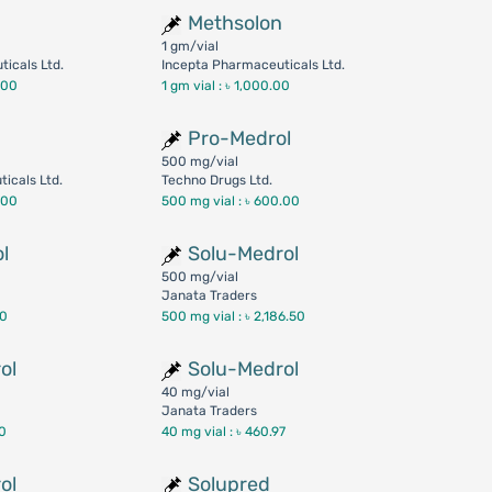
Methsolon
1 gm/vial
icals Ltd.
Incepta Pharmaceuticals Ltd.
.00
1 gm vial :
৳ 1,000.00
n
Pro-Medrol
500 mg/vial
icals Ltd.
Techno Drugs Ltd.
.00
500 mg vial :
৳ 600.00
l
Solu-Medrol
500 mg/vial
Janata Traders
00
500 mg vial :
৳ 2,186.50
ol
Solu-Medrol
40 mg/vial
Janata Traders
00
40 mg vial :
৳ 460.97
ol
Solupred