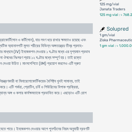
125 mg/vial
Janata Traders
125 mg vial :
৳ 768.
Solupred
1 gm/vial
োকোর্টিসোন ও কর্টিসোন), যার লবণ ধরে রাখার ক্ষমতাও রয়েছে এবং
Ziska Pharmaceutic
েটিক অ্যানালগটি মূলত শরীরের বিভিন্ন অঙ্গতন্ত্রের তীব্র প্রদাহ-
1 gm vial :
৳ 1,000.
ার মাধ্যমে (IV) ইনজেকশন দেওয়ার ১ ঘণ্টার মধ্যে এর দৃশ্যমান প্রভাব
ো ঔষধের নিঃসরণ প্রায় ১২ ঘণ্টার মধ্যে সম্পূর্ণ হয়। তাই রক্তে
কশন দেওয়া উচিত। মাংসপেশিতে (IM) প্রয়োগ করলেও এটি দ্রুত
্রণকারী বা মিনারেলোকোর্টিকয়েড বৈশিষ্ট্য খুবই সামান্য, তাই
। এটি শর্করা, প্রোটিন, চর্বি ও পিউরিনের বিপাক প্রক্রিয়া,
অন্যান্য অঙ্গ ও কলার কার্যক্ষমতাকে প্রভাবিত করে। এছাড়াও এটি রোগ
তে পারে। ইনজেকশন দেওয়ার আগে পুনর্গঠনের নিয়ম অনুযায়ী দ্রবণটি