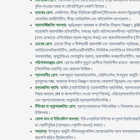
কোলাজেন রোগ
: সিস্টেমিক লুপাস ইরাইথেমাটোসাস, তীব্র রিউম্যাটিক কার্ডাই
বৃদ্ধি পাওয়ার সময়ে বা মেইনটেইনেন্স থেরাপি হিসেবে।
ত্বকের রোগ
: পেমফিগাস, তীব্র ইরিথিমো মাল্টিফর্ম (স্টিভেনস-জনসন সিন্ড্রোম), 
সেবোরিক ডার্মাটাইটিস, তীব্র সোরিয়াসিস এবং মাইকোসিস ফাংগয়েডস।
অ্যালার্জিজনিত অবস্থা
: ব্রঙ্কিয়াল অ্যাজমা বা হাঁপানির তীব্রতা নিয়ন্ত্রণ, কন
বারোমাসি অ্যালার্জিক রাইনাইটিস, ঔষধের প্রতি অতিসংবেদনশীলতা প্রতিক্রিয়া, 
(তবে এক্ষেত্রে এপিনেফ্রিন প্রথম পছন্দের ঔষধ) এবং অ্যানাফিল্যাকটিক (তীব্
চোখের রোগ
: চোখের তীব্র ও দীর্ঘস্থায়ী অ্যালার্জি এবং প্রদাহজনিত প্রক্র
আইরিডোসাইক্লাইটিস, কোরিওরেটিনাইটিস, ডিফিউজ পোস্টেরিওর ইউভেইটিস
অফথালমিয়া, অ্যান্টেরিওর সেগমেন্টের প্রদাহ, অ্যালার্জিক কনজাংটিভাইটিস, অ্
পরিপাকতন্ত্রের রোগ
: রোগের জটিল মুহূর্তে রোগীকে স্থিতিশীল রাখতে: আলসা
(সিস্টেমিক থেরাপি) এবং ক্রোনস ডিজিজ।
শ্বাসনালীর রোগ
: লক্ষণযুক্ত সারকোইডোসিস, বেরিলিওসিস, উপযুক্ত অ্যান্ট
ফুসফুসের যক্ষ্মা, অন্যান্য উপায়ে নিয়ন্ত্রণ অযোগ্য লোফ্লার্স সিন্ড্রোম এবং 
রক্তজনিত ব্যাধি
: অর্জিত (অটোইমিউন) হেমোলাইটিক অ্যানিমিয়া, প্রাপ্তবয়
শিরার মাধ্যমে, IM বা মাংসপেশিতে দেওয়া সম্পূর্ণ নিষেধ), এরিথ্রোব্লাস্টোপে
এবং প্রাপ্তবয়স্কদের সেকেন্ডারি থ্রম্বোসাইটোপেনিয়া।
টিউমার বা ক্যান্সারজনিত রোগ
: প্রাপ্তবয়স্কদের লিউকেমিয়া ও লিম্ফোমা এ
চিকিৎসায়।
ফোলা ভাব বা ইডিমেটাস অবস্থা
: ইডিওপ্যাথিক টাইপের বা লুপাস ইরাইথেমাটো
বা প্রোটিনুরিয়া (প্রস্রাবে প্রোটিন যাওয়া) কমাতে।
অন্যান্য
: উপযুক্ত অ্যান্টি-টিউবারকুলোসিস কেমোথেরাপির সাথে সাবঅ্যারাকনয
হৃদপেশি জড়িত ট্রিকিনোসিস।