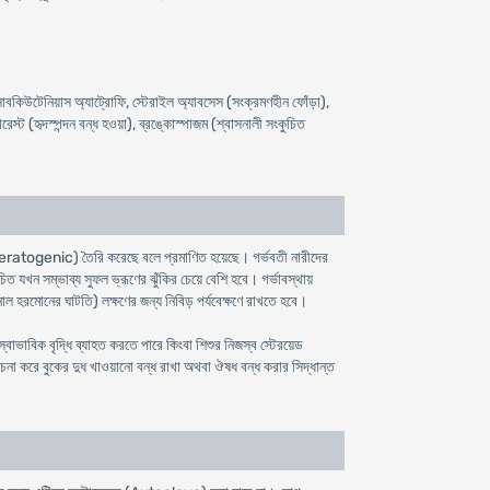
সাবকিউটেনিয়াস অ্যাট্রোফি, স্টেরাইল অ্যাবসেস (সংক্রমণহীন ফোঁড়া),
ারেস্ট (হৃদস্পন্দন বন্ধ হওয়া), ব্রঙ্কোস্পাজম (শ্বাসনালী সংকুচিত
া (Teratogenic) তৈরি করেছে বলে প্রমাণিত হয়েছে। গর্ভবতী নারীদের
িত যখন সম্ভাব্য সুফল ভ্রূণের ঝুঁকির চেয়ে বেশি হবে। গর্ভাবস্থায়
ল হরমোনের ঘাটতি) লক্ষণের জন্য নিবিড় পর্যবেক্ষণে রাখতে হবে।
 স্বাভাবিক বৃদ্ধি ব্যাহত করতে পারে কিংবা শিশুর নিজস্ব স্টেরয়েড
েচনা করে বুকের দুধ খাওয়ানো বন্ধ রাখা অথবা ঔষধ বন্ধ করার সিদ্ধান্ত