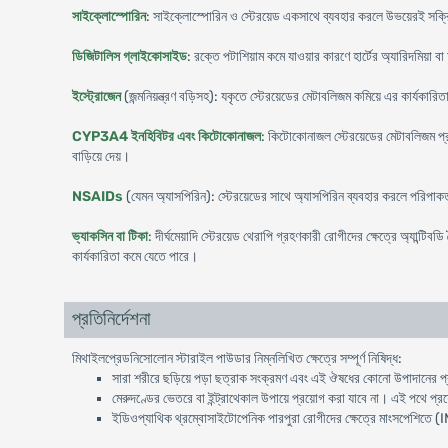
সাইক্লোস্পোরিন
: সাইক্লোস্পোরিন ও স্টেরয়েড একসাথে ব্যবহার করলে উভয়েরই সক্রিয়ত
ডিজিটালিস গ্লাইকোসাইড
: রক্তে পটাশিয়াম কমে যাওয়ার কারণে হার্টের অ্যারিদমিয়া বা
ইস্ট্রোজেন
(জন্মনিয়ন্ত্রণ বড়িসহ): যকৃতে স্টেরয়েডের মেটাবলিজম কমিয়ে এর কার্যকারি
CYP3A4 ইনহিবিটর এবং কিটোকোনাজল
: কিটোকোনাজল স্টেরয়েডের মেটাবলিজম প্রায়
বাড়িয়ে দেয়।
NSAIDs
(যেমন অ্যাসপিরিন): স্টেরয়েডের সাথে অ্যাসপিরিন ব্যবহার করলে পরিপাকতন্ত্
ভ্যাকসিন বা টিকা
: দীর্ঘমেয়াদি স্টেরয়েড থেরাপি গ্রহণকারী রোগীদের ক্ষেত্রে অ্যান্টিবড
কার্যকারিতা কমে যেতে পারে।
প্রতিনির্দেশনা
মিথাইলপ্রেডনিসোলোন স্টারাইল পাউডার নিম্নলিখিত ক্ষেত্রে সম্পূর্ণ নিষিদ্ধ:
সারা শরীরে ছড়িয়ে পড়া ছত্রাক সংক্রমণ এবং এই ঔষধের কোনো উপাদানের 
মেরুদণ্ডের ভেতরে বা ইন্ট্রাথেকাল উপায়ে প্রয়োগ করা যাবে না। এই পথে প্রয়োগ
ইডিওপ্যাথিক থ্রম্বোসাইটোপেনিক পারপুরা রোগীদের ক্ষেত্রে মাংসপেশিতে (