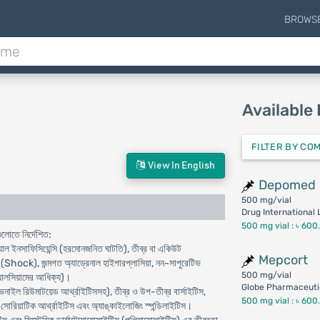
BROWS
Available
FILTER BY CO
View In English
Depomed
500 mg/vial
Drug International 
500 mg vial :
৳ 600
লোতে নির্দেশিত:
ক্যাল ইনসাফিসিয়েন্সি (হরমোনজনিত ঘাটতি), তীব্র বা একিউট
Mepcort
শক (Shock), জন্মগত অ্যাড্রেনাল হাইপারপ্লাসিয়া, নন-সাপুরেটিভ
500 mg/vial
ক্যালসিয়ামের আধিক্য)।
Globe Pharmaceutic
ভেনাইল রিউমাটয়েড আর্থ্রাইটিসসহ), তীব্র ও উপ-তীব্র বার্সাইটিস,
500 mg vial :
৳ 600
োরিয়াটিক আর্থ্রাইটিস এবং অ্যাঙ্কাইলোজিং স্পন্ডিলাইটিস।