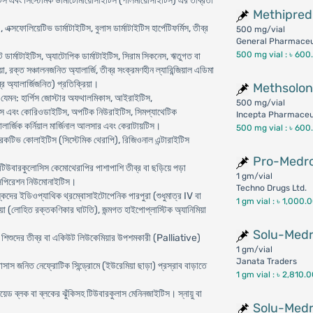
টিস এবং সিস্টেমিক ডার্মাটোমায়োসাইটিস (পলিমায়োসাইটিস) এর তীব্রতা
Methipred
এক্সফোলিয়েটিভ ডার্মাটাইটিস, বুলাস ডার্মাটাইটিস হার্পেটিফর্মিস, তীব্র
500 mg/vial
General Pharmaceut
500 mg vial :
৳ 600
্টাক্ট ডার্মাটাইটিস, অ্যাটোপিক ডার্মাটাইটিস, সিরাম সিকনেস, ঋতুগত বা
রক্ত সঞ্চালনজনিত অ্যালার্জি, তীব্র সংক্রমণহীন ল্যারিন্জিয়াল এডিমা
র অ্যালার্জিজনিত) প্রতিক্রিয়া।
Methsolo
িয়া, যেমন: হার্পিস জোস্টার অফথালমিকাস, আইরাইটিস,
500 mg/vial
 এবং কোরিওডাইটিস, অপটিক নিউরাইটিস, সিমপ্যাথেটিক
Incepta Pharmaceut
যালার্জিক কর্নিয়াল মার্জিনাল আলসার এবং কেরাটায়টিস।
500 mg vial :
৳ 600
রেকটিভ কোলাইটিস (সিস্টেমিক থেরাপি), রিজিওনাল এন্টারাইটিস
Pro-Medro
ি-টিউবারকুলোসিস কেমোথেরাপির পাশাপাশি তীব্র বা ছড়িয়ে পড়া
1 gm/vial
অ্যাসপিরেশন নিউমোনাইটিস।
Techno Drugs Ltd.
স্কদের ইডিওপ্যাথিক থ্রম্বোসাইটোপেনিক পারপুরা (শুধুমাত্র IV বা
1 gm vial :
৳ 1,000.
নিয়া (লোহিত রক্তকণিকার ঘাটতি), জন্মগত হাইপোপ্লাস্টিক অ্যানিমিয়া
Solu-Medr
বং শিশুদের তীব্র বা একিউট লিউকেমিয়ার উপশমকারী (Palliative)
1 gm/vial
Janata Traders
সাস জনিত নেফ্রোটিক সিন্ড্রোমে (ইউরেমিয়া ছাড়া) প্রস্রাব বাড়াতে
1 gm vial :
৳ 2,810.
়েড ব্লক বা ব্লকের ঝুঁকিসহ টিউবারকুলাস মেনিনজাইটিস। স্নায়ু বা
Solu-Medr