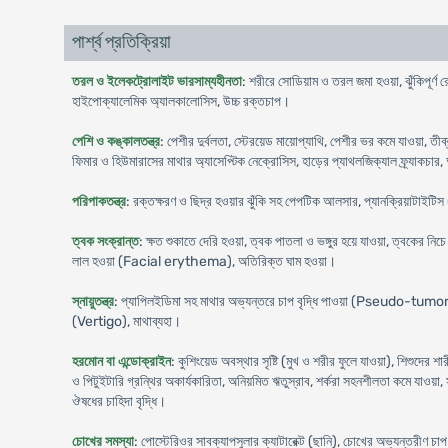
পার্শ্ব প্রতিক্রিয়া
তরল ও ইলেকট্রোলাইট ভারসাম্যহীনতা
: শরীরে সোডিয়াম ও তরল জমা হওয়া, ঝুঁকিপূর্ণ 
হাইপোক্যালেমিক অ্যালকালোসিস, উচ্চ রক্তচাপ।
পেশি ও কঙ্কালতন্ত্র
: পেশীর দুর্বলতা, স্টেরয়েড মায়োপ্যাথি, পেশীর ভর কমে যাওয়া, তীব
ফিমার ও হিউমারাসের মাথার অ্যাসেপ্টিক নেক্রোসিস, হাড়ের প্যাথলজিক্যাল ফ্র্যাকচা
পরিপাকতন্ত্র
: রক্তক্ষরণ ও ছিদ্র হওয়ার ঝুঁকি সহ পেপটিক আলসার, প্যানক্রিয়াটাইটি
ত্বক সংক্রান্ত
: ক্ষত শুকাতে দেরি হওয়া, ত্বক পাতলা ও ভঙ্গুর হয়ে যাওয়া, ত্ব
লাল হওয়া (Facial erythema), অতিরিক্ত ঘাম হওয়া।
স্নায়ুতন্ত্র
: প্যাপিলইডিমা সহ মাথার অভ্যন্তরে চাপ বৃদ্ধি পাওয়া (Pseudo-tumor c
(Vertigo), মাথাব্যহা।
হরমোন বা এন্ডোক্রাইন
: কুশিংয়েড অবস্থার সৃষ্টি (মুখ ও শরীর ফুলে যাওয়া), শিশুদের শ
ও পিটুইটারি গ্রন্থির অকার্যকারিতা, অনিয়মিত ঋতুস্রাব, শর্করা সহনশীলতা কমে যাওয়া,
ঔষধের চাহিদা বৃদ্ধি।
চোখের সমস্যা
: পোস্টেরিওর সাবক্যাপসুলার ক্যাটারেক্ট (ছানি), চোখের অভ্যন্তরীণ চ