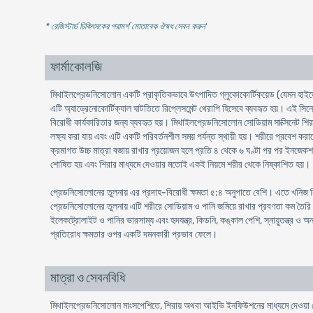
* রেজিস্টার্ড চিকিৎসকের পরামর্শ মোতাবেক ঔষধ সেবন করুন
'
ফার্মাকোলজি
মিথাইলপ্রেডনিসোলোন একটি প্রাকৃতিকভাবে উৎপাদিত গ্লুকোকোর্টিকয়েড (যেমন হাইড্র
এটি অ্যাড্রেনোকোর্টিক্যাল ঘাটতিতে রিপ্লেসমেন্ট থেরাপি হিসেবে ব্যবহৃত হয়। এই সিন্থ
বিরোধী কার্যকারিতার জন্য ব্যবহৃত হয়। মিথাইলপ্রেডনিসোলোন সোডিয়াম সাক্সিনেট শির
লক্ষ্য করা যায় এবং এটি একটি পরিবর্তনশীল সময় পর্যন্ত স্থায়ী হয়। শরীরে প্রবেশ করান
ক্রমাগত উচ্চ মাত্রা বজায় রাখার প্রয়োজন হলে প্রতি ৪ থেকে ৬ ঘণ্টা পর পর ইনজে
শোষিত হয় এবং শিরার মাধ্যমে দেওয়ার মতোই একই নিয়মে শরীর থেকে নিষ্কাশিত হয়।
প্রেডনিসোলোনের তুলনায় এর প্রদাহ-বিরোধী ক্ষমতা ৫:৪ অনুপাতে বেশি। এতে খনিজ নিয়ন্ত
প্রেডনিসোলোনের তুলনায় এটি শরীরে সোডিয়াম ও পানি জমিয়ে রাখার প্রবণতা কম তৈরি করে
ইলেকট্রোলাইট ও পানির ভারসাম্য এবং হৃদযন্ত্র, কিডনি, কঙ্কাল পেশি, স্নায়ুতন্ত্র ও 
প্রতিরোধ ক্ষমতার ওপর একটি দমনকারী প্রভাব ফেলে।
মাত্রা ও সেবনবিধি
মিথাইলপ্রেডনিসোলোন মাংসপেশিতে, শিরায় অথবা আইভি ইনফিউশনের মাধ্যমে দেওয়া যে