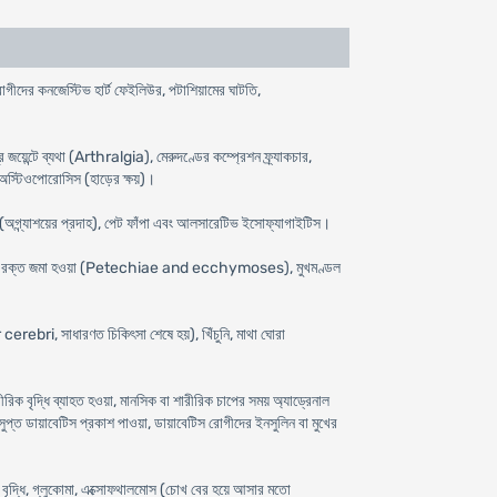
রোগীদের কনজেস্টিভ হার্ট ফেইলিউর, পটাশিয়ামের ঘাটতি,
্র জয়েন্টে ব্যথা (Arthralgia), মেরুদণ্ডের কম্প্রেশন ফ্র্যাকচার,
র, অস্টিওপোরোসিস (হাড়ের ক্ষয়)।
স (অগ্ন্যাশয়ের প্রদাহ), পেট ফাঁপা এবং আলসারেটিভ ইসোফ্যাগাইটিস।
কের নিচে রক্ত জমা হওয়া (Petechiae and ecchymoses), মুখমণ্ডল
erebri, সাধারণত চিকিৎসা শেষে হয়), খিঁচুনি, মাথা ঘোরা
ারীরিক বৃদ্ধি ব্যাহত হওয়া, মানসিক বা শারীরিক চাপের সময় অ্যাড্রেনাল
 সুপ্ত ডায়াবেটিস প্রকাশ পাওয়া, ডায়াবেটিস রোগীদের ইনসুলিন বা মুখের
াপ বৃদ্ধি, গ্লুকোমা, এক্সোফথালমোস (চোখ বের হয়ে আসার মতো