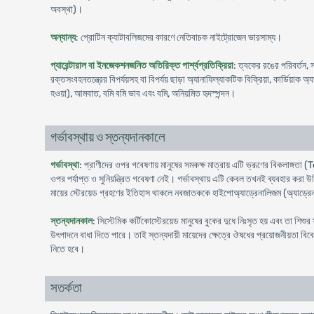
অবস্থা)।
অন্যান্য
: প্রোটিন ক্যাটাবলিজমের কারণে নেতিবাচক নাইট্রোজেন ভারসাম্য।
প্যারেন্টারাল বা ইনজেকশনজনিত অতিরিক্ত পার্শ্বপ্রতিক্রিয়া
: ত্বকের রঙের পরিবর্তন, 
রক্তসংবহনতন্ত্রের বিপর্যয়সহ বা বিপর্যয় ছাড়া অ্যানাফিল্যাকটিক বিক্রিয়া, কার্ডিয়াক অ্য
হওয়া), আমবাত, বমি বমি ভাব এবং বমি, অনিয়মিত হৃদস্পন্দন।
গর্ভাবস্থায় ও স্তন্যদানকালে
গর্ভাবস্থা
: প্রাণীদের ওপর গবেষণায় মানুষের সমকক্ষ মাত্রায় এটি ভ্রূণের বিকলাঙ্গত
ওপর পর্যাপ্ত ও সুনিয়ন্ত্রিত গবেষণা নেই। গর্ভাবস্থায় এটি কেবল তখনই ব্যবহার করা উচ
মায়ের স্টেরয়েড গ্রহণের ইতিহাস থাকলে নবজাতককে হাইপোঅ্যাড্রেনালিজম (অ্যাড্রেনা
স্তন্যদানকাল
: সিস্টেমিক কর্টিকোস্টেরয়েড মানুষের বুকের দুধে নিঃসৃত হয় এবং তা শিশুর
উৎপাদনে বাধা দিতে পারে। তাই স্তন্যদায়ী মায়েদের ক্ষেত্রে ঔষধের প্রয়োজনীয়তা বিব
নিতে হবে।
সতর্কতা