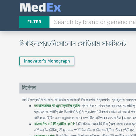
FILTER
মিথাইলপ্রেডনিসোলোন সোডিয়াম সাকসিনেট
Innovator's Monograph
নির্দেশনা
মিথাইলপ্রেডনিসোলোন সোডিয়াম সাকসিনেট ইনজেকশন নিম্নলিখিত স্বাস্থ্যগত সমস্যাগু
হরমোনজনিত বা এন্ডোক্রাইন ব্যাধি
: প্রাথমিক বা মাধ্যমিক অ্যাড্রেনোকোর্টি
অ্যাড্রেনোকোর্টিক্যাল ইনসাফিসিয়েন্সি, প্রচলিত চিকিৎসায় সাড়া না দেওয়া 
থাইরয়েডাইটিস এবং ক্যান্সারের সাথে সম্পর্কিত হাইপারক্যালসেমিয়া (রক্তে 
বাতজনিত বা রিউম্যাটিক ব্যাধি
: রিউমাটয়েড আর্থ্রাইটিস (অল্প বয়সে হওয়া জু
এপিকনডিলাইটিস, তীব্র নন-স্পেসিফিক টেনোসাইনোভাইটিস, তীব্র গেঁটেবাত, স