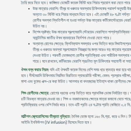
তৈরি করে নিতে হবে। কাঙ্ক্ষিত ডোজটি কয়েক মিনিট ধরে শিরায় প্রয়োগ করা যেতে পার
উচ্চ মাত্রার থেরাপি: তীব্র বা গুরুতর অবস্থায় চিকিৎসকের পরামর্শ অনুযায়ী 
অন্তত ৩০ মিনিট ধরে শিরার মাধ্যমে দিতে হবে। এই ডোজটি ৪৮ ঘণ্টা পর্যন্ত 
রোগীর অবস্থা স্থিতিশীল না হওয়া পর্যন্ত উচ্চ মাত্রার কর্টিকোস্টেরয়েড থে
উচিত নয়।
বিশেষ দ্রষ্টব্য: উচ্চ মাত্রার স্বল্পমেয়াদি স্টেরয়েড থেরাপিতে পার্শ্বপ্র
অ্যান্টাসিড জাতীয় ঔষধ ব্যবহারের নির্দেশনা দেওয়া যেতে পারে।
অন্যান্য রোগের ক্ষেত্রে: ক্লিনিক্যাল সমস্যার ওপর ভিত্তি করে মিথাইলপ্রে
তীব্র ও গুরুতর অবস্থা স্বল্পমেয়াদে নিয়ন্ত্রণের জন্য আরও বড় মাত্রার প্
দেওয়া উচিত। পরবর্তী ডোজগুলো রোগীর প্রতিক্রিয়া এবং শারীরিক অবস্থার ওপর
পারে। মনে রাখবেন, কর্টিকয়েড থেরাপি প্রচলিত মূল চিকিৎসার সহযোগী বা সহা
ঔষধ বন্ধ করার নিয়ম
: যদি এই ঔষধটি কয়েক দিনের বেশি সময় ধরে ব্যবহার করা হয়ে থা
হবে। দীর্ঘমেয়াদি চিকিৎসায় নিয়মিত বিরতিতে ল্যাবরেটরি পরীক্ষা, যেমন: প্রস্রাব পরীক্
মাপা এবং বুকের এক্স-রে করা উচিত। আলসার বা বদহজমের ইতিহাস থাকা রোগীদের ক
শিশু রোগীদের ক্ষেত্রে
: রোগের ধরনের ওপর ভিত্তি করে প্রাথমিক ডোজ নির্ধারিত হয়। স
৪টি বিভক্ত মাত্রায় দেওয়া হয়। শিশু ও নবজাতকদের ক্ষেত্রে মাত্রা কমানো যেতে পা
প্রতিক্রিয়ার ওপর বেশি নির্ভর করে। তবে এটি প্রতি ২৪ ঘণ্টায় প্রতি কেজিতে ০.৫ 
মাল্টিপল স্ক্লেরোসিসের তীব্রতা বৃদ্ধিতে
: দৈনিক ডোজ হলো ১৬০ মি.গ্রা. করে ৩ দিন।
আইভি ইনফিউশন (IV infusion) হিসেবে দিতে হবে।