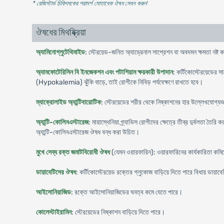
* রেজিস্টার্ড চিকিৎসকের পরামর্শ মোতাবেক ঔষধ সেবন করুন
'
ঔষধের মিথষ্ক্রিয়া
অ্যামিনোগ্লুটেথিমাইড
: স্টেরয়েড-জনিত অ্যাড্রেনাল সাপ্রেশন বা অবদমন ক্ষমতা নষ্ট
অ্যামফোটেরিসিন বি ইনজেকশন এবং পটাশিয়াম ক্ষয়কারী উপাদান
: কর্টিকোস্টেরয়েডের 
(Hypokalemia) ঝুঁকি বাড়ে, তাই রোগীকে নিবিড় পর্যবেক্ষণে রাখতে হবে।
ম্যাক্রোলাইড অ্যান্টিবায়োটিক
: স্টেরয়েডের শরীর থেকে নিষ্কাশনের হার উল্লেখযোগ্য
অ্যান্টি-কোলিনএস্টারেজ
: মায়াস্থেনিয়া গ্র্যাভিস রোগীদের ক্ষেত্রে তীব্র দুর্বলতা তৈ
অ্যান্টি-কোলিনএস্টারেজ ঔষধ বন্ধ করা উচিত।
মুখে সেব্য রক্ত জমাটবিরোধী ঔষধ
(যেমন ওয়ারফারিন): ওয়ারফারিনের কার্যকারিতা কমি
ডায়াবেটিসের ঔষধ
: কর্টিকোস্টেরয়েড রক্তের গ্লুকোজ বাড়িয়ে দিতে পারে বিধায় ডা
আইসোনিয়াজিড
: রক্তে আইসোনিয়াজিডের ঘনত্ব কমে যেতে পারে।
কোলেস্টাইরামিন
: স্টেরয়েডের নিষ্কাশন বাড়িয়ে দিতে পারে।