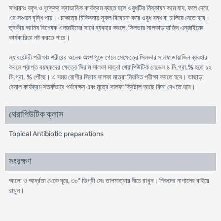
সাধারনঃ যকৃৎ ও বৃক্কের স্বাভাবিক কার্যক্রম ব্যহত হলে ওষুধটির নিষ্কাষন কমে যায, ফলে দেহে
এর সঞ্চয়ন বৃদ্ধি পায়। এক্ষেত্রে চিকিৎসায় সুফল বিবেচনা করে ওষুধ বন্ধ বা চালিয়ে যেতে হবে।
ত্বকীয় আমিষ বিশেষক এনজাইমের সাথে ব্যবহার করলে, সিলভার সালফাডায়াজিন এন্‌জাইমের
কার্যকারিতা নষ্ট করতে পারে।
ল্যাবরেটরী পরীক্ষাঃ শরীরের অনেক অংশ পুড়ে গেলে সেক্ষেত্রে সিলভার সালফাডায়াজিন ব্যবহার
করলে প্রাপ্ত বয়ষ্কদের ক্ষেত্রে সিরাম সালফা মাত্রা থেরাপিউটিক লেভেল ৪ মি.গ্রা.% হতে ১২
মি.গ্রা. % পৌঁছে। এ সময় রোগীর সিরাম সালফা মাত্রা নিয়মিত পরীক্ষা করতে হবে। তাছাড়া
রেনাল কার্যক্রম সতর্কভাবে পর্যবেক্ষন এবং মূত্রে সালফা ক্রিষ্টাল আছে কিনা দেখতে হবে।
থেরাপিউটিক ক্লাস
Topical Antibiotic preparations
সংরক্ষণ
আলো ও আর্দ্রতা থেকে দূরে, ৩০° ডিগ্রী সেঃ তাপমাত্রার নীচে রাখুন। শিশুদের নাগালের বাইরে
রাখুন।