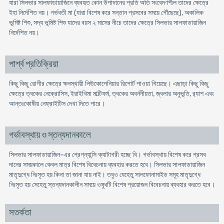
যারা সিলভার সালফাডায়াজিনে ব্যবহৃত কোন উপাদানের প্রতি অতি সংবেদণশীল তাদের ক্ষেত্রে
ইহা নির্দেশিত নয়। গর্ভবতী মা (যারা বিশেষ করে সন্তান প্রসবের সময়ে পৌঁছেছে), অকালিক
ভূমিষ্ট শিশু, সদ্য ভূমিষ্ট শিশু যাদের বয়স ২ মাসের নীচে তাদের ক্ষেত্রে সিলভার সালফাডায়াজিন
নির্দেশিত নয়।
পার্শ্ব প্রতিক্রিয়া
কিছু কিছু রোগীর ক্ষেত্রে ক্ষনস্থায়ী লিউকোপেনিয়ার রিপোর্ট পাওয়া গিয়েছে। এছাড়া কিছু কিছু
ক্ষেত্রে ত্বকের নেক্রোসিস, ইরাইথিমা মাল্টিফর্ম, ত্বকের অবর্ননীয়তা, জ্বলার অনুভূতি, র‌্যাশ এবং
আন্তঃকোষীয় নেফ্রাইটিস দেখা দিতে পারে।
গর্ভাবস্থায় ও স্তন্যদানকালে
সিলভার সালফাডায়াজিন-এর প্রেগ্‌ন্যান্সি ক্যাটাগরী হচ্ছে বি। গর্ভাবস্থায় বিশেষ করে প্রসব
দানের সময়কালে কেবল মাত্র বিশেষ বিবেচনায় ব্যবহার করতে হবে। সিলভার সালফাডায়াজিন
মাতৃদুগ্ধে নিঃসৃত হয় কিনা তা জানা যায় নাই। তবুও যেহেতু সালফোনামাইড সমূহ মাতৃদুগ্ধে
নিঃসৃত হয় সেহেতু স্তন্যদানকালীন সময়ে ওষুধটি বিশেষ প্রয়োজন বিবেচনায় ব্যবহার করতে হবে।
সতর্কতা