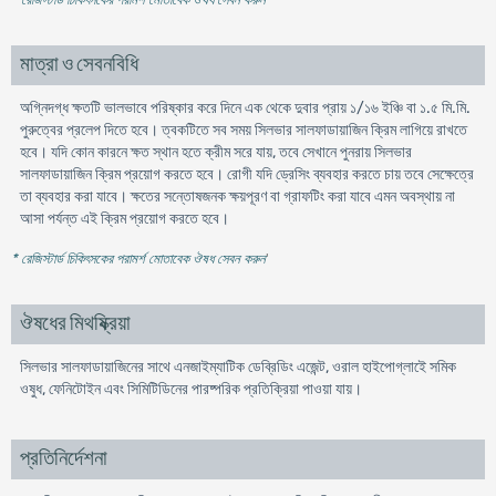
মাত্রা ও সেবনবিধি
অগ্নিদগ্ধ ক্ষতটি ভালভাবে পরিষ্কার করে দিনে এক থেকে দুবার প্রায় ১/১৬ ইঞ্চি বা ১.৫ মি.মি.
পুরুত্বের প্রলেপ দিতে হবে। ত্বকটিতে সব সময় সিলভার সালফাডায়াজিন ক্রিম লাগিয়ে রাখতে
হবে। যদি কোন কারনে ক্ষত স্থান হতে ক্রীম সরে যায়, তবে সেখানে পুনরায় সিলভার
সালফাডায়াজিন ক্রিম প্রয়োগ করতে হবে। রোগী যদি ড্রেসিং ব্যবহার করতে চায় তবে সেক্ষেত্রে
তা ব্যবহার করা যাবে। ক্ষতের সন্তোষজনক ক্ষয়পূরণ বা গ্রাফটিং করা যাবে এমন অবস্থায় না
আসা পর্যন্ত এই ক্রিম প্রয়োগ করতে হবে।
* রেজিস্টার্ড চিকিৎসকের পরামর্শ মোতাবেক ঔষধ সেবন করুন
'
ঔষধের মিথষ্ক্রিয়া
সিলভার সালফাডায়াজিনের সাথে এনজাইম্যাটিক ডেব্রিডিং এজেন্ট, ওরাল হাইপোগ্লাইে সমিক
ওষুধ, ফেনিটোইন এবং সিমিটিডিনের পারষ্পরিক প্রতিক্রিয়া পাওয়া যায়।
প্রতিনির্দেশনা