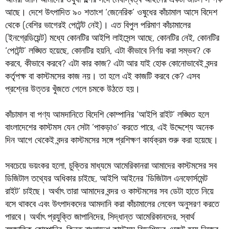
আছে। দেশে উৎপাদিত ৯০ শতাংশ ‘জেনেরিক’ ওষুধের কাঁচামাল আসে বিদেশ
থেকে (বেশির ভাগেরই পেটেন্ট নেই)। এত বিপুল পরিমাণ কাঁচামালের
(ইনগ্রেডিয়েন্ট) মধ্যে কোনটির আইপি লাইসেন্স আছে, কোনটির নেই, কোনটির
‘পেটেন্ট’ লঙ্ঘিত হয়েছে, কোনটির হয়নি, এটা কীভাবে নির্ণয় করা সম্ভব? কে
করবে, কীভাবে করবে? এটা কার কাজ? এটা আর যাই হোক কোনোভাবেই বন্দর
কর্তৃপক্ষ বা কাস্টমসের কাজ নয়। তা হলে এই কাজটি করবে কে? এসব
প্রশ্নের উত্তর খুঁজতে গেলে চমকে উঠতে হয়।
কাঁচামাল বা পণ্য আমদানিতে বিদেশি কোম্পানির ‘আইপি রাইট’ লঙ্ঘিত হলে
বাংলাদেশের কাস্টমস যেন সেটা ‘পাকড়াও’ করতে পারে, এই উদ্দেশ্যে অনেক
দিন আগে থেকেই বন্দর কাস্টমসের সঙ্গে প্রশিক্ষণ কার্যক্রম শুরু করা হয়েছে।
সবচেয়ে ভয়ংকর হলো, চুক্তির মাধ্যমে আমেরিকানরা আমাদের কাস্টমসের সব
ডিজিটাল তথ্যের অধিকার চাইছে, আইপি আইনের ‘ডিজিটাল এনফোর্সমেন্ট
রাইট’ চাইছে। অর্থাৎ তারা আমাদের বন্দর ও কাস্টমসের সব ডেটা হাতে নিয়ে
বসে থাকবে এবং উৎপাদকদের আমদানি করা কাঁচামালের লেবেল অনুসরণ করতে
পারবে। অর্থাৎ প্রযুক্তি জাপানিদের, সিদ্ধান্ত আমেরিকানদের, স্বার্থ