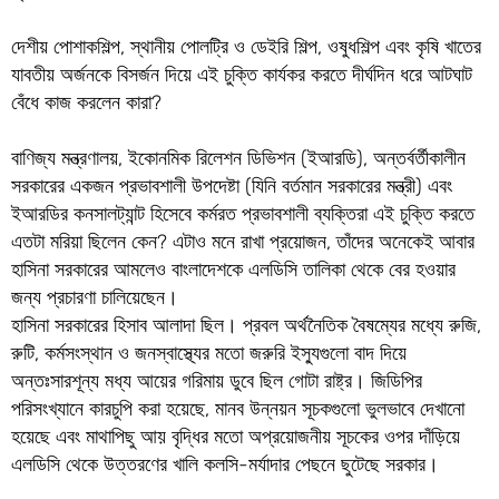
দেশীয় পোশাকশিল্প, স্থানীয় পোলট্রি ও ডেইরি শিল্প, ওষুধশিল্প এবং কৃষি খাতের
যাবতীয় অর্জনকে বিসর্জন দিয়ে এই চুক্তি কার্যকর করতে দীর্ঘদিন ধরে আটঘাট
বেঁধে কাজ করলেন কারা?
বাণিজ্য মন্ত্রণালয়, ইকোনমিক রিলেশন ডিভিশন (ইআরডি), অন্তর্বর্তীকালীন
সরকারের একজন প্রভাবশালী উপদেষ্টা (যিনি বর্তমান সরকারের মন্ত্রী) এবং
ইআরডির কনসালট্যান্ট হিসেবে কর্মরত প্রভাবশালী ব্যক্তিরা এই চুক্তি করতে
এতটা মরিয়া ছিলেন কেন? এটাও মনে রাখা প্রয়োজন, তাঁদের অনেকেই আবার
হাসিনা সরকারের আমলেও বাংলাদেশকে এলডিসি তালিকা থেকে বের হওয়ার
জন্য প্রচারণা চালিয়েছেন।
হাসিনা সরকারের হিসাব আলাদা ছিল। প্রবল অর্থনৈতিক বৈষম্যের মধ্যে রুজি,
রুটি, কর্মসংস্থান ও জনস্বাস্থ্যের মতো জরুরি ইস্যুগুলো বাদ দিয়ে
অন্তঃসারশূন্য মধ্য আয়ের গরিমায় ডুবে ছিল গোটা রাষ্ট্র। জিডিপির
পরিসংখ্যানে কারচুপি করা হয়েছে, মানব উন্নয়ন সূচকগুলো ভুলভাবে দেখানো
হয়েছে এবং মাথাপিছু আয় বৃদ্ধির মতো অপ্রয়োজনীয় সূচকের ওপর দাঁড়িয়ে
এলডিসি থেকে উত্তরণের খালি কলসি-মর্যাদার পেছনে ছুটেছে সরকার।