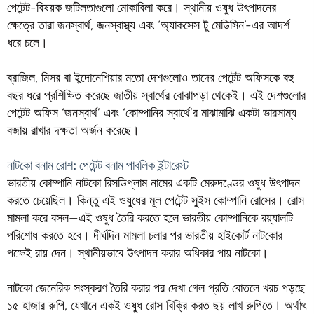
পেটেন্ট-বিষয়ক জটিলতাগুলো মোকাবিলা করে। স্থানীয় ওষুধ উৎপাদনের
ক্ষেত্রে তারা জনস্বার্থ, জনস্বাস্থ্য এবং ‘অ্যাকসেস টু মেডিসিন’-এর আদর্শ
ধরে চলে।
ব্রাজিল, মিসর বা ইন্দোনেশিয়ার মতো দেশগুলোও তাদের পেটেন্ট অফিসকে বহু
বছর ধরে প্রশিক্ষিত করেছে জাতীয় স্বার্থের বোঝাপড়া থেকেই। এই দেশগুলোর
পেটেন্ট অফিস ‘জনস্বার্থ’ এবং ‘কোম্পানির স্বার্থে’র মাঝামাঝি একটা ভারসাম্য
বজায় রাখার দক্ষতা অর্জন করেছে।
নাটকো বনাম রোশ: পেটেন্ট বনাম পাবলিক ইন্টারেস্ট
ভারতীয় কোম্পানি নাটকো রিসডিপ্লাম নামের একটি মেরুদণ্ডের ওষুধ উৎপাদন
করতে চেয়েছিল। কিন্তু এই ওষুধের মূল পেটেন্ট সুইস কোম্পানি রোসের। রোস
মামলা করে বসল—এই ওষুধ তৈরি করতে হলে ভারতীয় কোম্পানিকে রয়্যালটি
পরিশোধ করতে হবে। দীর্ঘদিন মামলা চলার পর ভারতীয় হাইকোর্ট নাটকোর
পক্ষেই রায় দেন। স্থানীয়ভাবে উৎপাদন করার অধিকার পায় নাটকো।
নাটকো জেনেরিক সংস্করণ তৈরি করার পর দেখা গেল প্রতি বোতলে খরচ পড়ছে
১৫ হাজার রুপি, যেখানে একই ওষুধ রোস বিক্রি করত ছয় লাখ রুপিতে। অর্থাৎ