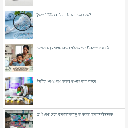
টুথপেস্ট টিউবের নিচে রঙিন দাগ কেন থাকে?
দেশে যে ৮ টুথপেস্টে কোনো মাইক্রোপ্লাস্টিক পাওয়া যায়নি
নিয়মিত ওষুধ খেয়েও ফল না পাওয়ার ঘটনা বাড়ছে
রোগী দেখা থেকে হাসপাতাল ঝাড়ু সব করতে হচ্ছে ফার্মাসিস্টকে