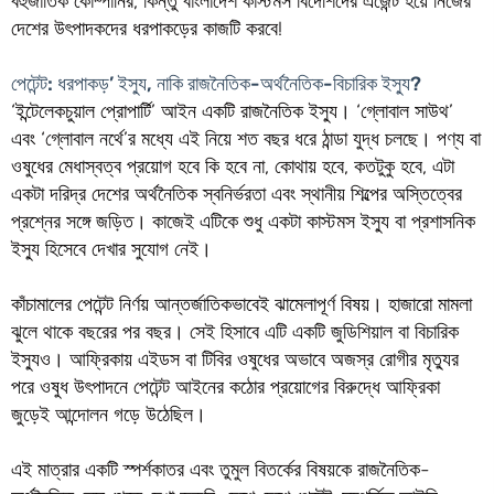
বহুজাতিক কোম্পানির, কিন্তু বাংলাদেশ কাস্টমস বিদেশিদের এজেন্ট হয়ে নিজের
দেশের উৎপাদকদের ধরপাকড়ের কাজটি করবে!
পেটেন্ট: ধরপাকড়’ ইস্যু, নাকি রাজনৈতিক-অর্থনৈতিক-বিচারিক ইস্যু?
‘ইন্টেলেকচুয়াল প্রোপার্টি’ আইন একটি রাজনৈতিক ইস্যু। ‘গ্লোবাল সাউথ’
এবং ‘গ্লোবাল নর্থে’র মধ্যে এই নিয়ে শত বছর ধরে ঠান্ডা যুদ্ধ চলছে। পণ্য বা
ওষুধের মেধাস্বত্ব প্রয়োগ হবে কি হবে না, কোথায় হবে, কতটুকু হবে, এটা
একটা দরিদ্র দেশের অর্থনৈতিক স্বনির্ভরতা এবং স্থানীয় শিল্পের অস্তিত্বের
প্রশ্নের সঙ্গে জড়িত। কাজেই এটিকে শুধু একটা কাস্টমস ইস্যু বা প্রশাসনিক
ইস্যু হিসেবে দেখার সুযোগ নেই।
কাঁচামালের পেটেন্ট নির্ণয় আন্তর্জাতিকভাবেই ঝামেলাপূর্ণ বিষয়। হাজারো মামলা
ঝুলে থাকে বছরের পর বছর। সেই হিসাবে এটি একটি জুডিশিয়াল বা বিচারিক
ইস্যুও। আফ্রিকায় এইডস বা টিবির ওষুধের অভাবে অজস্র রোগীর মৃত্যুর
পরে ওষুধ উৎপাদনে পেটেন্ট আইনের কঠোর প্রয়োগের বিরুদ্ধে আফ্রিকা
জুড়েই আন্দোলন গড়ে উঠেছিল।
এই মাত্রার একটি স্পর্শকাতর এবং তুমুল বিতর্কের বিষয়কে রাজনৈতিক-