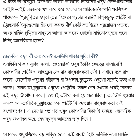
এ রকম অপ্রস্তুত অবস্থায় আমরা আমাদের নিজেদের ওষুধ কোম্পানিগুলোর
আইপি-রাইট লঙ্ঘনকে খপ করে ধরে ফেলার আমেরিকান/জাপানি প্রশিক্ষণ
পাওয়াকে ‘প্রযুক্তির হস্তান্তর’ হিসেবে প্রচার করছি? বিশ্বজুড়ে পেটেন্ট বা
ট্রেডমার্ক ইস্যুগুলোর মীমাংসা করতে দীর্ঘ কোর্ট লড়াইয়ের প্রয়োজন পড়ছে,
অথচ মার্কিন চুক্তির মাধ্যমে আমরা আমাদের কোর্টের সার্বভৌমত্বকে তুলে
দিচ্ছি আমেরিকার হাতে?
জেনেরিক ওষুধ কী এবং কেন? এলডিসি থাকার সুবিধা কী?
এলডিসি থাকার সুবিধা হলো, ‘জেনেরিক’ ওষুধ তৈরির ক্ষেত্রে বাংলাদেশি
কোম্পানির পেটেন্ট ও লাইসেন্স নেওয়ার বাধ্যবাধকতা নেই। এখানে বলে রাখা
ভালো, জেনেরিক ওষুধের কাঁচামাল বা উপাদান ব্র্যান্ডের ওষুধের মতোই হুবহু এক
থাকে। সাধারণত ব্র্যান্ডের ওষুধের পেটেন্টের মেয়াদ শেষ হওয়ার পরেই অন্যরা
এই ওষুধ উৎপাদন করে। তখনই এটাকে বলা হয় জেনেরিক। এলডিসি হওয়ার
কারণে আন্তর্জাতিক ব্র্যান্ডগুলোকে পেটেন্ট ফি দেওয়ার বাধ্যবাধকতা নেই
বাংলাদেশের। এ দেশের শত শত ওষুধ কোম্পানির বিকাশই ঘটেছে, জেনেরিক
ওষুধ উৎপাদন করে, মেধাস্বত্ব আইনের ছাড় নিয়ে।
আমাদের ওষুধশিল্পের বড় শক্তি হলো, এটি একটা ‘হাই ভলিউম-লো মার্জিন’