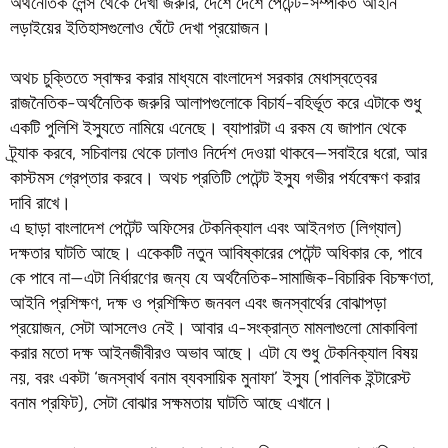
অর্থনৈতিক লেন্স থেকে দেখা জরুরি, দেশে দেশে পেটেন্ট-সম্পর্কিত আইনি
লড়াইয়ের ইতিহাসগুলোও ঘেঁটে দেখা প্রয়োজন।
অথচ চুক্তিতে স্বাক্ষর করার মাধ্যমে বাংলাদেশ সরকার মেধাস্বত্বের
রাজনৈতিক-অর্থনৈতিক জরুরি আলাপগুলোকে বিচার্য-বহির্ভূত করে এটাকে শুধু
একটি পুলিশি ইস্যুতে নামিয়ে এনেছে। ব্যাপারটা এ রকম যে জাপান থেকে
ট্র্যাক করবে, সচিবালয় থেকে ঢালাও নির্দেশ দেওয়া থাকবে—সবাইরে ধরো, আর
কাস্টমস গ্রেপ্তার করবে। অথচ প্রতিটি পেটেন্ট ইস্যু গভীর পর্যবেক্ষণ করার
দাবি রাখে।
এ ছাড়া বাংলাদেশ পেটেন্ট অফিসের টেকনিক্যাল এবং আইনগত (লিগ্যাল)
দক্ষতার ঘাটতি আছে। একেকটি নতুন আবিষ্কারের পেটেন্ট অধিকার কে, পাবে
কে পাবে না—এটা নির্ধারণের জন্য যে অর্থনৈতিক-সামাজিক-বিচারিক বিচক্ষণতা,
আইনি প্রশিক্ষণ, দক্ষ ও প্রশিক্ষিত জনবল এবং জনস্বার্থের বোঝাপড়া
প্রয়োজন, সেটা আসলেও নেই। আবার এ-সংক্রান্ত মামলাগুলো মোকাবিলা
করার মতো দক্ষ আইনজীবীরও অভাব আছে। এটা যে শুধু টেকনিক্যাল বিষয়
নয়, বরং একটা ‘জনস্বার্থ বনাম ব্যবসায়িক মুনাফা’ ইস্যু (পাবলিক ইন্টারেস্ট
বনাম প্রফিট), সেটা বোঝার সক্ষমতায় ঘাটতি আছে এখানে।