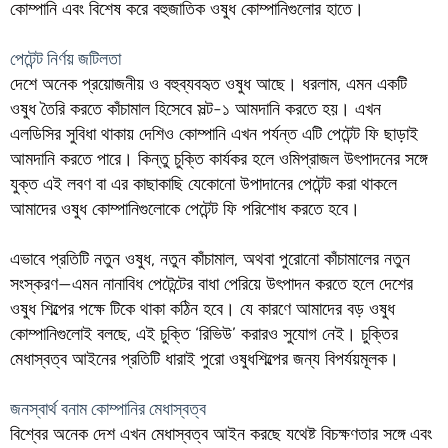
কোম্পানি এবং বিশেষ করে বহুজাতিক ওষুধ কোম্পানিগুলোর হাতে।
পেটেন্ট নির্ণয় জটিলতা
দেশে অনেক প্রয়োজনীয় ও বহুব্যবহৃত ওষুধ আছে। ধরলাম, এমন একটি
ওষুধ তৈরি করতে কাঁচামাল হিসেবে সল্ট-১ আমদানি করতে হয়। এখন
এলডিসির সুবিধা থাকায় দেশিও কোম্পানি এখন পর্যন্ত এটি পেটেন্ট ফি ছাড়াই
আমদানি করতে পারে। কিন্তু চুক্তি কার্যকর হলে ওমিপ্রাজল উৎপাদনের সঙ্গে
যুক্ত এই লবণ বা এর কাছাকাছি যেকোনো উপাদানের পেটেন্ট করা থাকলে
আমাদের ওষুধ কোম্পানিগুলোকে পেটেন্ট ফি পরিশোধ করতে হবে।
এভাবে প্রতিটি নতুন ওষুধ, নতুন কাঁচামাল, অথবা পুরোনো কাঁচামালের নতুন
সংস্করণ—এমন নানাবিধ পেটেন্টের বাধা পেরিয়ে উৎপাদন করতে হলে দেশের
ওষুধ শিল্পের পক্ষে টিকে থাকা কঠিন হবে। যে কারণে আমাদের বড় ওষুধ
কোম্পানিগুলোই বলছে, এই চুক্তি ‘রিভিউ’ করারও সুযোগ নেই। চুক্তির
মেধাস্বত্ব আইনের প্রতিটি ধারাই পুরো ওষুধশিল্পের জন্য বিপর্যয়মূলক।
জনস্বার্থ বনাম কোম্পানির মেধাস্বত্ব
বিশ্বের অনেক দেশ এখন মেধাস্বত্ব আইন করছে যথেষ্ট বিচক্ষণতার সঙ্গে এবং