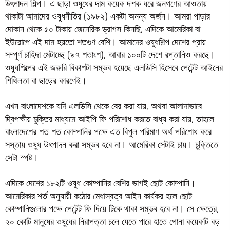
উৎপাদন শিল্প। এ ছাড়া ওষুধের দাম কয়েক দশক ধরে জনগণের আওতায়
থাকাটা আমাদের ওষুধনীতির (১৯৮২) একটা অনন্য অর্জন। আমরা পাড়ার
দোকান থেকে ৫০ টাকায় জেনেরিক ড্রাগস কিনছি, এদিকে আমেরিকা বা
ইউরোপে এই দাম হয়তো শতগুণ বেশি। আমাদের ওষুধশিল্প দেশের প্রায়
সম্পূর্ণ চাহিদা মেটাচ্ছে (৯৭ শতাংশ), আবার ১০০টি দেশে রপ্তানিও করছে।
ওষুধশিল্পের এই জরুরি বিকাশটা সম্ভব হয়েছে এলডিসি হিসেবে পেটেন্ট আইনের
শিথিলতা বা ছাড়ের কারণেই।
এখন বাংলাদেশকে যদি এলডিসি থেকে বের করা যায়, অথবা আলাদাভাবে
দ্বিপক্ষীয় চুক্তির মাধ্যমে আইপি ফি পরিশোধ করতে বাধ্য করা যায়, তাহলে
বাংলাদেশের শত শত কোম্পানির পক্ষে এত বিপুল পরিমাণ অর্থ পরিশোধ করে
সস্তায় ওষুধ উৎপাদন করা সম্ভব হবে না। আমেরিকা সেটাই চায়। চুক্তিতে
সেটা স্পষ্ট।
এদিকে দেশের ১৮২টি ওষুধ কোম্পানির বেশির ভাগই ছোট কোম্পানি।
আমেরিকার শর্ত অনুযায়ী কঠোর মেধাস্বত্ব আইন কার্যকর হলে ছোট
কোম্পানিগুলোর পক্ষে পেটেন্ট ফি দিয়ে টিকে থাকা সম্ভব হবে না। সে ক্ষেত্রে,
২০ কোটি মানুষের ওষুধের নিরাপত্তা চলে যেতে পারে হাতে গোনা কয়েকটি বড়