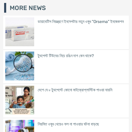
MORE NEWS
ডায়াবেটিস নিয়ন্ত্রণে ইনসেপটার নতুন ওষুধ "Orsema" ইনজেকশন
টুথপেস্ট টিউবের নিচে রঙিন দাগ কেন থাকে?
দেশে যে ৮ টুথপেস্টে কোনো মাইক্রোপ্লাস্টিক পাওয়া যায়নি
নিয়মিত ওষুধ খেয়েও ফল না পাওয়ার ঘটনা বাড়ছে