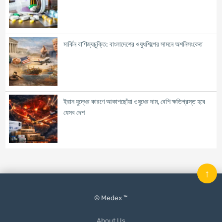
মার্কিন বাণিজ্যচুক্তি: বাংলাদেশের ওষুধশিল্পের সামনে অশনিসংকেত
ইরান যুদ্ধের কারণে আকাশছোঁয়া ওষুধের দাম, বেশি ক্ষতিগ্রস্ত হবে
যেসব দেশ
↑
© Medex ™
About Us