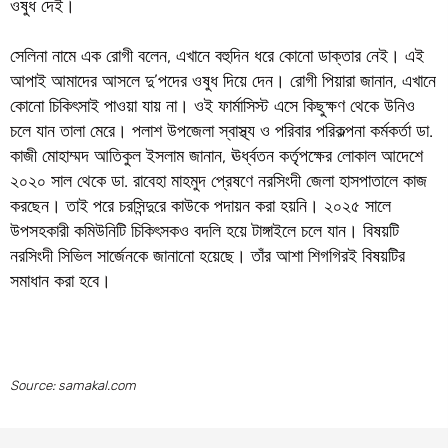
ওষুধ দেই।
সেলিনা নামে এক রোগী বলেন, এখানে বহুদিন ধরে কোনো ডাক্তার নেই। এই
আপাই আমাদের আসলে দু’পদের ওষুধ দিয়ে দেন। রোগী পিয়ারা জানান, এখানে
কোনো চিকিৎসাই পাওয়া যায় না। ওই ফার্মাসিস্ট এসে কিছুক্ষণ থেকে উনিও
চলে যান তালা মেরে। পলাশ উপজেলা স্বাস্থ্য ও পরিবার পরিকল্পনা কর্মকর্তা ডা.
কাজী মোহাম্মদ আতিকুল ইসলাম জানান, ঊর্ধ্বতন কর্তৃপক্ষের লোকাল আদেশে
২০২০ সাল থেকে ডা. রাবেহা মাহমুদ প্রেষণে নরসিংদী জেলা হাসপাতালে কাজ
করছেন। তাই পরে চরসিন্দুরে কাউকে পদায়ন করা হয়নি। ২০২৫ সালে
উপসহকারী কমিউনিটি চিকিৎসকও বদলি হয়ে টাঙ্গাইলে চলে যান। বিষয়টি
নরসিংদী সিভিল সার্জেনকে জানানো হয়েছে। তাঁর আশা শিগগিরই বিষয়টির
সমাধান করা হবে।
Source: samakal.com