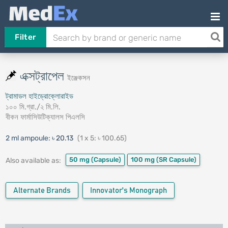
Filter
এক্সট্রাপেল
ইঞ্জেকসন
ট্রামাডল হাইড্রোক্লোরাইড
১০০ মি.গ্রা./২ মি.লি.
বীকন ফার্মাসিউটিক্যালস পিএলসি
2 ml ampoule:
৳ 20.13
(1 x 5: ৳ 100.65)
50 mg
(Capsule)
100 mg
(SR Capsule)
Also available as:
Alternate Brands
Innovator's Monograph