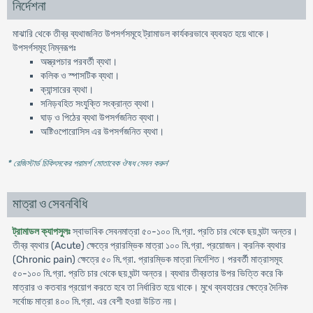
নির্দেশনা
মাঝারি থেকে তীব্র ব্যথাজনিত উপসর্গসমূহে ট্রামাডল কার্যকরভাবে ব্যবহৃত হয়ে থাকে।
উপসর্গসমূহ নিম্নরূপঃ
অস্ত্রপচার পরবর্তী ব্যথা।
কলিক ও স্পাসটিক ব্যথা।
ক্যান্সারের ব্যথা।
সনিড়বহিত সংযুক্তি সংক্রান্ত ব্যথা।
ঘাড় ও পিঠের ব্যথা উপসর্গজনিত ব্যথা।
অষ্টিওপোরোসিস এর উপসর্গজনিত ব্যথা।
* রেজিস্টার্ড চিকিৎসকের পরামর্শ মোতাবেক ঔষধ সেবন করুন
'
মাত্রা ও সেবনবিধি
ট্রামাডল ক্যাপসুলঃ
স্বাভাবিক সেবনমাত্রা ৫০-১০০ মি.গ্রা. প্রতি চার থেকে ছয় ঘন্টা অন্তর।
তীব্র ব্যথার (Acute) ক্ষেত্রে প্রারম্ভিক মাত্রা ১০০ মি.গ্রা. প্রয়োজন। ক্রনিক ব্যথার
(Chronic pain) ক্ষেত্রে ৫০ মি.গ্রা. প্রারম্ভিক মাত্রা নির্দেশিত। পরবর্তী মাত্রাসমূহ
৫০-১০০ মি.গ্রা. প্রতি চার থেকে ছয় ঘন্টা অন্তর। ব্যথার তীব্রতার উপর ভিত্তি করে কি
মাত্রার ও কতবার প্রয়োগ করতে হবে তা নির্ধারিত হয়ে থাকে। মুখে ব্যবহারের ক্ষেত্রে দৈনিক
সর্বোচ্চ মাত্রা ৪০০ মি.গ্রা. এর বেশী হওয়া উচিত নয়।