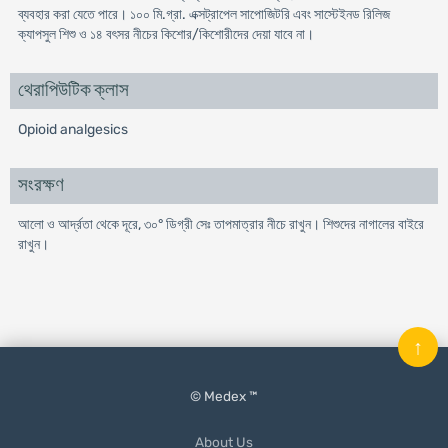
ব্যবহার করা যেতে পারে। ১০০ মি.গ্রা. এক্সট্রাপেল সাপোজিটরি এবং সাস্টেইনড রিলিজ
ক্যাপসুল শিশু ও ১৪ বৎসর নীচের কিশোর/কিশোরীদের দেয়া যাবে না।
থেরাপিউটিক ক্লাস
Opioid analgesics
সংরক্ষণ
আলো ও আর্দ্রতা থেকে দূরে, ৩০° ডিগ্রী সেঃ তাপমাত্রার নীচে রাখুন। শিশুদের নাগালের বাইরে
রাখুন।
↑
© Medex ™
About Us