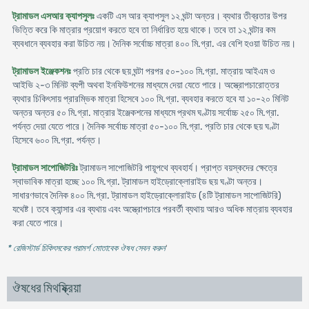
ট্রামাডল এসআর ক্যাপসুলঃ
একটি এস আর ক্যাপসুল ১২ ঘন্টা অন্তর। ব্যথার তীব্রতার উপর
ভিত্তি করে কি মাত্রার প্রয়োগ করতে হবে তা নির্ধারিত হয়ে থাকে। তবে তা ১২ ঘন্টার কম
ব্যবধানে ব্যবহার করা উচিত নয়। দৈনিক সর্বোচ্চ মাত্রা ৪০০ মি.গ্রা. এর বেশি হওয়া উচিত নয়।
ট্রামাডল ইঞ্জেকশনঃ
প্রতি চার থেকে ছয় ঘন্টা পরপর ৫০-১০০ মি.গ্রা. মাত্রায় আইএম ও
আইভি ২-৩ মিনিট ব্যপী অথবা ইনফিউশনের মাধ্যমে দেয়া যেতে পারে। অস্ত্রোপচারোত্তর
ব্যথার চিকিৎসায় প্রারম্ভিক মাত্রা হিসেবে ১০০ মি.গ্রা. ব্যবহার করতে হবে যা ১০-২০ মিনিট
অন্তর অন্তর ৫০ মি.গ্রা. মাত্রার ইঞ্জেকশনের মাধ্যমে প্রথম ঘণ্টায় সর্বোচ্চ ২৫০ মি.গ্রা.
পর্যন্ত দেয়া যেতে পারে। দৈনিক সর্বোচ্চ মাত্রা ৫০-১০০ মি.গ্রা. প্রতি চার থেকে ছয় ঘণ্টা
হিসেবে ৬০০ মি.গ্রা. পর্যন্ত।
ট্রামাডল সাপোজিটরিঃ
ট্রামাডল সাপোজিটরি পায়ূপথে ব্যবহার্য। প্রাপ্ত বয়স্কদের ক্ষেত্রে
স্বাভাবিক মাত্রা হচ্ছে ১০০ মি.গ্রা. ট্রামাডল হাইড্রোক্লোরাইড ছয় ঘণ্টা অন্তর।
সাধারণভাবে দৈনিক ৪০০ মি.গ্রা. ট্রামাডল হাইড্রোক্লোরাইড (৪টি ট্রামাডল সাপোজিটরি)
যথেষ্ট। তবে ক্যান্সার এর ব্যথায় এবং অস্ত্রোপচারে পরবর্তী ব্যথায় আরও অধিক মাত্রায় ব্যবহার
করা যেতে পারে।
* রেজিস্টার্ড চিকিৎসকের পরামর্শ মোতাবেক ঔষধ সেবন করুন
'
ঔষধের মিথষ্ক্রিয়া