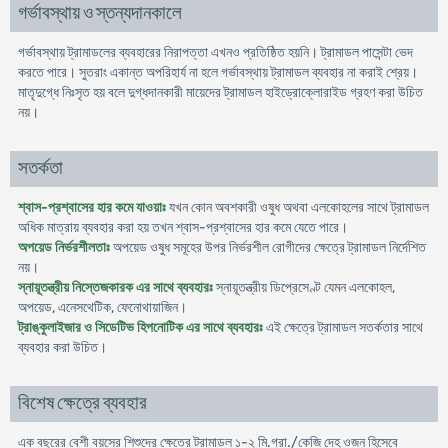
গর্ভাবস্থায় ও স্তন্যদানকালে
গর্ভাবস্থায় ট্রামাডলের ব্যবহারের নিরাপত্তা এখনও প্রতিষ্ঠিত হয়নি। ট্রামাডল পাসেন্টা ভেদ
করতে পারে। সুতরাং একান্ত অপরিহার্য না হলে গর্ভাবস্থায় ট্রামাডল ব্যবহার না করাই শ্রেয়।
মাতৃদুগ্ধে নিঃসৃত হয় বলে দুগ্ধদানকারী মায়েদের ট্রামাডল হাইড্রোক্লোরাইড গ্রহণ করা উচিত
নয়।
সতর্কতা
শ্বাস-প্রশ্বাসের হার কমে যাওয়াঃ
যখন কোন অবশকারী ওষুধ অথবা এলকোহলের সাথে ট্রামাডল
অধিক মাত্রায় ব্যবহার করা হয় তখন শ্বাস-প্রশ্বাসের হার কমে যেতে পারে।
অপয়েড নির্ভরশীলতাঃ
অপয়েড ওষুধ সমূহের উপর নির্ভরশীল রোগীদের ক্ষেত্রে ট্রামাডল নির্দেশিত
নয়।
স্নায়ূতন্ত্রীয় নিস্তেজকারক এর সাথে ব্যবহারঃ
স্নায়ূতন্ত্রীয় ডিপ্রেসেণ্ট যেমন এলকোহল,
অপয়েড, এনেসথেটিক, ফেনোথায়াজিন।
ট্রাঙ্কুলাইজার ও সিডেটিভ হিপনোটিক এর সাথে ব্যবহারঃ
এই ক্ষেত্রে ট্রামাডল সতর্কতার সাথে
ব্যবহার করা উচিত।
বিশেষ ক্ষেত্রে ব্যবহার
এক বছরের বেশী বয়সের শিশুদের ক্ষেত্রে ট্রামাডল ১-২ মি.গ্রা./কেজি দেহ ওজন হিসেবে