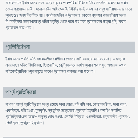
সাধারণভাবে ট্রামাডলের সাথে অন্য ওষুধের পারষ্পরিক বিক্রিয়া নিয়ে সতর্কতা অবলম্বন করার
তেমন প্রয়োজন নেই। মনোএমাইন অক্সিডেজ ইনহিবিটরস-ই একমাত্র ওষুধ যা ট্রামাডলের সাথে
ব্যবহারের জন্য নির্দেশিত নয়। কার্বামাজেপিন ও ট্রামাডল একত্রে ব্যবহার করলে ট্রামাডলের
বিপাকক্রিয়া উল্লেখযোগ্য পরিমাণ বৃদ্ধি পেতে পারে যার ফলে ট্রামাডলের মাত্রা বৃদ্ধি করার
প্রয়োজন হতে পারে।
প্রতিনির্দেশনা
ট্রামাডলের প্রতি অতি সংবেদনশীল রোগীদের ক্ষেত্রে এটি ব্যবহার করা যাবে না। এ ছাড়াও
এলকোহল জনিত বিষক্রিয়া, হিপনোটিক, কেন্দ্রিয়ভাবে কার্যম ব্যথানাশক ওষুধ, অপয়েড অথবা
সাইকোট্রোপিক ওষুধ সমূহের সাথেও ট্রামাডল ব্যবহার করা যাবে না।
পার্শ্ব প্রতিক্রিয়া
সাধারণ পার্শ্ব প্রতিক্রিয়ার মধ্যে রয়েছে মাথা ঘোরা, বমি বমি ভাব, কোষ্ঠ্যকাঠিন্য, মাথা ব্যথা,
একাকিত্ব, বমি হওয়া, ফুসকুড়ি, স্নায়ুবিক উত্তেজনা, দূর্বলতা ইত্যাদি। কদাচিৎ সংঘটিত
প্রতিক্রিয়াগুলো হচ্ছে- অসুস্থ বোধ হওয়া, এলার্জি বিক্রিয়া, ওজনহীনতা, রক্তনালীর প্রসারণ,
পেটে ব্যথা,ক্ষুধামন্দা ইত্যাদি।