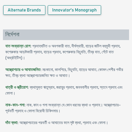
Alternate Brands
Innovator's Monograph
নির্দেশনা
বাত সংক্রান্ত রোগ
: প্রদাহঘটিত ও অবশকারী বাত, দীর্ঘস্থায়ী, হাড়ের জটিল বহুমুখী প্রদাহ,
কশেরুকার আড়ষ্টকারী প্রদাহ, হাড়ের প্রদাহ, কশেরুকার বিচ্যুতি, তীব্র বাত, গেঁটে বাত
(অর্থ্রাইটিস)।
অস্ত্রোপচার ও আঘাতজনিত
: মচকানো, কালশিরে, বিচ্যুতি, হাড়ের আঘাত, কোমল পেশীর গভীর
ক্ষত, তীব্র ব্যথা অস্ত্রোপচারজনিত ক্ষত ও আঘাত।
ধাত্রী ও স্ত্রীরোগ
: ব্যথাযুক্ত ঋতুস্রাব, জরায়ুর প্রদাহ, জনননালীর প্রদাহ, স্তনে প্রদাহ এবং
ফোলা।
নাক-কান-গলা
: নাক, কান ও গলা সংক্রান্ত যে কোন ধরনের ব্যথা ও প্রদাহ। অস্ত্রোপচার-
পূর্ববর্তী প্রদাহ ও ফোলা বিরোধী চিকিৎসায়।
দাঁত ব্যথা
: অস্ত্রোপচারের পরবর্তী ও আঘাতের ফলে সৃষ্ট ব্যথা, প্রদাহ এবং ফোলা।