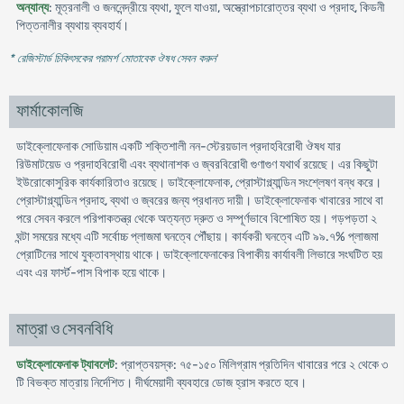
অন্যান্য
: মূত্রনালী ও জননেন্দ্রীয়ে ব্যথা, ফুলে যাওয়া, অস্ত্রোপচারোত্তর ব্যথা ও প্রদাহ, কিডনী
পিত্তনালীর ব্যথায় ব্যবহার্য।
* রেজিস্টার্ড চিকিৎসকের পরামর্শ মোতাবেক ঔষধ সেবন করুন
'
ফার্মাকোলজি
ডাইক্লোফেনাক সোডিয়াম একটি শক্তিশালী নন-স্টেরয়ডাল প্রদাহবিরোধী ঔষধ যার
রিউমাটয়েড ও প্রদাহবিরোধী এবং ব্যথানাশক ও জ্বরবিরোধী গুণাগুণ যথার্থ রয়েছে। এর কিছুটা
ইউরোকোসুরিক কার্যকারিতাও রয়েছে। ডাইক্লোফেনাক, প্রোস্টাগ্ল্যান্ডিন সংশ্লেষণ বন্ধ করে।
প্রোস্টাগ্ল্যান্ডিন প্রদাহ, ব্যথা ও জ্বরের জন্য প্রধানত দায়ী। ডাইক্লোফেনাক খাবারের সাথে বা
পরে সেবন করলে পরিপাকতন্ত্র থেকে অত্যন্ত দ্রুত ও সম্পূর্ণভাবে বিশোষিত হয়। গড়পড়তা ২
ঘন্টা সময়ের মধ্যে এটি সর্বোচ্চ প্লাজমা ঘনত্বে পৌঁছায়। কার্যকরী ঘনত্বে এটি ৯৯.৭% প্লাজমা
প্রোটিনের সাথে যুক্তাবস্থায় থাকে। ডাইক্লোফেনাকের বিপাকীয় কার্যাবলী লিভারে সংঘটিত হয়
এবং এর ফার্স্ট-পাস বিপাক হয়ে থাকে।
মাত্রা ও সেবনবিধি
ডাইক্লোফেনাক ট্যাবলেট
: প্রাপ্তবয়স্ক: ৭৫-১৫০ মিলিগ্রাম প্রতিদিন খাবারের পরে ২ থেকে ৩
টি বিভক্ত মাত্রায় নির্দেশিত। দীর্ঘমেয়াদী ব্যবহারে ডোজ হ্রাস করতে হবে।