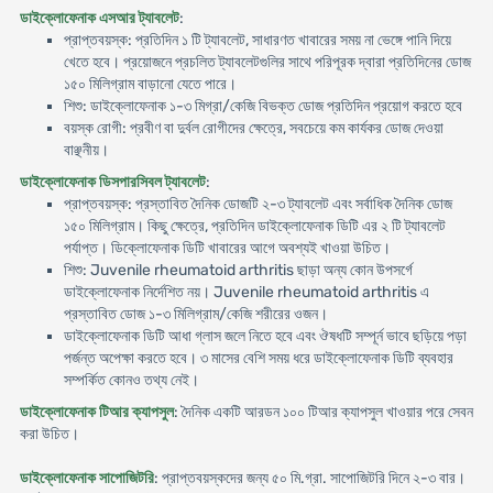
ডাইক্লোফেনাক এসআর ট্যাবলেট
:
প্রাপ্তবয়স্ক: প্রতিদিন ১ টি ট্যাবলেট, সাধারণত খাবারের সময় না ভেঙ্গে পানি দিয়ে
খেতে হবে। প্রয়োজনে প্রচলিত ট্যাবলেটগুলির সাথে পরিপূরক দ্বারা প্রতিদিনের ডোজ
১৫০ মিলিগ্রাম বাড়ানো যেতে পারে।
শিশু: ডাইক্লোফেনাক ১-৩ মিগ্রা/কেজি বিভক্ত ডোজ প্রতিদিন প্রয়োগ করতে হবে
বয়স্ক রোগী: প্রবীণ বা দুর্বল রোগীদের ক্ষেত্রে, সবচেয়ে কম কার্যকর ডোজ দেওয়া
বাঞ্ছনীয়।
ডাইক্লোফেনাক ডিসপারসিবল ট্যাবলেট
:
প্রাপ্তবয়স্ক: প্রস্তাবিত দৈনিক ডোজটি ২-৩ ট্যাবলেট এবং সর্বাধিক দৈনিক ডোজ
১৫০ মিলিগ্রাম। কিছু ক্ষেত্রে, প্রতিদিন ডাইক্লোফেনাক ডিটি এর ২ টি ট্যাবলেট
পর্যাপ্ত। ডিক্লোফেনাক ডিটি খাবারের আগে অবশ্যই খাওয়া উচিত।
শিশু: Juvenile rheumatoid arthritis ছাড়া অন্য কোন উপসর্গে
ডাইক্লোফেনাক নির্দেশিত নয়। Juvenile rheumatoid arthritis এ
প্রস্তাবিত ডোজ ১-৩ মিলিগ্রাম/কেজি শরীরের ওজন।
ডাইক্লোফেনাক ডিটি আধা গ্লাস জলে নিতে হবে এবং ঔষধটি সম্পূর্ন ভাবে ছড়িয়ে পড়া
পর্জন্ত অপেক্ষা করতে হবে। ৩ মাসের বেশি সময় ধরে ডাইক্লোফেনাক ডিটি ব্যবহার
সম্পর্কিত কোনও তথ্য নেই।
ডাইক্লোফেনাক টিআর ক্যাপসুল
: দৈনিক একটি আরডন ১০০ টিআর ক্যাপসুল খাওয়ার পরে সেবন
করা উচিত।
ডাইক্লোফেনাক সাপোজিটরি
: প্রাপ্তবয়স্কদের জন্য ৫০ মি.গ্রা. সাপোজিটরি দিনে ২-৩ বার।