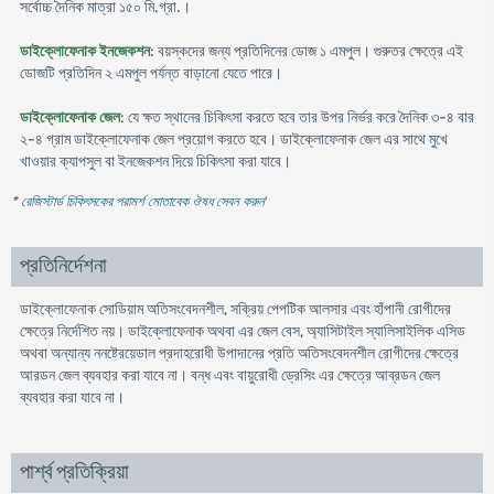
সর্বোচ্চ দৈনিক মাত্রা ১৫০ মি.গ্রা.।
ডাইক্লোফেনাক ইনজেকশন
: বয়স্কদের জন্য প্রতিদিনের ডোজ ১ এমপুল। গুরুতর ক্ষেত্রে এই
ডোজটি প্রতিদিন ২ এমপুল পর্যন্ত বাড়ানো যেতে পারে।
ডাইক্লোফেনাক জেল
: যে ক্ষত স্থানের চিকিৎসা করতে হবে তার উপর নির্ভর করে দৈনিক ৩-৪ বার
২-৪ গ্রাম ডাইক্লোফেনাক জেল প্রয়োগ করতে হবে। ডাইক্লোফেনাক জেল এর সাথে মুখে
খাওয়ার ক্যাপসুল বা ইনজেকশন দিয়ে চিকিৎসা করা যাবে।
* রেজিস্টার্ড চিকিৎসকের পরামর্শ মোতাবেক ঔষধ সেবন করুন
'
প্রতিনির্দেশনা
ডাইক্লোফেনাক সোডিয়াম অতিসংবেদনশীল, সক্রিয় পেপটিক আলসার এবং হাঁপানী রোগীদের
ক্ষেত্রে নির্দেশিত নয়। ডাইক্লোফেনাক অথবা এর জেল বেস, অ্যাসিটাইল স্যালিসাইলিক এসিড
অথবা অন্যান্য ননষ্টেরয়েডাল প্রদাহরোধী উপাদানের প্রতি অতিসংবেদনশীল রোগীদের ক্ষেত্রে
আরডন জেল ব্যবহার করা যাবে না। বন্ধ এবং বায়ুরোধী ড্রেসিং এর ক্ষেত্রে আব্রডন জেল
ব্যবহার করা যাবে না।
পার্শ্ব প্রতিক্রিয়া