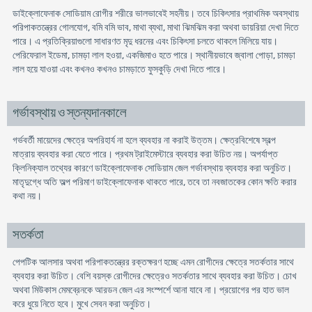
ডাইক্লোফেনাক সোডিয়াম রোগীর শরীরে ভালভাবেই সহনীয়। তবে চিকিৎসার প্রাথমিক অবস্থায়
পরিপাকতন্ত্রের গোলযোগ, বমি বমি ভাব, মাথা ব্যথা, মাথা ঝিমঝিম করা অথবা ডায়রিয়া দেখা দিতে
পারে। এ প্রতিক্রিয়াগুলো সাধারণত মৃদু ধরনের এবং চিকিৎসা চলতে থাকলে মিলিয়ে যায়।
পেরিফেরাল ইডেমা, চামড়া লাল হওয়া, একজিমাও হতে পারে। স্থানীয়ভাবে জ্বালা পোড়া, চামড়া
লাল হয়ে যাওয়া এবং কখনও কখনও চামড়াতে ফুসকুড়ি দেখা দিতে পারে।
গর্ভাবস্থায় ও স্তন্যদানকালে
গর্ভবর্তী মায়েদের ক্ষেত্রে অপরিহার্য না হলে ব্যবহার না করাই উত্তম। ক্ষেত্রবিশেষে স্বল্প
মাত্রায় ব্যবহার করা যেতে পারে। প্রথম ট্রাইমেস্টারে ব্যবহার করা উচিত নয়। অপর্যাপ্ত
ক্লিনিক্যাল তথ্যের কারণে ডাইক্লোফেনাক সোডিয়াম জেল গর্ভাবস্থায় ব্যবহার করা অনুচিত।
মাতৃদুগ্ধে অতি অল্প পরিমাণ ডাইক্লোফেনাক থাকতে পারে, তবে তা নবজাতকের কোন ক্ষতি করার
কথা নয়।
সতর্কতা
পেপটিক আলসার অথবা পরিপাকতন্ত্রের রক্তক্ষরণ হচ্ছে এমন রোগীদের ক্ষেত্রে সতর্কতার সাথে
ব্যবহার করা উচিত। বেশি বয়স্ক রোগীদের ক্ষেত্রেও সতর্কতার সাথে ব্যবহার করা উচিত। চোখ
অথবা মিউকাস মেমব্রেনকে আরডন জেল এর সংস্পর্শে আনা যাবে না। প্রয়োগের পর হাত ভাল
করে ধুয়ে নিতে হবে। মুখে সেবন করা অনুচিত।