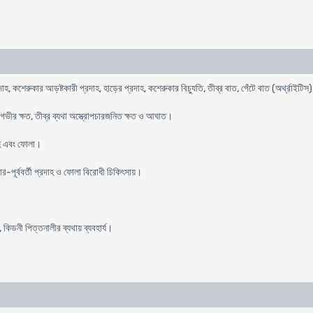
দাহ, কশেরুকার আড়ষ্টকারী প্রদাহ, হাড়ের প্রদাহ, কশেরুকার বিচ্যুতি, তীব্র বাত, গেঁটে বাত (অর্থ্রাইটিস
গভীর ক্ষত, তীব্র ব্যথা অস্ত্রোপচারজনিত ক্ষত ও আঘাত।
দাহ এবং ফোলা।
র-পূর্ববর্তী প্রদাহ ও ফোলা বিরোধী চিকিৎসায়।
হ, কিডনী পিত্তনালীর ব্যথায় ব্যবহার্য।