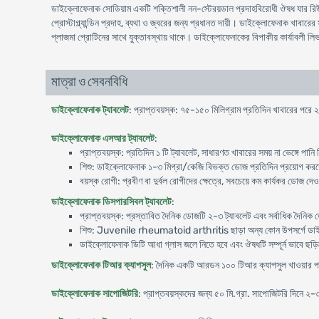
ডাইক্লোফেনাক সোডিয়াম একটি শক্তিশালী নন-স্টেরয়ডাল প্রদাহবিরোধী ঔষধ যার রিউমাট
প্রোস্টাগ্ল্যান্ডিন প্রদাহ, ব্যথা ও জ্বরের জন্য প্রধানত দায়ী। ডাইক্লোফেনাক খাবারে
প্লাজমা প্রোটিনের সাথে যুক্তাবস্থায় থাকে। ডাইক্লোফেনাকের বিপাকীয় কার্যাবলী লি
মাত্রা ও সেবনবিধি
ডাইক্লোফেনাক ট্যাবলেট
: প্রাপ্তবয়স্ক: ৭৫-১৫০ মিলিগ্রাম প্রতিদিন খাবারের পরে ২ 
ডাইক্লোফেনাক এসআর ট্যাবলেট
:
প্রাপ্তবয়স্ক: প্রতিদিন ১ টি ট্যাবলেট, সাধারণত খাবারের সময় না ভেঙ্গে প
শিশু: ডাইক্লোফেনাক ১-৩ মিগ্রা/কেজি বিভক্ত ডোজ প্রতিদিন প্রয়োগ কর
বয়স্ক রোগী: প্রবীণ বা দুর্বল রোগীদের ক্ষেত্রে, সবচেয়ে কম কার্যকর ডোজ দেওয়
ডাইক্লোফেনাক ডিসপারসিবল ট্যাবলেট
:
প্রাপ্তবয়স্ক: প্রস্তাবিত দৈনিক ডোজটি ২-৩ ট্যাবলেট এবং সর্বাধিক দৈনিক
শিশু: Juvenile rheumatoid arthritis ছাড়া অন্য কোন উপসর্গে ডা
ডাইক্লোফেনাক ডিটি আধা গ্লাস জলে নিতে হবে এবং ঔষধটি সম্পূর্ন ভাবে ছড়ি
ডাইক্লোফেনাক টিআর ক্যাপসুল
: দৈনিক একটি আরডন ১০০ টিআর ক্যাপসুল খাওয়ার 
ডাইক্লোফেনাক সাপোজিটরি
: প্রাপ্তবয়স্কদের জন্য ৫০ মি.গ্রা. সাপোজিটরি দিনে ২-৩