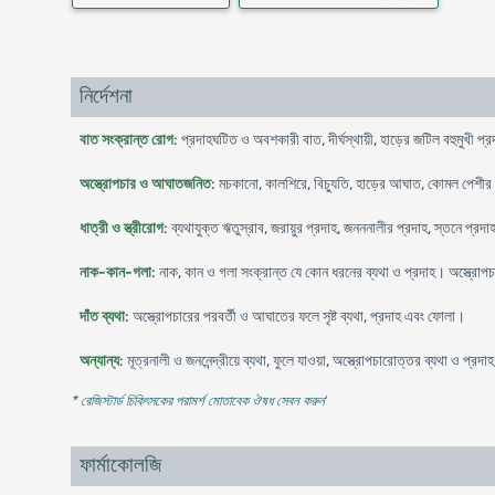
নির্দেশনা
বাত সংক্রান্ত রোগ
: প্রদাহঘটিত ও অবশকারী বাত, দীর্ঘস্থায়ী, হাড়ের জটিল বহুমুখী প্র
অস্ত্রোপচার ও আঘাতজনিত
: মচকানো, কালশিরে, বিচ্যুতি, হাড়ের আঘাত, কোমল পেশীর 
ধাত্রী ও স্ত্রীরোগ
: ব্যথাযুক্ত ঋতুস্রাব, জরায়ুর প্রদাহ, জনননালীর প্রদাহ, স্তনে প্র
নাক-কান-গলা
: নাক, কান ও গলা সংক্রান্ত যে কোন ধরনের ব্যথা ও প্রদাহ। অস্ত্রোপচা
দাঁত ব্যথা
: অস্ত্রোপচারের পরবর্তী ও আঘাতের ফলে সৃষ্ট ব্যথা, প্রদাহ এবং ফোলা।
অন্যান্য
: মূত্রনালী ও জননেন্দ্রীয়ে ব্যথা, ফুলে যাওয়া, অস্ত্রোপচারোত্তর ব্যথা ও প্রদা
* রেজিস্টার্ড চিকিৎসকের পরামর্শ মোতাবেক ঔষধ সেবন করুন
'
ফার্মাকোলজি