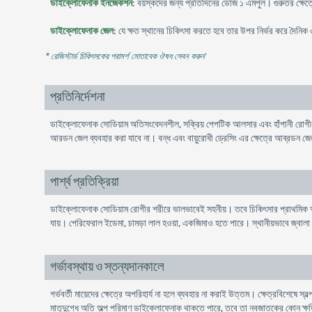
ডাইক্লোফেনাক ইনজেকশন
: বয়স্কদের জন্য প্রতিদিনের ডোজ ১ এমপুল। গুরুতর ক্ষেত
ডাইক্লোফেনাক জেল
: যে ক্ষত স্থানের চিকিৎসা করতে হবে তার উপর নির্ভর করে দৈন
* রেজিস্টার্ড চিকিৎসকের পরামর্শ মোতাবেক ঔষধ সেবন করুন
'
প্রতিনির্দেশনা
ডাইক্লোফেনাক সোডিয়াম অতিসংবেদনশীল, সক্রিয় পেপটিক আলসার এবং হাঁপানী রোগীদের
আরডন জেল ব্যবহার করা যাবে না। বন্ধ এবং বায়ুরোধী ড্রেসিং এর ক্ষেত্রে আব্রডন জে
পার্শ্ব প্রতিক্রিয়া
ডাইক্লোফেনাক সোডিয়াম রোগীর শরীরে ভালভাবেই সহনীয়। তবে চিকিৎসার প্রাথমিক অবস্
যায়। পেরিফেরাল ইডেমা, চামড়া লাল হওয়া, একজিমাও হতে পারে। স্থানীয়ভাবে জ্বালা
গর্ভাবস্থায় ও স্তন্যদানকালে
গর্ভবর্তী মায়েদের ক্ষেত্রে অপরিহার্য না হলে ব্যবহার না করাই উত্তম। ক্ষেত্রবিশেষে 
মাতৃদুগ্ধে অতি অল্প পরিমাণ ডাইক্লোফেনাক থাকতে পারে, তবে তা নবজাতকের কোন ক্ষ