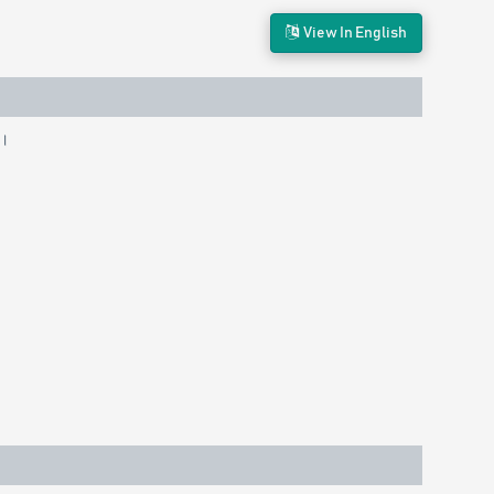
View In English
)।