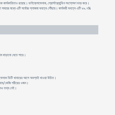
ার্যকারিতাও রয়েছে। ডাইক্লোফেনাক, প্রোস্টাগ্ল্যান্ডিন সংশ্লেষণ বন্ধ করে।
া সময়ের মধ্যে এটি সর্বোচ্চ প্লাজমা ঘনত্বে পৌঁছায়। কার্যকরী ঘনত্বে এটি ৯৯.৭%
রাম বাড়ানো যেতে পারে।
্লোফেনাক ডিটি খাবারের আগে অবশ্যই খাওয়া উচিত।
্রাম/কেজি শরীরের ওজন।
কোনও তথ্য নেই।