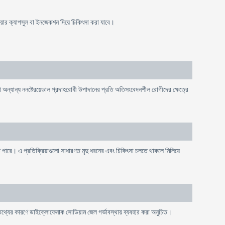
়ার ক্যাপসুল বা ইনজেকশন দিয়ে চিকিৎসা করা যাবে।
্যান্য ননষ্টেরয়েডাল প্রদাহরোধী উপাদানের প্রতি অতিসংবেদনশীল রোগীদের ক্ষেত্রে
 পারে। এ প্রতিক্রিয়াগুলো সাধারণত মৃদু ধরনের এবং চিকিৎসা চলতে থাকলে মিলিয়ে
যাল তথ্যের কারণে ডাইক্লোফেনাক সোডিয়াম জেল গর্ভাবস্থায় ব্যবহার করা অনুচিত।