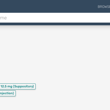
BROWS
12.5 mg
(Suppository)
Injection)