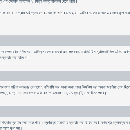
্রে এই ডোজটি প্রতিদিন ২ এমপুল পর্যন্ত বাড়ানো যেতে পারে।
িক ৩-৪ বার ২-৪ গ্রাম ডাইক্লোফেনাক জেল প্রয়োগ করতে হবে। ডাইক্লোফেনাক জেল এর সাথে মুখে খাওয
 ক্ষেত্রে নির্দেশিত নয়। ডাইক্লোফেনাক অথবা এর জেল বেস, অ্যাসিটাইল স্যালিসাইলিক এসিড অথবা অন
ল ব্যবহার করা যাবে না।
থায় পরিপাকতন্ত্রের গোলযোগ, বমি বমি ভাব, মাথা ব্যথা, মাথা ঝিমঝিম করা অথবা ডায়রিয়া দেখা দিতে
 পোড়া, চামড়া লাল হয়ে যাওয়া এবং কখনও কখনও চামড়াতে ফুসকুড়ি দেখা দিতে পারে।
স্বল্প মাত্রায় ব্যবহার করা যেতে পারে। প্রথম ট্রাইমেস্টারে ব্যবহার করা উচিত নয়। অপর্যাপ্ত ক্লিনিক্
তি করার কথা নয়।