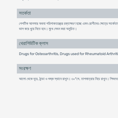
সতর্কতা
পেপটিক আলসার অথবা পরিপাকতন্ত্রের রক্তক্ষরণ হচ্ছে এমন রোগীদের ক্ষেত্রে সতর্কত
ভাল করে ধুয়ে নিতে হবে। মুখে সেবন করা অনুচিত।
থেরাপিউটিক ক্লাস
Drugs for Osteoarthritis, Drugs used for Rheumatoid Arthri
সংরক্ষণ
আলো থেকে দূরে, ঠান্ডা ও শুষ্ক স্থানে রাখুন। ৩০°সে. তাপমাত্রার নিচে রাখুন। শিশুদ