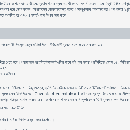
য়েড ও প্রদাহবিরোধী এবং ব্যথানাশক ও জ্বরবিরোধী গুণাগুণ যথার্থ রয়েছে। এর কিছুটা ইউরোকোসুরিক ক
র সাথে বা পরে সেবন করলে পরিপাকতন্ত্র থেকে অত্যন্ত দ্রুত ও সম্পূর্ণভাবে বিশোষিত হয়। গড়পড়তা ২ ঘন্ট
ভারে সংঘটিত হয় এবং এর ফার্স্ট-পাস বিপাক হয়ে থাকে।
থেকে ৩ টি বিভক্ত মাত্রায় নির্দেশিত। দীর্ঘমেয়াদী ব্যবহারে ডোজ হ্রাস করতে হবে।
ানি দিয়ে খেতে হবে। প্রয়োজনে প্রচলিত ট্যাবলেটগুলির সাথে পরিপূরক দ্বারা প্রতিদিনের ডোজ ১৫০ মিলিগ্
তে হবে
া বাঞ্ছনীয়।
 ডোজ ১৫০ মিলিগ্রাম। কিছু ক্ষেত্রে, প্রতিদিন ডাইক্লোফেনাক ডিটি এর ২ টি ট্যাবলেট পর্যাপ্ত। ডিক
ইক্লোফেনাক নির্দেশিত নয়। Juvenile rheumatoid arthritis এ প্রস্তাবিত ডোজ ১-৩ মিলিগ
য়ে পড়া পর্জন্ত অপেক্ষা করতে হবে। ৩ মাসের বেশি সময় ধরে ডাইক্লোফেনাক ডিটি ব্যবহার সম্পর্কিত 
পরে সেবন করা উচিত।
 বার। সর্বোচ্চ দৈনিক মাত্রা ১৫০ মি.গ্রা.।