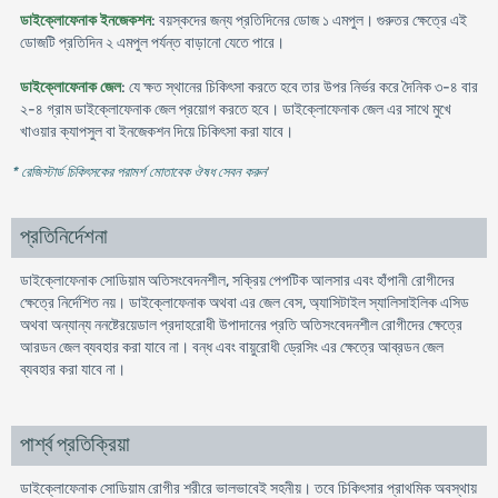
ডাইক্লোফেনাক ইনজেকশন
: বয়স্কদের জন্য প্রতিদিনের ডোজ ১ এমপুল। গুরুতর ক্ষেত্রে এই
ডোজটি প্রতিদিন ২ এমপুল পর্যন্ত বাড়ানো যেতে পারে।
ডাইক্লোফেনাক জেল
: যে ক্ষত স্থানের চিকিৎসা করতে হবে তার উপর নির্ভর করে দৈনিক ৩-৪ বার
২-৪ গ্রাম ডাইক্লোফেনাক জেল প্রয়োগ করতে হবে। ডাইক্লোফেনাক জেল এর সাথে মুখে
খাওয়ার ক্যাপসুল বা ইনজেকশন দিয়ে চিকিৎসা করা যাবে।
* রেজিস্টার্ড চিকিৎসকের পরামর্শ মোতাবেক ঔষধ সেবন করুন
'
প্রতিনির্দেশনা
ডাইক্লোফেনাক সোডিয়াম অতিসংবেদনশীল, সক্রিয় পেপটিক আলসার এবং হাঁপানী রোগীদের
ক্ষেত্রে নির্দেশিত নয়। ডাইক্লোফেনাক অথবা এর জেল বেস, অ্যাসিটাইল স্যালিসাইলিক এসিড
অথবা অন্যান্য ননষ্টেরয়েডাল প্রদাহরোধী উপাদানের প্রতি অতিসংবেদনশীল রোগীদের ক্ষেত্রে
আরডন জেল ব্যবহার করা যাবে না। বন্ধ এবং বায়ুরোধী ড্রেসিং এর ক্ষেত্রে আব্রডন জেল
ব্যবহার করা যাবে না।
পার্শ্ব প্রতিক্রিয়া
ডাইক্লোফেনাক সোডিয়াম রোগীর শরীরে ভালভাবেই সহনীয়। তবে চিকিৎসার প্রাথমিক অবস্থায়