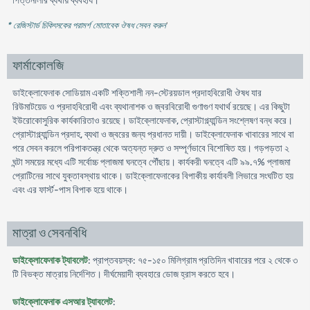
পিত্তনালীর ব্যথায় ব্যবহার্য।
* রেজিস্টার্ড চিকিৎসকের পরামর্শ মোতাবেক ঔষধ সেবন করুন
'
ফার্মাকোলজি
ডাইক্লোফেনাক সোডিয়াম একটি শক্তিশালী নন-স্টেরয়ডাল প্রদাহবিরোধী ঔষধ যার
রিউমাটয়েড ও প্রদাহবিরোধী এবং ব্যথানাশক ও জ্বরবিরোধী গুণাগুণ যথার্থ রয়েছে। এর কিছুটা
ইউরোকোসুরিক কার্যকারিতাও রয়েছে। ডাইক্লোফেনাক, প্রোস্টাগ্ল্যান্ডিন সংশ্লেষণ বন্ধ করে।
প্রোস্টাগ্ল্যান্ডিন প্রদাহ, ব্যথা ও জ্বরের জন্য প্রধানত দায়ী। ডাইক্লোফেনাক খাবারের সাথে বা
পরে সেবন করলে পরিপাকতন্ত্র থেকে অত্যন্ত দ্রুত ও সম্পূর্ণভাবে বিশোষিত হয়। গড়পড়তা ২
ঘন্টা সময়ের মধ্যে এটি সর্বোচ্চ প্লাজমা ঘনত্বে পৌঁছায়। কার্যকরী ঘনত্বে এটি ৯৯.৭% প্লাজমা
প্রোটিনের সাথে যুক্তাবস্থায় থাকে। ডাইক্লোফেনাকের বিপাকীয় কার্যাবলী লিভারে সংঘটিত হয়
এবং এর ফার্স্ট-পাস বিপাক হয়ে থাকে।
মাত্রা ও সেবনবিধি
ডাইক্লোফেনাক ট্যাবলেট
: প্রাপ্তবয়স্ক: ৭৫-১৫০ মিলিগ্রাম প্রতিদিন খাবারের পরে ২ থেকে ৩
টি বিভক্ত মাত্রায় নির্দেশিত। দীর্ঘমেয়াদী ব্যবহারে ডোজ হ্রাস করতে হবে।
ডাইক্লোফেনাক এসআর ট্যাবলেট
: