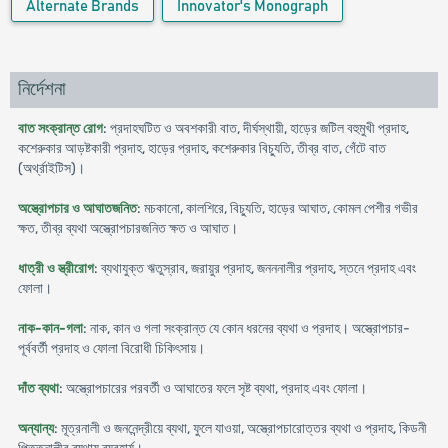
Alternate Brands
Innovator's Monograph
নির্দেশনা
বাত সংক্রান্ত রোগ
: প্রদাহঘটিত ও অবশকারী বাত, দীর্ঘস্থায়ী, হাড়ের জটিল বহুমুখী প্রদাহ,
কশেরুকার আড়ষ্টকারী প্রদাহ, হাড়ের প্রদাহ, কশেরুকার বিচ্যুতি, তীব্র বাত, গেঁটে বাত
(অর্থ্রাইটিস)।
অস্ত্রোপচার ও আঘাতজনিত
: মচকানো, কালশিরে, বিচ্যুতি, হাড়ের আঘাত, কোমল পেশীর গভীর
ক্ষত, তীব্র ব্যথা অস্ত্রোপচারজনিত ক্ষত ও আঘাত।
ধাত্রী ও স্ত্রীরোগ
: ব্যথাযুক্ত ঋতুস্রাব, জরায়ুর প্রদাহ, জনননালীর প্রদাহ, স্তনে প্রদাহ এবং
ফোলা।
নাক-কান-গলা
: নাক, কান ও গলা সংক্রান্ত যে কোন ধরনের ব্যথা ও প্রদাহ। অস্ত্রোপচার-
পূর্ববর্তী প্রদাহ ও ফোলা বিরোধী চিকিৎসায়।
দাঁত ব্যথা
: অস্ত্রোপচারের পরবর্তী ও আঘাতের ফলে সৃষ্ট ব্যথা, প্রদাহ এবং ফোলা।
অন্যান্য
: মূত্রনালী ও জননেন্দ্রীয়ে ব্যথা, ফুলে যাওয়া, অস্ত্রোপচারোত্তর ব্যথা ও প্রদাহ, কিডনী