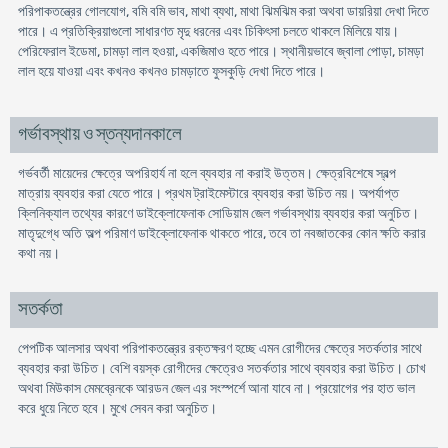
পরিপাকতন্ত্রের গোলযোগ, বমি বমি ভাব, মাথা ব্যথা, মাথা ঝিমঝিম করা অথবা ডায়রিয়া দেখা দিতে
পারে। এ প্রতিক্রিয়াগুলো সাধারণত মৃদু ধরনের এবং চিকিৎসা চলতে থাকলে মিলিয়ে যায়।
পেরিফেরাল ইডেমা, চামড়া লাল হওয়া, একজিমাও হতে পারে। স্থানীয়ভাবে জ্বালা পোড়া, চামড়া
লাল হয়ে যাওয়া এবং কখনও কখনও চামড়াতে ফুসকুড়ি দেখা দিতে পারে।
গর্ভাবস্থায় ও স্তন্যদানকালে
গর্ভবর্তী মায়েদের ক্ষেত্রে অপরিহার্য না হলে ব্যবহার না করাই উত্তম। ক্ষেত্রবিশেষে স্বল্প
মাত্রায় ব্যবহার করা যেতে পারে। প্রথম ট্রাইমেস্টারে ব্যবহার করা উচিত নয়। অপর্যাপ্ত
ক্লিনিক্যাল তথ্যের কারণে ডাইক্লোফেনাক সোডিয়াম জেল গর্ভাবস্থায় ব্যবহার করা অনুচিত।
মাতৃদুগ্ধে অতি অল্প পরিমাণ ডাইক্লোফেনাক থাকতে পারে, তবে তা নবজাতকের কোন ক্ষতি করার
কথা নয়।
সতর্কতা
পেপটিক আলসার অথবা পরিপাকতন্ত্রের রক্তক্ষরণ হচ্ছে এমন রোগীদের ক্ষেত্রে সতর্কতার সাথে
ব্যবহার করা উচিত। বেশি বয়স্ক রোগীদের ক্ষেত্রেও সতর্কতার সাথে ব্যবহার করা উচিত। চোখ
অথবা মিউকাস মেমব্রেনকে আরডন জেল এর সংস্পর্শে আনা যাবে না। প্রয়োগের পর হাত ভাল
করে ধুয়ে নিতে হবে। মুখে সেবন করা অনুচিত।