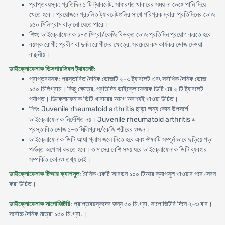
প্রাপ্তবয়স্ক: প্রতিদিন ১ টি ট্যাবলেট, সাধারণত খাবারের সময় না ভেঙ্গে পানি দিয়ে
খেতে হবে। প্রয়োজনে প্রচলিত ট্যাবলেটগুলির সাথে পরিপূরক দ্বারা প্রতিদিনের ডোজ
১৫০ মিলিগ্রাম বাড়ানো যেতে পারে।
শিশু: ডাইক্লোফেনাক ১-৩ মিগ্রা/কেজি বিভক্ত ডোজ প্রতিদিন প্রয়োগ করতে হবে
বয়স্ক রোগী: প্রবীণ বা দুর্বল রোগীদের ক্ষেত্রে, সবচেয়ে কম কার্যকর ডোজ দেওয়া
বাঞ্ছনীয়।
ডাইক্লোফেনাক ডিসপারসিবল ট্যাবলেট
:
প্রাপ্তবয়স্ক: প্রস্তাবিত দৈনিক ডোজটি ২-৩ ট্যাবলেট এবং সর্বাধিক দৈনিক ডোজ
১৫০ মিলিগ্রাম। কিছু ক্ষেত্রে, প্রতিদিন ডাইক্লোফেনাক ডিটি এর ২ টি ট্যাবলেট
পর্যাপ্ত। ডিক্লোফেনাক ডিটি খাবারের আগে অবশ্যই খাওয়া উচিত।
শিশু: Juvenile rheumatoid arthritis ছাড়া অন্য কোন উপসর্গে
ডাইক্লোফেনাক নির্দেশিত নয়। Juvenile rheumatoid arthritis এ
প্রস্তাবিত ডোজ ১-৩ মিলিগ্রাম/কেজি শরীরের ওজন।
ডাইক্লোফেনাক ডিটি আধা গ্লাস জলে নিতে হবে এবং ঔষধটি সম্পূর্ন ভাবে ছড়িয়ে পড়া
পর্জন্ত অপেক্ষা করতে হবে। ৩ মাসের বেশি সময় ধরে ডাইক্লোফেনাক ডিটি ব্যবহার
সম্পর্কিত কোনও তথ্য নেই।
ডাইক্লোফেনাক টিআর ক্যাপসুল
: দৈনিক একটি আরডন ১০০ টিআর ক্যাপসুল খাওয়ার পরে সেবন
করা উচিত।
ডাইক্লোফেনাক সাপোজিটরি
: প্রাপ্তবয়স্কদের জন্য ৫০ মি.গ্রা. সাপোজিটরি দিনে ২-৩ বার।
সর্বোচ্চ দৈনিক মাত্রা ১৫০ মি.গ্রা.।