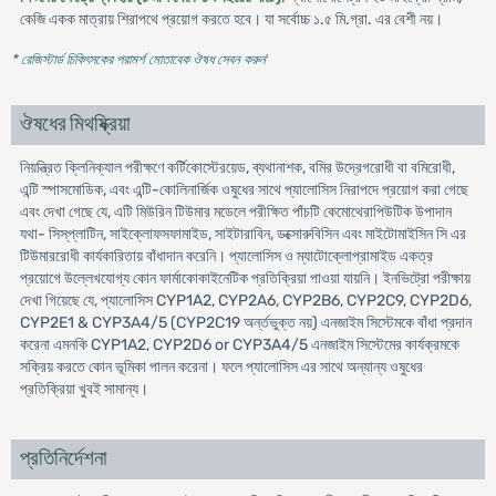
কেজি একক মাত্রায় শিরাপথে প্রয়োগ করতে হবে। যা সর্বোচ্চ ১.৫ মি.গ্রা. এর বেশী নয়।
* রেজিস্টার্ড চিকিৎসকের পরামর্শ মোতাবেক ঔষধ সেবন করুন
'
ঔষধের মিথষ্ক্রিয়া
নিয়ন্ত্রিত ক্লিনিক্যাল পরীক্ষণে কর্টিকোস্টেরয়েড, ব্যথানাশক, বমির উদ্রেগরোধী বা বমিরোধী,
এন্টি স্পাসমোডিক, এবং এন্টি-কোলিনার্জিক ওষুধের সাথে প্যালোসিস নিরাপদে প্রয়োগ করা গেছে
এবং দেখা গেছে যে, এটি মিউরিন টিউমার মডেলে পরীক্ষিত পাঁচটি কেমোথেরাপিউটিক উপাদান
যথা- সিস্‌প্লাটিন, সাইক্লোফসফামাইড, সাইটারাবিন, ডক্সোরুবিসিন এবং মাইটোমাইসিন সি এর
টিউমাররোধী কার্যকারিতায় বাঁধাদান করেনি। প্যালোসিস ও ম্যাটোক্লোপ্রামাইড একত্র
প্রয়োগে উল্লেখযোগ্য কোন ফার্মাকোকাইনেটিক প্রতিক্রিয়া পাওয়া যায়নি। ইনভিট্রো পরীক্ষায়
দেখা গিয়েছে যে, প্যালোসিস CYP1A2, CYP2A6, CYP2B6, CYP2C9, CYP2D6,
CYP2E1 & CYP3A4/5 (CYP2C19 অর্ন্তভুক্ত নয়) এনজাইম সিস্টেমকে বাঁধা প্রদান
করেনা এমনকি CYP1A2, CYP2D6 or CYP3A4/5 এনজাইম সিস্টেমের কার্যক্রমকে
সক্রিয় করতে কোন ভূমিকা পালন করেনা। ফলে প্যালোসিস এর সাথে অন্যান্য ওষুধের
প্রতিক্রিয়া খুবই সামান্য।
প্রতিনির্দেশনা