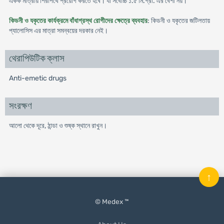
একক মাত্রায় শিরাপথে প্রয়োগ করতে হবে। যা সর্বোচ্চ ১.৫ মি.গ্রা. এর বেশী নয়।
কিডনী ও যকৃতের কার্যক্রমে বাঁধাগ্রস্থ রোগীদের ক্ষেত্রে ব্যবহার
: কিডনী ও যকৃতের জটিলতায়
প্যালোসিস এর মাত্রা সমন্বয়ের দরকার নেই।
থেরাপিউটিক ক্লাস
Anti-emetic drugs
সংরক্ষণ
আলো থেকে দূরে, ঠান্ডা ও শুষ্ক স্থানে রাখুন।
↑
© Medex ™