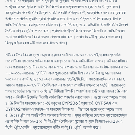
সেরোটোনিন প্রান্তীয় ভেগাস স্নায়ুতে ও কেন্দ্রীয় কেমোরিসেপ্টর ট্রিগার জোনের এরিয়া
পস্ট্রেমাতে অবস্থিত ৫-এইচটি৩ রিসেপ্টরকে সক্রিয়করণের মাধ্যমে বমির উদ্রেগ করে।
অস্ত্রোপচার পরবর্তী বমির উদ্রেগ ও বমি বিষয়টি বিভিন্ন রোগী, অস্ত্রোপচার এবং অবশ্যকারক
উপাদান সম্পর্কিত ফ্যাক্টর দ্বারা প্রভাবিত হয়ে থাকে এবং মস্তিক ও পরিপাকতন্ত্রে থাকা ৫-
এইচটি৩ নিঃসরণের মাধ্যমে ত্বরানিত হয়। দেখা গিয়েছে যে, ৫-এইচটি৩ রিসেপ্টর বমির উদ্রেগ
তৈরীতে সক্রিয় ভূমিকা পালন করে। প্যালোনোসেট্রন বিশেষ ধরনের রিসেপ্টর ৫-এইচটি৩ এর
সাথে সেরোটোনিনের ক্রিয়া বন্ধের মাধ্যমে কাজ করে। সাধারণত এটি ক্ষুদ্রান্ত্রে কাজ করে।
কিন্তু মস্তিষ্কেও এটি কাজ করে থাকতে পারে।
শরীরের উপর ক্রিয়াঃ সুস্থ মানুষ ও ক্যান্সার রোগীদের ক্ষেত্রে ১-৯০ মাইক্রোগ্রাম/কেজি
মাত্রাসীমায় প্যালোনোসেট্রন সরল মাত্রানুপাতে ফার্মাকোকাইনেটিকস্ দেখায়। এই মাত্রাসীমার
মধ্যে প্রয়োগকৃত রোগীর ক্ষেত্রে একক মাত্রার প্যালোনোসেট্রন এর গড় সর্বোচ্চ প্লাজমা ঘনত্ব
০.৮৯-৩৩৬ ন্যানোগ্রাম/মি.লি. এবং শূন্য থেকে অসীম সীমায় এর 'এরিয়া আন্ডার প্লাজমা
ঘনত্ব-সময় কার্ভ' হচ্ছে ১৩.৮-৯৫৭ ন্যানোগ্রাম/ঘন্টা/মি.লি.। প্যালোনোট্রেন এর সরবরাহ
আয়তন প্রায় ৬.৯-৭.৯ লি./কেজি এবং এর প্লাজমা প্রোটিন সংযুক্ততা ৬২%। প্রয়োগকৃত
প্যালোনোস্ট্রেন এর প্রায় ৫০% দুটি নিষ্ক্রিয় বিপাকীয় পদার্থে রূপান্তরিত হয়, যাদের ১% এরও
কম ৫-এইচটি৩ রিসেপ্টর বিরোধী কার্যকারিতা প্রদর্শন করতে সক্ষম। প্রয়োগকৃত ওষুধের প্রায়
৪০% কিডনীর সাহায্যে এবং ৫০% যকৃতের CYP2D6 ( প্রধানত), CYP3A4 এবং
CYP1A2 আইসোএনজাইম-এর সাহায্যে বিপাক হয়। শিরাপথে প্রয়োগকৃত ওষুধের প্রায়
৫০% ১৪৪ ঘন্টা পর অপরিবর্তীত অবস্থায় নির্গত হয়। সুস্থ ব্যক্তির দেহ হতে প্যালোনোসেট্রন
এর সার্বিক নিঃসরন ১৬০±৩৫ মি.লি./ঘন্টা/কেজি এবং মুত্রের মাধ্যমে নিঃসরন ৬৬.৫±১৮.২
মি.লি./ঘন্টা/কেজি। প্যালোনোট্রেন বর্ধিত অর্ধায়ু (৪০ ঘন্টা) প্রদর্শন করে।