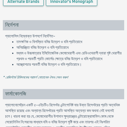
Alternate Brands
Innovator's Monograph
নির্দেশনা
প্যালোসিস নিম্নোক্ত উপসর্গে নির্দেশিত-
তাৎক্ষণিক ও বিলম্বিত বমির উদ্রেগ ও বমি প্রতিরোধে
অনিয়ন্ত্রিত বমির উদ্রেগ ও বমি প্রতিরোধে
মধ্যম ও উচ্চমাত্রার ইমিটোজেনিক কেমোথেরাপী এবং রেডিওথেরাপী দ্বারা সৃষ্ট থেরাপীর
প্রথম ও পরবর্তী প্রতি কোর্সের ক্ষেত্রে বমির উদ্রেগ ও বমি প্রতিরোধে
অস্ত্রোপচার পরবর্তী বমির উদ্রেগ ও বমি প্রতিরোধে।
* রেজিস্টার্ড চিকিৎসকের পরামর্শ মোতাবেক ঔষধ সেবন করুন
'
ফার্মাকোলজি
প্যালোনোসেট্রন একটি ৫-এইচটি৩ রিসেপ্টর এন্টাগোনিষ্ট যার উক্ত রিসেপ্টরের প্রতি অত্যধিক
আসক্তি রয়েছে এবং অন্যান্য রিসেপ্টরের প্রতি আসক্তি অত্যন্ত কম অথবা নেই বললেই
চলে। ধারনা করা হয় যে, কেমোথেরাপীর উপাদান ক্ষুদ্রান্ত্রের এন্টারোক্রোমাফিন কোষ থেকে
সেরোটোনিন নি:সরনের মাধ্যমে বমি ও বমির উদ্রেগ সৃষ্টি করে এবং তারপর এই নিঃসরিত