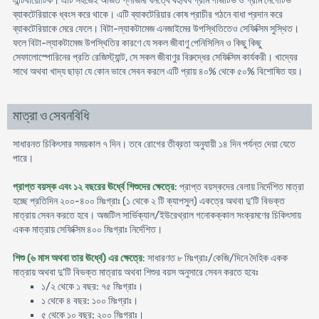
এন্টিবায়োটিক। এটি সহজেই অর্জিত প্লাজমা ঘনত্বে বহুবিধ গ্রাম পজিটিভ ও গ্রাম নেগেটিভ
ব্যাকটেরিয়াকে ধ্বংস করে থাকে। এটি ব্যাকটেরিয়ার কোষ প্রাচীর গঠনে বাধা প্রদান করে
ব্যাকটেরিয়াকে মেরে ফেলে। বিটা-ল্যাকটামেজ এনজাইমের উপস্থিতিতেও সেফিক্সিম সুস্থিত।
ফলে বিটা-ল্যাকটামেজ উপস্থিতির কারণে যে সকল জীবাণু পেনিসিলিন ও কিছু কিছু
সেফালোস্পোরিনের প্রতি রেজিস্ট্যান্ট, সে সকল জীবাণুর বিরুদ্ধের সেফিক্সিম কার্যকরী। খাদ্যের
সাথে অথবা খাদ্য ছাড়া যে কোন ভাবে সেবন করলে এটি প্রায় ৪০% থেকে ৫০% বিশোষিত হয়।
মাত্রা ও সেবনবিধি
সাধারনত চিকিৎসার সময়কাল ৭ দিন। তবে রোগের তীব্রতা অনুযায়ী ১৪ দিন পর্যন্ত দেয়া যেতে
পারে।
প্রাপ্ত বয়স্ক এবং ১২ বছরের ঊর্ধ্বে শিশুদের ক্ষেত্রে
: প্রাপ্ত বয়স্কদের বেলায় নির্দেশিত মাত্রা
হচ্ছে প্রতিদিন ২০০-৪০০ মিঃগ্রাঃ (১ থেকে ২ টি ক্যাপসুল) একত্রে অথবা দু’টি বিভক্ত
মাত্রায় সেবন করতে হবে। অজটিল সার্ভিক্যাল/ইউরেথ্রাল গনোকক্কাল সংক্রমণের চিকিৎসায়
একক মাত্রায় সেফিক্সিম ৪০০ মিঃগ্রাঃ নির্দেশিত।
শিশু (৬ মাস অথবা তার ঊর্ধ্বে) এর ক্ষেত্রে
: সাধারণত ৮ মিঃগ্রাঃ/কেজি/দিনে দৈহিক একক
মাত্রায় অথবা দু’টি বিভক্ত মাত্রায় অথবা শিশুর বয়স অনুসারে সেবন করতে হবেঃ
১/২ থেকে ১ বছর: ৭৫ মিঃগ্রাঃ।
১ থেকে ৪ বছর: ১০০ মিঃগ্রাঃ।
৫ থেকে ১০ বছর: ২০০ মিঃগ্রাঃ।