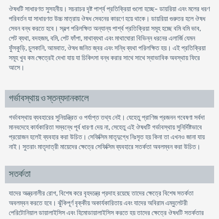
ঔষধটি সাধারণত সুসহনীয়। সচরাচর দৃষ্ট পার্শ্ব প্রতিক্রিয়া গুলো হচ্ছে- ডায়রিয়া এবং মলের ধরণ
পরিবর্তন যা সাধারণত উচ্চ মাত্রায় ঔষধ সেবনের কারণে হয়ে থাকে। ডায়রিয়া গুরুতর হলে ঔষধ
সেবন বন্ধ করতে হবে। স্বল্প পরিলক্ষিত অন্যান্য পার্শ্ব প্রতিক্রিয়া সমূহ হচ্ছে বমি বমি ভাব,
পেট ব্যথা, বদহজম, বমি, পেট ফাঁপা, মাথাব্যথা এবং মাথাঘোরা বিভিন্ন ধরনের এলার্জি যেমন
ফুঁসকুড়ি, চুলকানি, আমবাত, ঔষধ জনিত জ্বর এবং সন্ধি ব্যথা পরিলক্ষিত হয়। এই প্রতিক্রিয়া
সমূহ খুব কম ক্ষেত্রেই দেখা যায় যা চিকিৎসা বন্ধ করার সাথে সাথে স্বাভাবিক অবস্থায় ফিরে
আসে।
গর্ভাবস্থায় ও স্তন্যদানকালে
গর্ভাবস্থায় ব্যবহারের সুনিয়ন্ত্রিত ও পর্যাপ্ত তথ্য নেই। যেহেতু প্রাণিজ প্রজনন গবেষণা সর্বদা
মানবদেহে কার্যকারিতা সম্বন্ধে পূর্ব ধারণা দেয় না, সেহেতু এই ঔষধটি গর্ভাবস্থায় সুনির্দিষ্টভাবে
প্রয়োজন হলেই ব্যবহার করা উচিত। সেফিক্সিম মাতৃদুগ্ধে নিঃসৃত হয় কিনা তা এখনও জানা যায়
নাই। সুতরাং মাতৃদাত্রী মায়েদের ক্ষেত্রে সেফিক্সিম ব্যবহারে সতর্কতা অবলম্বন করা উচিত।
সতর্কতা
যাদের অন্ত্রনালীর রোগ, বিশেষ করে বৃহদন্ত্রে প্রদাহ রয়েছে তাদের ক্ষেত্রে বিশেষ সতর্কতা
অবলম্বন করতে হবে। ঝুঁকিপূর্ণ বৃক্কীয় অকার্যকারিতায় এবং যাদের অবিরাম এম্বুলেটরী
পেরিটোনিয়াল ডায়ালাইসিস এবং হিমোডায়ালাইসিস করতে হয় তাদের ক্ষেত্রে ঔষধটি সতর্কতার