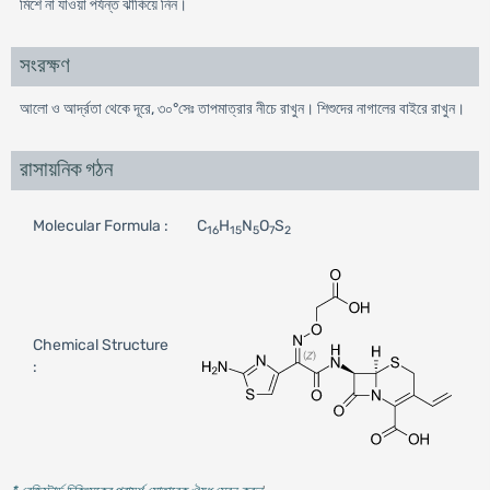
মিশে না যাওয়া পর্যন্ত ঝাঁকিয়ে নিন।
সংরক্ষণ
আলো ও আর্দ্রতা থেকে দূরে, ৩০°সেঃ তাপমাত্রার নীচে রাখুন। শিশুদের নাগালের বাইরে রাখুন।
রাসায়নিক গঠন
Molecular Formula :
C
H
N
O
S
16
15
5
7
2
Chemical Structure
: