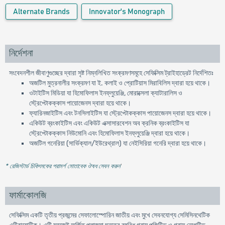
Alternate Brands
Innovator's Monograph
নির্দেশনা
সংবেদনশীল জীবাণুগুচ্ছের দ্বারা সৃষ্ট নিম্নলিখিত সংক্রমণসমূহে সেফিক্সিম ট্রাইহাড্রেট নির্দেশিতঃ
অজটিল মুত্রনালীর সংক্রমণ যা ই. কলাই ও প্রোটিয়াস মিরাবিলিস দ্বারা হয়ে থাকে।
ওটাইটিস মিডিয়া যা হিমোফিলাস ইনফ্লুয়েঞ্জি, মোরাক্সেলা ক্যাটারালিস ও
স্ট্রেপ্টোকক্কাস পায়োজেনস দ্বারা হয়ে থাকে।
ফ্যারিনজাইটিস এবং টনসিলাইটিস যা স্ট্রেপ্টোকক্কাস পায়োজেনস দ্বারা হয়ে থাকে।
একিউট ব্রংকাইটিস এবং একিউট এক্সাসারবেশন অব ক্রনিক ব্রংকাইটিস যা
স্ট্রেপ্টোকক্কাস নিউমোনি এবং হিমোফিলাস ইনফ্লুয়েঞ্জি দ্বারা হয়ে থাকে।
অজটিল গনেরিয়া (সার্ভিক্যাল/ইউরেথ্রাল) যা নেইসিরিয়া গনেরি দ্বারা হয়ে থাকে।
* রেজিস্টার্ড চিকিৎসকের পরামর্শ মোতাবেক ঔষধ সেবন করুন
'
ফার্মাকোলজি
সেফিক্সিম একটি তৃতীয় প্রজন্মের সেফালোস্পোরিন জাতীয় এবং মুখে সেবনযোগ্য সেমিসিনথেটিক