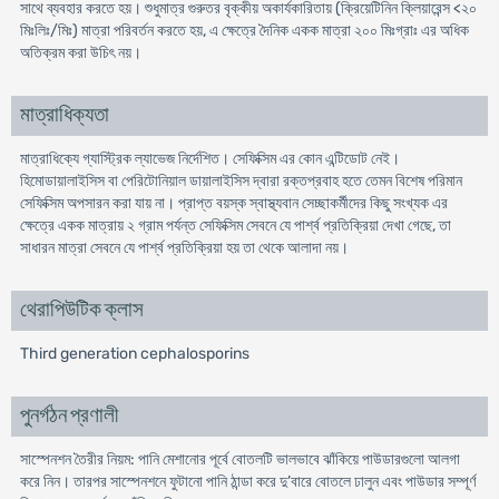
সাথে ব্যবহার করতে হয়। শুধুমাত্র গুরুতর বৃক্কীয় অকার্যকারিতায় (ক্রিয়েটিনিন ক্লিয়ারেন্স <২০
মিঃলিঃ/মিঃ) মাত্রা পরিবর্তন করতে হয়, এ ক্ষেত্রে দৈনিক একক মাত্রা ২০০ মিঃগ্রাঃ এর অধিক
অতিক্রম করা উচিৎ নয়।
মাত্রাধিক্যতা
মাত্রাধিক্যে গ্যাস্ট্রিক ল্যাভেজ নির্দেশিত। সেফিক্সিম এর কোন এন্টিডোট নেই।
হিমোডায়ালাইসিস বা পেরিটোনিয়াল ডায়ালাইসিস দ্বারা রক্তপ্রবাহ হতে তেমন বিশেষ পরিমান
সেফিক্সিম অপসারন করা যায় না। প্রাপ্ত বয়স্ক স্বাস্থ্যবান সেচ্ছাকর্মীদের কিছু সংখ্যক এর
ক্ষেত্রে একক মাত্রায় ২ গ্রাম পর্যন্ত সেফিক্সিম সেবনে যে পার্শ্ব প্রতিক্রিয়া দেখা গেছে, তা
সাধারন মাত্রা সেবনে যে পার্শ্ব প্রতিক্রিয়া হয় তা থেকে আলাদা নয়।
থেরাপিউটিক ক্লাস
Third generation cephalosporins
পুনর্গঠন প্রণালী
সাস্পেনশন তৈরীর নিয়ম: পানি মেশানোর পূর্বে বোতলটি ভালভাবে ঝাঁকিয়ে পাউডারগুলো আলগা
করে নিন। তারপর সাস্পেনশনে ফুটানো পানি ঠান্ডা করে দু’বারে বোতলে ঢালুন এবং পাউডার সম্পূর্ণ