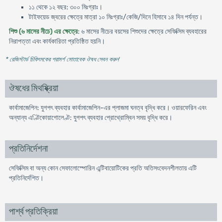
১১ থেকে ১২ বছর: ৩০০ মিঃগ্রাঃ।
টাইফয়েড জ্বরের ক্ষেত্রে মাত্রা ১০ মিঃগ্রাঃ/কেজি/দিনে হিসাবে ১৪ দিন পর্যন্ত।
শিশু (৬ মাসের নীচে) এর ক্ষেত্রে
: ৬ মাসের নীচের বয়সের শিশুদের ক্ষেত্রে সেফিক্সিম ব্যবহারের
নিরাপত্তা এবং কার্যকারিতা প্রতিষ্ঠিত হয়নি।
* রেজিস্টার্ড চিকিৎসকের পরামর্শ মোতাবেক ঔষধ সেবন করুন
'
ঔষধের মিথষ্ক্রিয়া
কার্বামাজেপিন: যুগপৎ ব্যবহার কার্বামাজেপিন-এর প্লাজমা ঘনত্ব বৃদ্ধি করে। ওয়ারফেরিন এবং
অন্যান্য এণ্টিকোয়াগোলেণ্ট: যুগপৎ ব্যবহার প্রোথ্রোম্বিন সময় বৃদ্ধি করে।
প্রতিনির্দেশনা
সেফিক্সিম বা অন্য কোন সেফালোস্পোরিন এন্টিবায়োটিকের প্রতি অতিসংবেদনশীলতায় এটি
প্রতিনির্দেশিত।
পার্শ্ব প্রতিক্রিয়া