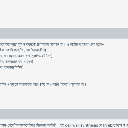
টেরিয়া দ্বারা সৃষ্ট সংক্রমণের চিকিৎসায় ব্যবহৃত হয়। এ জাতীয় সংক্রমণগুলো হচ্ছে-
িস, ফ্যারিনজাইটিস, ল্যারিনজাইটিস)
, লাং এব্সেস, এমপায়েমা, ব্রংকিএকটাসিস)
স, সংক্রমিত ক্ষত, এব্সেস)
এবং ইউরেথ্রাইটিস)
ন ও ল্যান্সোপ্রাজোলের সাথে (ট্রিপল থেরাপি হিসেবে) ব্যবহৃত হয়।
ও গ্রাম-নেগেটিভ ব্যাকটেরিয়ার বিরুদ্ধে কার্যকরী। ইহা cell wall synthesis কে Inhibit করার মাধ্