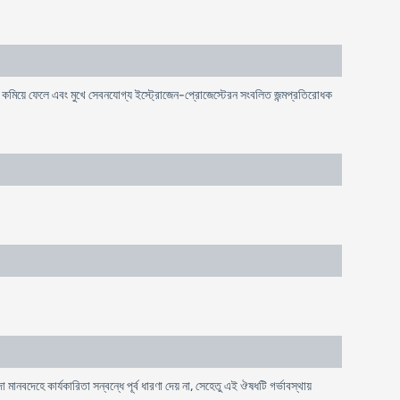
শোষণ কমিয়ে ফেলে এবং মুখে সেবনযোগ্য ইস্ট্রোজেন-প্রোজেস্টেরন সংবলিত জন্মপ্রতিরোধক
মানবদেহে কার্যকারিতা সন্বন্ধে পূর্ব ধারণা দেয় না, সেহেতু এই ঔষধটি গর্ভাবস্থায়