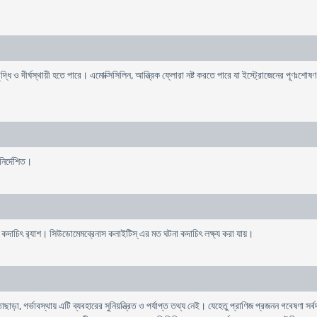
ৃদ্ধি ও দীর্ঘস্থায়ী হতে পারে। এমোক্সিসিলিন, আন্ত্রিক ফ্লোরা নষ্ট করতে পারে যা ইস্ট্রোজেনের পূণঃ
নির্দেশিত।
বং কদাচিৎ র‌্যাশ। সিউডোমেমব্রেনাস কলাইটিস্ এর মত ঘটনা কদাচিৎ লক্ষ্য করা যায়।
, গর্ভাবস্থায় এটি ব্যবহারের সুনিয়ন্ত্রিত ও পর্যাপ্ত তথ্য নেই। যেহেতু প্রাণিজ প্রজনন গবেষণা সর্বদা 