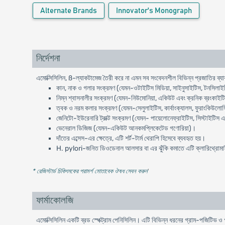
Alternate Brands
Innovator's Monograph
নির্দেশনা
এমোক্সিসিলিন, ß-ল্যাকটামেজ তৈরী করে না এমন সব সংবেদনশীল বিভিন্ন প্রজাতির ব্যাক
কান, নাক ও গলার সংক্রমণ (যেমন-ওটাইটিস মিডিয়া, সাইনুসাইটিস, টনসিলাইট
নিম্ন শ্বাসনালীর সংক্রমণ (যেমন-নিউমোনিয়া, একিউট এবং ক্রনিক ব্রংকাইটিস
ত্বক ও নরম কলার সংক্রমণ (যেমন-সেলুলাইটিস, কার্বাংক্যালস, ফুরাংকিউলোসি
জেনিটো-ইউরেনারি ট্রাক্ট সংক্রমণ (যেমন- পায়েলোনেফ্রাইটিস, সিস্টাইটিস 
ভেনেরাল ডিজিজ (যেমন-একিউট আনকমপ্লিকেটেড গণোরিয়া)।
দাঁতের এব্সেস-এর ক্ষেত্রে, এটি শর্ট-টার্ম থেরাপি হিসেবে ব্যবহৃত হয়।
H. pylori-জনিত ডিওডেনাল আলসার বা এর ঝুঁকি কমাতে এটি ক্লারিথ্রোমাইসি
* রেজিস্টার্ড চিকিৎসকের পরামর্শ মোতাবেক ঔষধ সেবন করুন
'
ফার্মাকোলজি
এমোক্সিসিলিন একটি ব্রড স্পেক্ট্রাম পেনিসিলিন। এটি বিভিন্ন ধরনের গ্রাম-পজিটিভ 