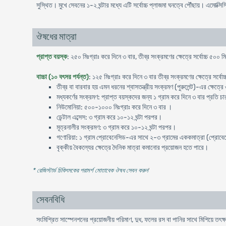
সুস্থিত। মুখে সেবনের ১-২ ঘন্টার মধ্যে এটি সর্বোচ্চ প্লাজমা ঘনত্বে পৌঁছায়। এমোক্স
ঔষধের মাত্রা
প্রাপ্ত বয়স্ক
: ২৫০ মিঃগ্রাঃ করে দিনে ৩ বার, তীব্র সংক্রমণের ক্ষেত্রে সর্বোচ্চ ৫০০ ম
বাচ্চা (১০ বৎসর পর্যন্ত)
: ১২৫ মিঃগ্রাঃ করে দিনে ৩ বার তীব্র সংক্রমণের ক্ষেত্রে সর্বো
তীব্র বা বারবার হয় এমন ধরনের শ্বাসতন্ত্রীয় সংক্রমণ (পুরুলেন্ট)-এর ক্ষেত্র
মধ্যকর্ণের সংক্রমণ: প্রাপ্ত বয়স্কদের জন্য ১ গ্রাম করে দিনে ৩ বার প্রতি চার
নিউমোনিয়া: ৫০০-১০০০ মিঃগ্রাঃ করে দিনে ৩ বার ।
ডেন্টাল এব্সেস: ৩ গ্রাম করে ১০-১২ ঘন্টা পরপর।
মূত্রনালীর সংক্রমণ: ৩ গ্রাম করে ১০-১২ ঘন্টা পরপর।
গণোরিয়া: ১ গ্রাম প্রোবেনেসিড-এর সাথে ২-৩ গ্রামের এককমাত্রা (প্রোবেনেস
বৃক্কীয় বৈকল্যের ক্ষেত্রে দৈনিক মাত্রা কমানোর প্রয়োজন হতে পারে।
* রেজিস্টার্ড চিকিৎসকের পরামর্শ মোতাবেক ঔষধ সেবন করুন
'
সেবনবিধি
সংমিশ্রিত সাস্পেনশনের প্রয়োজনীয় পরিমাণ, দুধ, ফলের রস বা পানির সাথে মিশিয়ে তৎক্