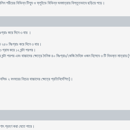
িসিলিন শরীরের বিভিন্ন টিস্যু ও ফ্লুইডে বিভিন্ন ঘনমাত্রায় বিস্তৃতভাবে ছড়িয়ে পড়ে।
িঃগ্রাঃ করে দিনে ৩ বার ।
চ্চ ২৫০ মিঃগ্রাঃ করে দিনে ৩ বার।
ে ৩ গ্রাম করে ১২ ঘন্টা পরপর।
 ঘন্টা পরপর এবং বাচ্চাদের ক্ষেত্রে দৈনিক ৪০ মিঃগ্রাঃ/কেজি দৈহিক ওজন হিসেবে ৩ টি বিভক্ত মাত্রায় (সর
িড ২ বৎসরের নিচের বাচ্চাদের ক্ষেত্রে প্রতিনির্দেশিত)।
ষণাৎ গ্রহণ করা যেতে পারে।