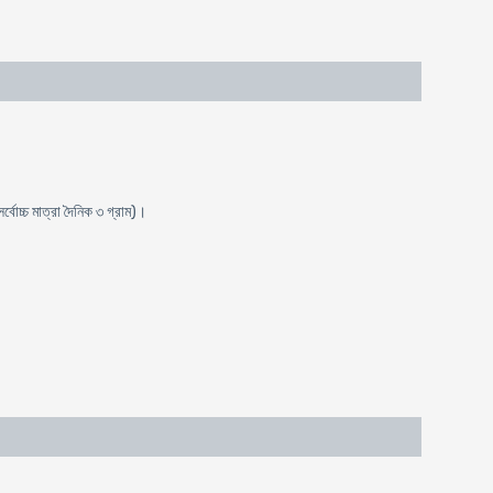
্বোচ্চ মাত্রা দৈনিক ৩ গ্রাম)।