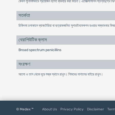
কেবল সুনির্দিষ্টভাবে প্রয়োজন হলেই ব্যবহার করা উচিত। এমোক্সিসিলিন স্তন্যদুগ্ধে নি
সতর্কতা
চিকিৎসা চলাকালে ব্যাকটেরিয়া বা ছত্রাকজনিত সুপারইনফেকশন হওয়ার সম্ভাবনার বিষ
থেরাপিউটিক ক্লাস
Broad spectrum penicillins
সংরক্ষণ
আলো ও তাপ থেকে দূরে শুষ্ক স্থানে রাখুন। শিশুদের নাগালের বাইরে রাখুন।
© Medex ™
About Us
Privacy Policy
Disclaimer
Term