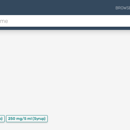
BROWS
p)
250 mg/5 ml
(Syrup)