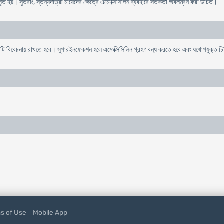
ঃসৃত হয়। সুতরাং, স্তন্যদাত্রী মায়েদের ক্ষেত্রে এমোক্সিসিলিন ব্যবহারে সতর্কতা অবলম্বন করা উচিত।
য়টি বিবেচনায় রাখতে হবে। সুপারইনফেকশন হলে এমোক্সিসিলিন গ্রহণ বন্ধ করতে হবে এবং যথোপযুক্ত চ
s of Use
Mobile App