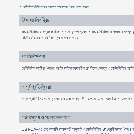
* রেজিস্টার্ড চিকিৎসকের পরামর্শ মোতাবেক ঔষধ সেবন করুন
'
ঔষধের মিথষ্ক্রিয়া
এমোক্সিসিলিন ও প্রোবেনেসিডের সাথে যুগপৎ ব্যবহারে এমোক্সিসিলিনের প্লাজমা ঘনত্ব ব
জাতীয় ঔষধের কার্যকারিতা হ্রাস করতে পারে।
প্রতিনির্দেশনা
পেনিসিলিন জাতীয় ঔষধের প্রতি অতিসংবেদনশীল রোগীদের ক্ষেত্রে এমোক্সিসিলিন প্রতি
পার্শ্ব প্রতিক্রিয়া
পার্শ্ব প্রতিক্রিয়াগুলো মৃদুমাত্রার এবং ক্ষণস্থায়ী। এগুলো হলো-ডায়রিয়া, বদহজম এ
গর্ভাবস্থায় ও স্তন্যদানকালে
US FDA-এর প্রেগন্যান্সি ক্যাটাগরী অনুযায়ী এমোক্সিসিলিন 'B' শ্রেণীভূক্ত ঔষধ। তাছাড়া