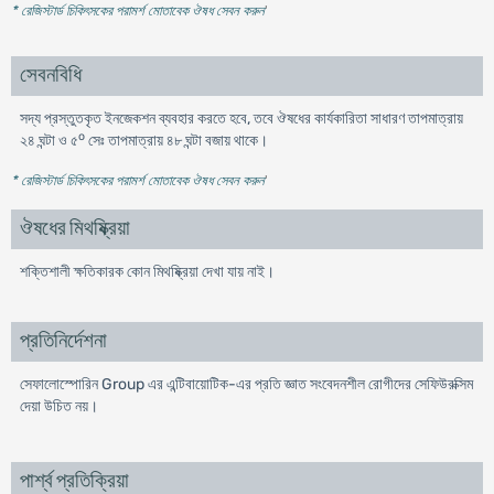
* রেজিস্টার্ড চিকিৎসকের পরামর্শ মোতাবেক ঔষধ সেবন করুন
'
সেবনবিধি
সদ্য প্রস্তুতকৃত ইনজেকশন ব্যবহার করতে হবে, তবে ঔষধের কার্যকারিতা সাধারণ তাপমাত্রায়
o
২৪ ঘন্টা ও ৫
সেঃ তাপমাত্রায় ৪৮ ঘন্টা বজায় থাকে।
* রেজিস্টার্ড চিকিৎসকের পরামর্শ মোতাবেক ঔষধ সেবন করুন
'
ঔষধের মিথষ্ক্রিয়া
শক্তিশালী ক্ষতিকারক কোন মিথষ্ক্রিয়া দেখা যায় নাই।
প্রতিনির্দেশনা
সেফালোস্পোরিন Group এর এন্টিবায়োটিক-এর প্রতি জ্ঞাত সংবেদনশীল রোগীদের সেফিউরক্সিম
দেয়া উচিত নয়।
পার্শ্ব প্রতিক্রিয়া