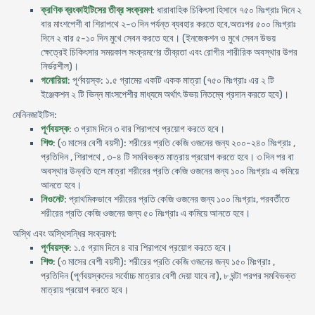
ক্রণিক ব্রংকাইটিসের তীব্র সংক্রমণ
: ধারাবাহিক চিকিৎসা হিসাবে ৭৫০ মিঃগ্রাঃ দিনে ২
বার মাংশপেশী বা শিরাপথে ২-৩ দিন পর্যন্ত ব্যবহার করতে হবে,অতঃপর ৫০০ মিঃগ্রাঃ
দিনে ২ বার ৫-১০ দিন মুখে সেবন করতে হবে। (ইনজেকশন ও মুখে সেবন উভয়
ক্ষেত্রেই চিকিৎসার সময়কাল সংক্রমণের তীব্রতা এবং রোগীর শারীরিক অবস্থার উপর
নির্ভরশীল)।
গনোরিয়া
: পূর্ণবয়স্ক: ১.৫ গ্রামের একটি একক মাত্রা (৭৫০ মিঃগ্রাঃ এর ২ টি
ইঞ্জেকশন ২ টি ভিন্ন মাংসপেশীর মাধ্যমে অর্থাৎ উভয় নিতম্বে প্রদান করতে হবে)।
মেনিনজাইটিস:
পূর্ণবয়স্ক
: ৩ গ্রাম দিনে ৩ বার শিরাপথে প্রয়োগ করতে হবে।
শিশু
: (৩ মাসের বেশী বয়সী): শরীরের প্রতি কেজি ওজনের জন্য ২০০-২৪০ মিঃগ্রাঃ ,
প্রতিদিন , শিরাপথে , ৩-৪ টি সমবিভক্ত মাত্রায় প্রয়োগ করতে হবে। ৩ দিন পর বা
অবস্থার উন্নতি হলে মাত্রা শরীরের প্রতি কেজি ওজনের জন্য ১০০ মিঃগ্রাঃ এ কমিয়ে
আনতে হবে।
নিওনেট
: প্রাথমিকভাবে শরীরের প্রতি কেজি ওজনের জন্য ১০০ মিঃগ্রাঃ, পরবর্তীতে
শরীরের প্রতি কেজি ওজনের জন্য ৫০ মিঃগ্রাঃ এ কমিয়ে আনতে হবে।
অস্থি এবং অস্থিসন্ধির সংক্রমণ:
পূর্ণবয়স্ক
: ১.৫ গ্রাম দিনে ৪ বার শিরাপথে প্রয়োগ করতে হবে।
শিশু
: (৩ মাসের বেশী বয়সী): শরীরের প্রতি কেজি ওজনের জন্য ১৫০ মিঃগ্রাঃ ,
প্রতিদিন (পূর্ণবয়স্কদের সর্বোচ্চ মাত্রার বেশী দেয়া যাবে না), ৮ ঘন্টা পরপর সমবিভক্ত
মাত্রায় প্রয়োগ করতে হবে।