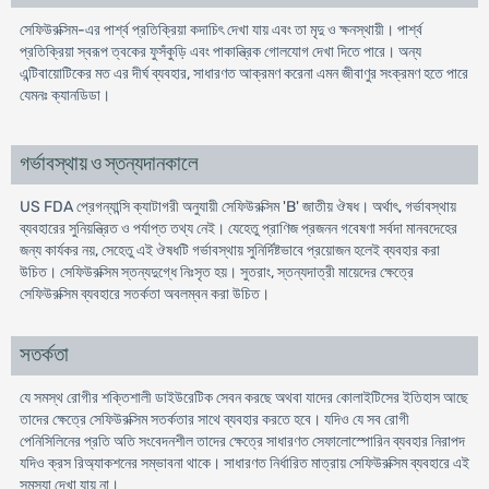
সেফিউরক্সিম-এর পার্শ্ব প্রতিক্রিয়া কদাচিৎ দেখা যায় এবং তা মৃদু ও ক্ষনস্থায়ী। পার্শ্ব
প্রতিক্রিয়া স্বরূপ ত্বকের ফুসঁকুড়ি এবং পাকান্ত্রিক গোলযোগ দেখা দিতে পারে। অন্য
এন্টিবায়োটিকের মত এর দীর্ঘ ব্যবহার, সাধারণত আক্রমণ করেনা এমন জীবাণুর সংক্রমণ হতে পারে
যেমনঃ ক্যানডিডা।
গর্ভাবস্থায় ও স্তন্যদানকালে
US FDA প্রেগন্যান্সি ক্যাটাগরী অনুযায়ী সেফিউরক্সিম 'B' জাতীয় ঔষধ। অর্থাৎ, গর্ভাবস্থায়
ব্যবহারের সুনিয়ন্ত্রিত ও পর্যাপ্ত তথ্য নেই। যেহেতু প্রাণিজ প্রজনন গবেষণা সর্বদা মানবদেহের
জন্য কার্যকর নয়, সেহেতু এই ঔষধটি গর্ভাবস্থায় সুনির্দিষ্টভাবে প্রয়োজন হলেই ব্যবহার করা
উচিত। সেফিউরক্সিম স্তন্যদুগ্ধে নিঃসৃত হয়। সুতরাং, স্তন্যদাত্রী মায়েদের ক্ষেত্রে
সেফিউরক্সিম ব্যবহারে সতর্কতা অবলম্বন করা উচিত।
সতর্কতা
যে সমস্থ রোগীর শক্তিশালী ডাইউরেটিক সেবন করছে অথবা যাদের কোলাইটিসের ইতিহাস আছে
তাদের ক্ষেত্রে সেফিউরক্সিম সতর্কতার সাথে ব্যবহার করতে হবে। যদিও যে সব রোগী
পেনিসিলিনের প্রতি অতি সংবেদনশীল তাদের ক্ষেত্রে সাধারণত সেফালোস্পোরিন ব্যবহার নিরাপদ
যদিও ক্রস রিঅ্যাকশনের সম্ভাবনা থাকে। সাধারণত নির্ধারিত মাত্রায় সেফিউরক্সিম ব্যবহারে এই
সমস্যা দেখা যায় না।