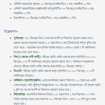
একিউট মধ্যকর্ণের প্রদাহ: ৩০ মিঃগ্রাঃ/কেজি/দিনে ২ বার, সময়সীমা ১০ দিন
একিউট ব্যাকটেরিয়াল ম্যাক্সিলারী সাইনুসাইটিস: ৩০ মিঃগ্রাঃ/কেজি/দিনে ২ বার,
সময়সীমা ১০ দিন
ইমপেটিগো: ৩০ মিঃগ্রাঃ/কেজি/দিনে ২ বার, সময়সীমা ১০ দিন
ইঞ্জেকশন-
পূর্ণবয়স্ক
: ৭৫০ মিঃগ্রাঃ দিনে ৩ বার মাংশপেশী বা শিরাপথে প্রয়োগ করতে হবে।
গুরুতর ধরনের সংক্রমণে মাত্রা ১.৫ গ্রাম দিনে ৩ বার (শিরাপথে) পর্যন্ত বৃদ্ধি করা
যেতে পারে। প্রয়োজন হলে দৈনিক সর্বোচ্চ মাত্রা ৩ থেকে ৬ গ্রাম ৪ টি সমবিভক্ত
মাত্রায় দেয়া যেতে পারে।
শিশু (৩ মাসের বেশী বয়সী)
: শরীরের প্রতি কেজি ওজনের জন্য প্রতিদিন ৩০-১০০
মিঃগ্রাঃ, ৩-৪ টি সমবিভক্ত মাত্রায় প্রয়োগ করতে হবে। অধিকাংশ সংক্রমণের
ক্ষেত্রে শরীরের প্রতি কেজি ওজনের জন্য দৈনিক ৬০ মিঃগ্রাঃ পর্যাপ্ত।
নিওনেট
: শরীরের প্রতি কেজি ওজনের জন্য প্রতিদিন ৩০-১০০ মিঃগ্রাঃ, ২-৩ টি
সমবিভক্ত মাত্রায়।
সার্জিকাল প্রোফাইল্যাক্সিস
: এ্যানেসথেসিয়ার শুরুতে শিরাপথে ১.৫ গ্রাম এর একটি
একক মাত্রা; অতি ঝুঁকিপূর্ণ অস্ত্রোপচারে ৭৫০ মিঃগ্রাঃ ইনজেকশনের ৩ টি মাত্রা প্রতি
৮ ঘন্টা পর পর মাংশপেশী বা শিরাপথে প্রয়োগ করতে হবে।
নিউমোনিয়া
: ধারাবাহিক চিকিৎসা হিসাবে ১.৫ গ্রাম দিনে ২ বার শিরাপথে ২-৩ দিন
পর্যন্ত ব্যবহার করতে হবে,অতঃপর ৫০০ মিঃগ্রাঃ দিনে ২ বার ৭-১০ দিন মুখে সেবন
করতে হবে।