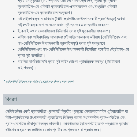
প্যারাইনফ্লুয়েঞ্জি (বিটা-ল্যাকটামেজ নেগেটিভ স্ট্রেইনস) দ্বারা সৃষ্ট ক্রণিক
ব্রংকাইটিস-এর একিউট ব্যাকটেরিয়াল এক্সাসারবেশন এবং মাধ্যমিক একিউট
ব্রংকাইটিস-এর ব্যাকটেরিয়াল সংক্রমণ।
স্টেফাইলোকক্কাস অরিয়াস (বিটা-ল্যাকটামেজ উৎপাদনকারী প্রজাতিসমূহ) অথবা
স্ট্রেপটোকক্কাস পায়োজেনস দ্বারা সৃষ্ট ত্বকের এবং ত্বকীয় সংক্রমণ।
ই.কলাই অথবা ক্লেবসিয়েলা নিউমোনি দ্বারা সৃষ্ট মূত্রনালীর সংক্রমণ।
অস্থি এবং অস্থিসন্ধির সংক্রমনঃ স্টেফাইলোকক্কাস অরিয়াস (পেনিসিলিনেজ এবং
নন-পেনিসিলিনেজ উৎপাদনকারী প্রজাতিসমূহ) দ্বারা সৃষ্ট সংক্রমণে
পেনিসিলিনেজ এবং নন-পেনিসিলিনেজ উৎপাদনকারী নিসেরিয়া গনোরিয়া স্ট্রেইনস্-এর
দ্বারা সৃষ্ট গনোরিয়া।
বরেলিয়া বার্গডোরফেরি দ্বারা সৃষ্ট লাইম রোগের প্রারম্ভিক অবস্থা (ইরাইথেমা
মাইগ্রেনস)।
* রেজিস্টার্ড চিকিৎসকের পরামর্শ মোতাবেক ঔষধ সেবন করুন
'
বিবরণ
সেফিউরক্সিম একটি ব্যাকটেরিয়া ধ্বংসকারী দ্বিতীয় প্রজন্মের সেফালোস্পোরিন এন্টিবায়োটিক যা
বিটা-ল্যাকটামেজ উৎপাদনকারী প্রজাতিসহ বিভিন্ন ধরনের সংবেদনশীল গ্রাম-পজিটিভ এবং
গ্রাম-নেগেটিভ জীবাণুর বিরুদ্ধে কার্যকরী। সেফিউরক্সিম ট্রান্সপেপটাইডেশন পদ্ধতিকে ব্যাঘাত
ঘটানোর মাধ্যমে ব্যাকটেরিয়ার কোষ প্রাচীর সংশ্লেষনে বাধা প্রদান করে।