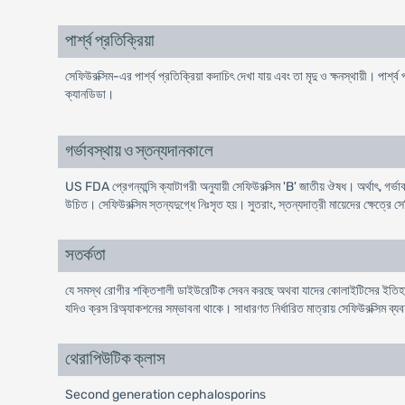
পার্শ্ব প্রতিক্রিয়া
সেফিউরক্সিম-এর পার্শ্ব প্রতিক্রিয়া কদাচিৎ দেখা যায় এবং তা মৃদু ও ক্ষনস্থায়ী। পার্
ক্যানডিডা।
গর্ভাবস্থায় ও স্তন্যদানকালে
US FDA প্রেগন্যান্সি ক্যাটাগরী অনুযায়ী সেফিউরক্সিম 'B' জাতীয় ঔষধ। অর্থাৎ, গর্ভাবস্
উচিত। সেফিউরক্সিম স্তন্যদুগ্ধে নিঃসৃত হয়। সুতরাং, স্তন্যদাত্রী মায়েদের ক্ষেত্রে
সতর্কতা
যে সমস্থ রোগীর শক্তিশালী ডাইউরেটিক সেবন করছে অথবা যাদের কোলাইটিসের ইতিহাস আ
যদিও ক্রস রিঅ্যাকশনের সম্ভাবনা থাকে। সাধারণত নির্ধারিত মাত্রায় সেফিউরক্সিম ব্য
থেরাপিউটিক ক্লাস
Second generation cephalosporins