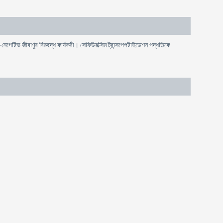
েগেটিভ জীবাণুর বিরুদ্ধে কার্যকরী। সেফিউরক্সিম ট্রান্সপেপটাইডেশন পদ্ধতিকে