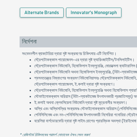
Alternate Brands
Innovator's Monograph
নির্দেশনা
সংবেদনশীল ব্যাকটেরিয়া দ্বারা সৃষ্ট সংক্রমণের চিকিৎসায় এটি নির্দেশিত।
স্ট্রেপটোকক্কাস পায়োজেনস-এর দ্বারা সৃষ্ট ফ্যারিংজাইটিস/টনসিলাইটিস।
স্ট্রেপটোকক্কাস নিউমোনি, হিমোফিলাস ইনফ্লুয়েঞ্জি, মোরাক্সেলা ক্যাটারাল
স্ট্রেপটোকক্কাস নিউমোনি অথবা হিমোফিলাস ইনফ্লুয়েঞ্জি, (বিটা-ল্যাকটামেজ 
শ্বসনতন্ত্রের নিম্নাংশের সংক্রমণ নিউমোনিয়াসহঃ স্ট্রেপটোকক্কাস নিউমোন
স্ট্রেপটোকক্কাস পায়োজেনস, ই.কলাই দ্বারা সৃষ্ট সংক্রমণে।
স্ট্রেপটোকক্কাস নিউমোনি, হিমোফিলাস ইনফ্লুয়েঞ্জি অথবা হিমোফিলাস প্যারা
স্টেফাইলোকক্কাস অরিয়াস (বিটা-ল্যাকটামেজ উৎপাদনকারী প্রজাতিসমূহ) অথব
ই.কলাই অথবা ক্লেবসিয়েলা নিউমোনি দ্বারা সৃষ্ট মূত্রনালীর সংক্রমণ।
অস্থি এবং অস্থিসন্ধির সংক্রমনঃ স্টেফাইলোকক্কাস অরিয়াস (পেনিসিলিনেজ এ
পেনিসিলিনেজ এবং নন-পেনিসিলিনেজ উৎপাদনকারী নিসেরিয়া গনোরিয়া স্ট্রেইনস্
বরেলিয়া বার্গডোরফেরি দ্বারা সৃষ্ট লাইম রোগের প্রারম্ভিক অবস্থা (ইরাইথেম
* রেজিস্টার্ড চিকিৎসকের পরামর্শ মোতাবেক ঔষধ সেবন করুন
'