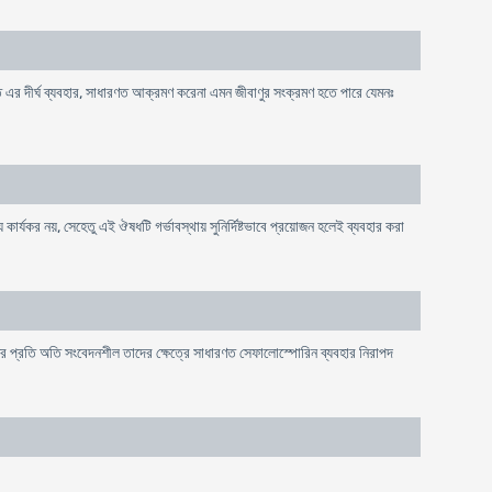
র মত এর দীর্ঘ ব্যবহার, সাধারণত আক্রমণ করেনা এমন জীবাণুর সংক্রমণ হতে পারে যেমনঃ
 কার্যকর নয়, সেহেতু এই ঔষধটি গর্ভাবস্থায় সুনির্দিষ্টভাবে প্রয়োজন হলেই ব্যবহার করা
 প্রতি অতি সংবেদনশীল তাদের ক্ষেত্রে সাধারণত সেফালোস্পোরিন ব্যবহার নিরাপদ