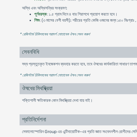
অস্থি এবং অস্থিসন্ধির সংক্রমণ:
পূর্ণবয়স্ক
: ১.৫ গ্রাম দিনে ৪ বার শিরাপথে প্রয়োগ করতে হবে।
শিশু
: (৩ মাসের বেশী বয়সী): শরীরের প্রতি কেজি ওজনের জন্য ১৫০ মিঃগ্রাঃ , প
* রেজিস্টার্ড চিকিৎসকের পরামর্শ মোতাবেক ঔষধ সেবন করুন
'
সেবনবিধি
সদ্য প্রস্তুতকৃত ইনজেকশন ব্যবহার করতে হবে, তবে ঔষধের কার্যকারিতা সাধারণ তাপমাত
* রেজিস্টার্ড চিকিৎসকের পরামর্শ মোতাবেক ঔষধ সেবন করুন
'
ঔষধের মিথষ্ক্রিয়া
শক্তিশালী ক্ষতিকারক কোন মিথষ্ক্রিয়া দেখা যায় নাই।
প্রতিনির্দেশনা
সেফালোস্পোরিন Group এর এন্টিবায়োটিক-এর প্রতি জ্ঞাত সংবেদনশীল রোগীদের সেফ