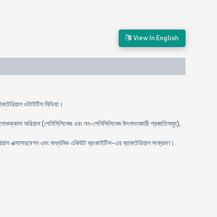
View In English
ব্যাকটেরিয়াল ওটাইটিস মিডিয়া।
টেফাইলোকক্কাস অরিয়াস (পেনিসিলিনেজ এবং নন-পেনিসিলিনেজ উৎপাদনকারী প্রজাতিসমূহ),
টেরিয়াল এক্সাসারবেশন এবং মাধ্যমিক একিউট ব্রংকাইটিস-এর ব্যাকটেরিয়াল সংক্রমণ।