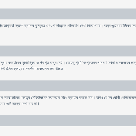
শ্ব প্রতিক্রিয়া স্বরূপ ত্বকের ফুসঁকুড়ি এবং পাকান্ত্রিক গোলযোগ দেখা দিতে পারে। অন্য এন্টিবায়োটিকে
থায় ব্যবহারের সুনিয়ন্ত্রিত ও পর্যাপ্ত তথ্য নেই। যেহেতু প্রাণিজ প্রজনন গবেষণা সর্বদা মানবদেহের জন্য
 সেফিউরক্সিম ব্যবহারে সতর্কতা অবলম্বন করা উচিত।
ছে তাদের ক্ষেত্রে সেফিউরক্সিম সতর্কতার সাথে ব্যবহার করতে হবে। যদিও যে সব রোগী পেনিসিলিনের
বহারে এই সমস্যা দেখা যায় না।