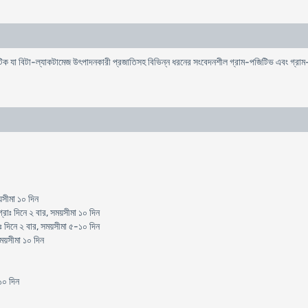
য়োটিক যা বিটা-ল্যাকটামেজ উৎপাদনকারী প্রজাতিসহ বিভিন্ন ধরনের সংবেদনশীল গ্রাম-পজিটিভ এবং গ্রাম-ন
য়সীমা ১০ দিন
রাঃ দিনে ২ বার, সময়সীমা ১০ দিন
 দিনে ২ বার, সময়সীমা ৫-১০ দিন
ময়সীমা ১০ দিন
১০ দিন