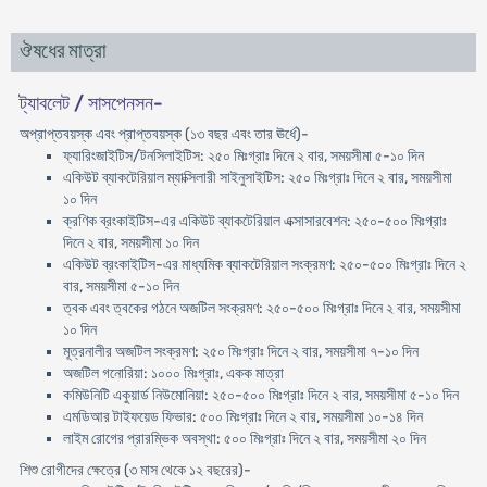
ঔষধের মাত্রা
ট্যাবলেট / সাসপেনসন-
অপ্রাপ্তবয়স্ক এবং প্রাপ্তবয়স্ক (১৩ বছর এবং তার ঊর্ধে)-
ফ্যারিংজাইটিস/টনসিলাইটিস: ২৫০ মিঃগ্রাঃ দিনে ২ বার, সময়সীমা ৫-১০ দিন
একিউট ব্যাকটেরিয়াল ম্যাক্সিলারী সাইনুসাইটিস: ২৫০ মিঃগ্রাঃ দিনে ২ বার, সময়সীমা
১০ দিন
ক্রণিক ব্রংকাইটিস-এর একিউট ব্যাকটেরিয়াল এক্সাসারবেশন: ২৫০-৫০০ মিঃগ্রাঃ
দিনে ২ বার, সময়সীমা ১০ দিন
একিউট ব্রংকাইটিস-এর মাধ্যমিক ব্যাকটেরিয়াল সংক্রমণ: ২৫০-৫০০ মিঃগ্রাঃ দিনে ২
বার, সময়সীমা ৫-১০ দিন
ত্বক এবং ত্বকের গঠনে অজটিল সংক্রমণ: ২৫০-৫০০ মিঃগ্রাঃ দিনে ২ বার, সময়সীমা
১০ দিন
মূত্রনালীর অজটিল সংক্রমণ: ২৫০ মিঃগ্রাঃ দিনে ২ বার, সময়সীমা ৭-১০ দিন
অজটিল গনোরিয়া: ১০০০ মিঃগ্রাঃ, একক মাত্রা
কমিউনিটি একুয়ার্ড নিউমোনিয়া: ২৫০-৫০০ মিঃগ্রাঃ দিনে ২ বার, সময়সীমা ৫-১০ দিন
এমডিআর টাইফয়েড ফিভার: ৫০০ মিঃগ্রাঃ দিনে ২ বার, সময়সীমা ১০-১৪ দিন
লাইম রোগের প্রারম্ভিক অবস্থা: ৫০০ মিঃগ্রাঃ দিনে ২ বার, সময়সীমা ২০ দিন
শিশু রোগীদের ক্ষেত্রে (৩ মাস থেকে ১২ বছরের)-