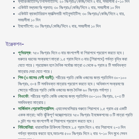
ফ্যারিংজাইটিস/টনসিলাইটিস: ২০ মিঃগ্রাঃ/কেজি/দিনে ২ বার, সময়সীমা ৫-১০ দিন
একিউট মধ্যকর্ণের প্রদাহ: ৩০ মিঃগ্রাঃ/কেজি/দিনে ২ বার, সময়সীমা ১০ দিন
একিউট ব্যাকটেরিয়াল ম্যাক্সিলারী সাইনুসাইটিস: ৩০ মিঃগ্রাঃ/কেজি/দিনে ২ বার,
সময়সীমা ১০ দিন
ইমপেটিগো: ৩০ মিঃগ্রাঃ/কেজি/দিনে ২ বার, সময়সীমা ১০ দিন
ইঞ্জেকশন-
পূর্ণবয়স্ক
: ৭৫০ মিঃগ্রাঃ দিনে ৩ বার মাংশপেশী বা শিরাপথে প্রয়োগ করতে হবে।
গুরুতর ধরনের সংক্রমণে মাত্রা ১.৫ গ্রাম দিনে ৩ বার (শিরাপথে) পর্যন্ত বৃদ্ধি করা
যেতে পারে। প্রয়োজন হলে দৈনিক সর্বোচ্চ মাত্রা ৩ থেকে ৬ গ্রাম ৪ টি সমবিভক্ত
মাত্রায় দেয়া যেতে পারে।
শিশু (৩ মাসের বেশী বয়সী)
: শরীরের প্রতি কেজি ওজনের জন্য প্রতিদিন ৩০-১০০
মিঃগ্রাঃ, ৩-৪ টি সমবিভক্ত মাত্রায় প্রয়োগ করতে হবে। অধিকাংশ সংক্রমণের
ক্ষেত্রে শরীরের প্রতি কেজি ওজনের জন্য দৈনিক ৬০ মিঃগ্রাঃ পর্যাপ্ত।
নিওনেট
: শরীরের প্রতি কেজি ওজনের জন্য প্রতিদিন ৩০-১০০ মিঃগ্রাঃ, ২-৩ টি
সমবিভক্ত মাত্রায়।
সার্জিকাল প্রোফাইল্যাক্সিস
: এ্যানেসথেসিয়ার শুরুতে শিরাপথে ১.৫ গ্রাম এর একটি
একক মাত্রা; অতি ঝুঁকিপূর্ণ অস্ত্রোপচারে ৭৫০ মিঃগ্রাঃ ইনজেকশনের ৩ টি মাত্রা প্রতি
৮ ঘন্টা পর পর মাংশপেশী বা শিরাপথে প্রয়োগ করতে হবে।
নিউমোনিয়া
: ধারাবাহিক চিকিৎসা হিসাবে ১.৫ গ্রাম দিনে ২ বার শিরাপথে ২-৩ দিন
পর্যন্ত ব্যবহার করতে হবে,অতঃপর ৫০০ মিঃগ্রাঃ দিনে ২ বার ৭-১০ দিন মুখে সেবন