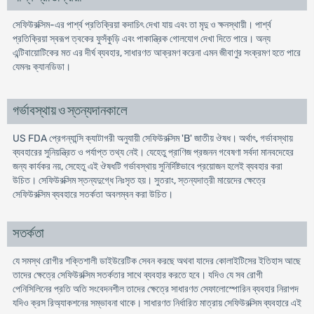
সেফিউরক্সিম-এর পার্শ্ব প্রতিক্রিয়া কদাচিৎ দেখা যায় এবং তা মৃদু ও ক্ষনস্থায়ী। পার্শ্ব
প্রতিক্রিয়া স্বরূপ ত্বকের ফুসঁকুড়ি এবং পাকান্ত্রিক গোলযোগ দেখা দিতে পারে। অন্য
এন্টিবায়োটিকের মত এর দীর্ঘ ব্যবহার, সাধারণত আক্রমণ করেনা এমন জীবাণুর সংক্রমণ হতে পারে
যেমনঃ ক্যানডিডা।
গর্ভাবস্থায় ও স্তন্যদানকালে
US FDA প্রেগন্যান্সি ক্যাটাগরী অনুযায়ী সেফিউরক্সিম 'B' জাতীয় ঔষধ। অর্থাৎ, গর্ভাবস্থায়
ব্যবহারের সুনিয়ন্ত্রিত ও পর্যাপ্ত তথ্য নেই। যেহেতু প্রাণিজ প্রজনন গবেষণা সর্বদা মানবদেহের
জন্য কার্যকর নয়, সেহেতু এই ঔষধটি গর্ভাবস্থায় সুনির্দিষ্টভাবে প্রয়োজন হলেই ব্যবহার করা
উচিত। সেফিউরক্সিম স্তন্যদুগ্ধে নিঃসৃত হয়। সুতরাং, স্তন্যদাত্রী মায়েদের ক্ষেত্রে
সেফিউরক্সিম ব্যবহারে সতর্কতা অবলম্বন করা উচিত।
সতর্কতা
যে সমস্থ রোগীর শক্তিশালী ডাইউরেটিক সেবন করছে অথবা যাদের কোলাইটিসের ইতিহাস আছে
তাদের ক্ষেত্রে সেফিউরক্সিম সতর্কতার সাথে ব্যবহার করতে হবে। যদিও যে সব রোগী
পেনিসিলিনের প্রতি অতি সংবেদনশীল তাদের ক্ষেত্রে সাধারণত সেফালোস্পোরিন ব্যবহার নিরাপদ
যদিও ক্রস রিঅ্যাকশনের সম্ভাবনা থাকে। সাধারণত নির্ধারিত মাত্রায় সেফিউরক্সিম ব্যবহারে এই