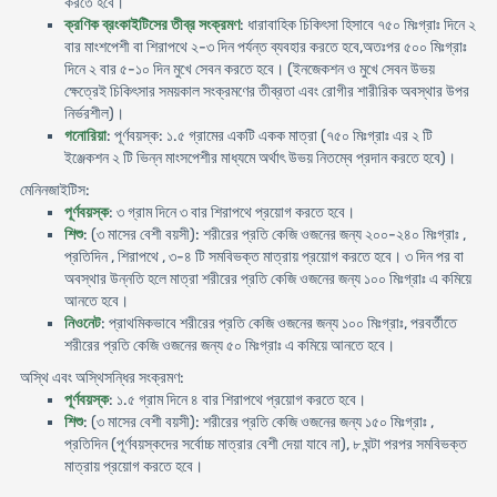
করতে হবে।
ক্রণিক ব্রংকাইটিসের তীব্র সংক্রমণ
: ধারাবাহিক চিকিৎসা হিসাবে ৭৫০ মিঃগ্রাঃ দিনে ২
বার মাংশপেশী বা শিরাপথে ২-৩ দিন পর্যন্ত ব্যবহার করতে হবে,অতঃপর ৫০০ মিঃগ্রাঃ
দিনে ২ বার ৫-১০ দিন মুখে সেবন করতে হবে। (ইনজেকশন ও মুখে সেবন উভয়
ক্ষেত্রেই চিকিৎসার সময়কাল সংক্রমণের তীব্রতা এবং রোগীর শারীরিক অবস্থার উপর
নির্ভরশীল)।
গনোরিয়া
: পূর্ণবয়স্ক: ১.৫ গ্রামের একটি একক মাত্রা (৭৫০ মিঃগ্রাঃ এর ২ টি
ইঞ্জেকশন ২ টি ভিন্ন মাংসপেশীর মাধ্যমে অর্থাৎ উভয় নিতম্বে প্রদান করতে হবে)।
মেনিনজাইটিস:
পূর্ণবয়স্ক
: ৩ গ্রাম দিনে ৩ বার শিরাপথে প্রয়োগ করতে হবে।
শিশু
: (৩ মাসের বেশী বয়সী): শরীরের প্রতি কেজি ওজনের জন্য ২০০-২৪০ মিঃগ্রাঃ ,
প্রতিদিন , শিরাপথে , ৩-৪ টি সমবিভক্ত মাত্রায় প্রয়োগ করতে হবে। ৩ দিন পর বা
অবস্থার উন্নতি হলে মাত্রা শরীরের প্রতি কেজি ওজনের জন্য ১০০ মিঃগ্রাঃ এ কমিয়ে
আনতে হবে।
নিওনেট
: প্রাথমিকভাবে শরীরের প্রতি কেজি ওজনের জন্য ১০০ মিঃগ্রাঃ, পরবর্তীতে
শরীরের প্রতি কেজি ওজনের জন্য ৫০ মিঃগ্রাঃ এ কমিয়ে আনতে হবে।
অস্থি এবং অস্থিসন্ধির সংক্রমণ:
পূর্ণবয়স্ক
: ১.৫ গ্রাম দিনে ৪ বার শিরাপথে প্রয়োগ করতে হবে।
শিশু
: (৩ মাসের বেশী বয়সী): শরীরের প্রতি কেজি ওজনের জন্য ১৫০ মিঃগ্রাঃ ,
প্রতিদিন (পূর্ণবয়স্কদের সর্বোচ্চ মাত্রার বেশী দেয়া যাবে না), ৮ ঘন্টা পরপর সমবিভক্ত
মাত্রায় প্রয়োগ করতে হবে।