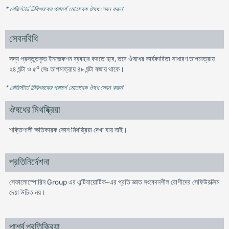
* রেজিস্টার্ড চিকিৎসকের পরামর্শ মোতাবেক ঔষধ সেবন করুন
'
সেবনবিধি
সদ্য প্রস্তুতকৃত ইনজেকশন ব্যবহার করতে হবে, তবে ঔষধের কার্যকারিতা সাধারণ তাপমাত্রায়
o
২৪ ঘন্টা ও ৫
সেঃ তাপমাত্রায় ৪৮ ঘন্টা বজায় থাকে।
* রেজিস্টার্ড চিকিৎসকের পরামর্শ মোতাবেক ঔষধ সেবন করুন
'
ঔষধের মিথষ্ক্রিয়া
শক্তিশালী ক্ষতিকারক কোন মিথষ্ক্রিয়া দেখা যায় নাই।
প্রতিনির্দেশনা
সেফালোস্পোরিন Group এর এন্টিবায়োটিক-এর প্রতি জ্ঞাত সংবেদনশীল রোগীদের সেফিউরক্সিম
দেয়া উচিত নয়।
পার্শ্ব প্রতিক্রিয়া