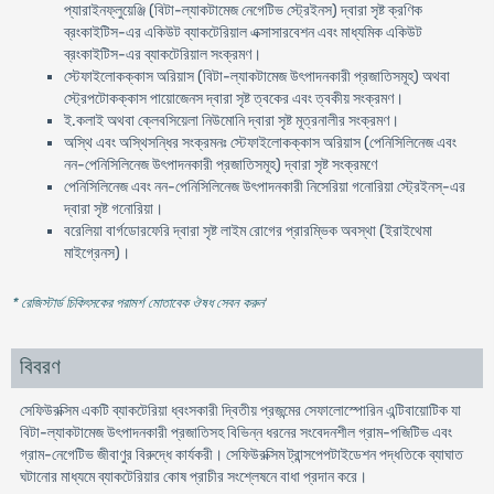
প্যারাইনফ্লুয়েঞ্জি (বিটা-ল্যাকটামেজ নেগেটিভ স্ট্রেইনস) দ্বারা সৃষ্ট ক্রণিক
ব্রংকাইটিস-এর একিউট ব্যাকটেরিয়াল এক্সাসারবেশন এবং মাধ্যমিক একিউট
ব্রংকাইটিস-এর ব্যাকটেরিয়াল সংক্রমণ।
স্টেফাইলোকক্কাস অরিয়াস (বিটা-ল্যাকটামেজ উৎপাদনকারী প্রজাতিসমূহ) অথবা
স্ট্রেপটোকক্কাস পায়োজেনস দ্বারা সৃষ্ট ত্বকের এবং ত্বকীয় সংক্রমণ।
ই.কলাই অথবা ক্লেবসিয়েলা নিউমোনি দ্বারা সৃষ্ট মূত্রনালীর সংক্রমণ।
অস্থি এবং অস্থিসন্ধির সংক্রমনঃ স্টেফাইলোকক্কাস অরিয়াস (পেনিসিলিনেজ এবং
নন-পেনিসিলিনেজ উৎপাদনকারী প্রজাতিসমূহ) দ্বারা সৃষ্ট সংক্রমণে
পেনিসিলিনেজ এবং নন-পেনিসিলিনেজ উৎপাদনকারী নিসেরিয়া গনোরিয়া স্ট্রেইনস্-এর
দ্বারা সৃষ্ট গনোরিয়া।
বরেলিয়া বার্গডোরফেরি দ্বারা সৃষ্ট লাইম রোগের প্রারম্ভিক অবস্থা (ইরাইথেমা
মাইগ্রেনস)।
* রেজিস্টার্ড চিকিৎসকের পরামর্শ মোতাবেক ঔষধ সেবন করুন
'
বিবরণ
সেফিউরক্সিম একটি ব্যাকটেরিয়া ধ্বংসকারী দ্বিতীয় প্রজন্মের সেফালোস্পোরিন এন্টিবায়োটিক যা
বিটা-ল্যাকটামেজ উৎপাদনকারী প্রজাতিসহ বিভিন্ন ধরনের সংবেদনশীল গ্রাম-পজিটিভ এবং
গ্রাম-নেগেটিভ জীবাণুর বিরুদ্ধে কার্যকরী। সেফিউরক্সিম ট্রান্সপেপটাইডেশন পদ্ধতিকে ব্যাঘাত
ঘটানোর মাধ্যমে ব্যাকটেরিয়ার কোষ প্রাচীর সংশ্লেষনে বাধা প্রদান করে।