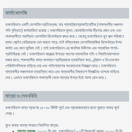
ফার্মাকোলজি
ডমপেরিডান একটি ডােপামিন প্রতিবদ্ধক, যার গ্যাসট্রোপ্রােকাইনােটিক (পাকস্থলীর সঞ্চালন
গতি বৃদ্ধিতে) কার্যকারিতা রয়েছে। ডমপেরিডান মূলত: কেমােরিসেপ্টর ট্রিগার জোন এবং এবং
পাকস্থলীতে অবস্থিত ডােপামিন রিসেপ্টরকে রুদ্ধ করে। যেহেতু ডমপেরিডান খুব অল্প পরিমাণে
ব্লাড ব্রেইন বেরিয়ারকে ভেদ করতে পারে, তাই মস্তিষ্কের ডােপামিনারজিক রিসেপ্টরের উপর
কার্যত এর কোন ভূমিকা নেই। তাই ডমপেরিডান এর মানসিক উদ্দীপক এবং স্নায়বিক পার্শ্ব-
প্রতিক্রিয়া নেই। ডমপেরিডান অন্ত্রের উপরের অংশের স্বাভাবিক গতি ও স্থিতিস্থাপকতা
বজায় রাখে, পাকস্থলীর খাদ্য অপসারণ প্রক্রিয়াকে ত্বরান্বিত করে, এন্ট্রাল ও ডিওডেনাল
পেরিস্টালসিসকে বাড়িয়ে দেয় এবং পাইলােরাসের সংকোচনকে নিয়ন্ত্রণ করে। ডমপেরিডান
খাদ্যনালীর সঞ্চালনকে ত্বরান্বিত করে এবং খাদ্যনালীর নিম্নাংশে স্ফিংক্টার-চাপকে বাড়িয়ে
দেয়। এভাবে ডমপেরিডান পাকস্থলী থেকে খাদ্যের উপরে উঠে আসা রােধ করে।
মাত্রা ও সেবনবিধি
ডমপেরিডান খাদ্য গ্রহণের ১৫-৩০ মিনিট পূর্বে এবং প্রয়োজনবােধে রাতে ঘুমাতে যাবার পূর্বে
সেব্য।
মুখে খাবার অনন্য সাধারণ নির্দেশিত মাত্রা:
প্রাপ্ত বয়স্ক
: ১০-২০ মি.গ্রা. ডমপেরিডন (১-২টি ট্যাবলেট অথবা ১০-২০ মি.লি.