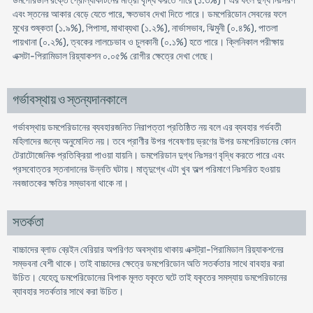
ডমপেরিডান রক্তে প্রােল্যাকটিনের মাত্রা বৃদ্ধি করতে পারে (১.৩%)। এর ফলে দুগ্ধ নিঃসরণ
এবং স্তনের আকার বেড়ে যেতে পারে, ক্ষতভাব দেখা দিতে পারে। ডমপেরিডােন সেবনের ফলে
মুখের শুষ্কতা (১.৯%), পিপাসা, মাথাব্যথা (১.২%), নার্ভাসভাব, ঝিমুনী (০.৪%), পাতলা
পায়খানা (০.২%), ত্বকের লালচেভাব ও চুলকানী (০.১%) হতে পারে। ক্লিনিকাল পরীক্ষায়
এক্সটা-পিরামিডাল রিয়্যাকশন ০.০৫% রােগীর ক্ষেত্রে দেখা গেছে।
গর্ভাবস্থায় ও স্তন্যদানকালে
গর্ভাবস্থায় ডমপেরিডানের ব্যবহারজনিত নিরাপত্তা প্রতিষ্ঠিত নয় বলে এর ব্যবহার গর্ভবতী
মহিলাদের জন্যে অনুমােদিত নয়। তবে প্রাণীর উপর গবেষণায় ভ্রণের উপর ডমপেরিডানের কোন
টেরাটোজেনিক প্রতিক্রিয়া পাওয়া যায়নি। ডমপেরিডান দুগ্ধ নিঃসরণ বৃদ্ধি করতে পারে এবং
প্রসবােত্তর স্তনাদানের উন্নতি ঘটায়। মাতৃদুগ্ধে এটা খুব অল্প পরিমাণে নিঃসরিত হওয়ায়
নবজাতকের ক্ষতির সম্ভাবনা থাকে না।
সতর্কতা
বাচ্চাদের ব্লাড ব্রেইন বেরিয়ার অপরিণত অবস্থায় থাকায় এক্সট্রা-পিরামিডাল রিয়্যাকশনের
সম্ভবনা বেশী থাকে। তাই বাচ্চাদের ক্ষেত্রে ডমপেরিডােন অতি সতর্কতার সাথে বাবহার করা
উচিত। যেহেতু ডমপেরিডোনের বিপাক মূলত যকৃতে ঘটে তাই যকৃতের সমস্যায় ডমপেরিডানের
ব্যাবহার সতর্কতার সাথে করা উচিত।