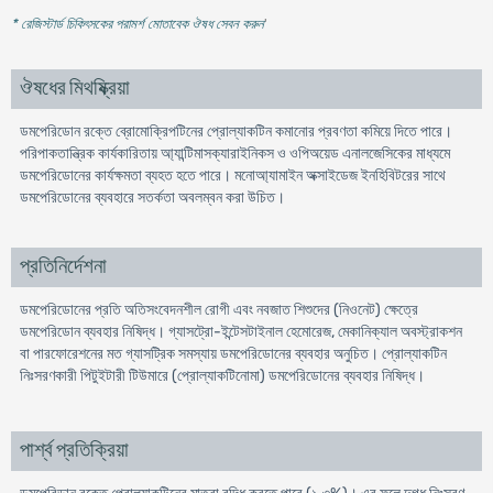
* রেজিস্টার্ড চিকিৎসকের পরামর্শ মোতাবেক ঔষধ সেবন করুন
'
ঔষধের মিথষ্ক্রিয়া
ডমপেরিডােন রক্তে ব্রোমােক্রিপটিনের প্রােল্যাকটিন কমানাের প্রবণতা কমিয়ে দিতে পারে।
পরিপাকতান্ত্রিক কার্যকারিতায় আ্যান্টিমাসক্যারাইনিকস ও ওপিঅয়েড এনালজেসিকের মাধ্যমে
ডমপেরিডােনের কার্যক্ষমতা ব্যহত হতে পারে। মনােআ্যামাইন অক্সাইডেজ ইনহিবিটরের সাথে
ডমপেরিডােনের ব্যবহারে সতর্কতা অবলম্বন করা উচিত।
প্রতিনির্দেশনা
ডমপেরিডােনের প্রতি অতিসংবেদনশীল রােগী এবং নবজাত শিশুদের (নিওনেট) ক্ষেত্রে
ডমপেরিডােন ব্যবহার নিষিদ্ধ। গ্যাসট্রো-ইন্টেসটাইনাল হেমােরেজ, মেকানিক্যাল অবস্ট্রাকশন
বা পারফোরেশনের মত গ্যাসট্রিক সমস্যায় ডমপেরিডোনের ব্যবহার অনুচিত। প্রােল্যাকটিন
নিঃসরণকারী পিটুইটারী টিউমারে (প্রোল্যাকটিনােমা) ডমপেরিডােনের ব্যবহার নিষিদ্ধ।
পার্শ্ব প্রতিক্রিয়া