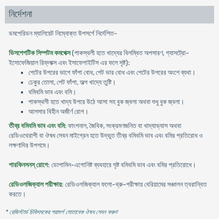
নির্দেশনা
ডমপেরিডন ম্যালিয়েট নিম্নোক্ত উপসর্গে নির্দেশিত-
ডিসপেপটিক সিম্পটম কমপেক্স
(পাকস্থলী হতে খাদ্যের বিলম্বিত অপসারণ, গ্যাসট্রো-
ইসােফেজিয়াল রিফ্লাক্স এবং ইসাফেগাইটিস এর ফলে সৃষ্ট):
পেটের উপরের ভাগে ফাঁপা বােধ, পেট ভার বােধ এবং পেটের উপরের অংশে ব্যথা।
ঢেকুর তােলা, পেট ফাঁপা, অল্প খাদ্যে তুষ্টি।
বমিবমি ভাব এবং বমি।
পাকস্থলী হতে খাদ্য উপরে উঠে আসা সহ বুক জ্বলা অথবা শুধু বুক জ্বলা।
আলসার বিহীন অজীর্ণ রােগ।
তীব্র বমিবমি ভাব এবং বমি
: ফাংশনাল, জৈবিক, সংক্রমণজনিত বা খাদ্যাভ্যাস অথবা
রেডিওথেরাপী বা ঔষধ সেবন মাইগ্রেন হতে উদ্ভুত তীব্র বমিবমি ভাব এবং বমির প্রতিরােধ ও
লক্ষণাদির উপশমে।
পারকিনসনস্ রোগে
: ডােপামিন-এগােনিষ্ট ব্যবহারে সৃষ্ট বমিবমি ভাব এবং বমির প্রতিরােধে।
রেডিওলজিক্যাল পরীক্ষায়
: রেডিওলজিক্যাল ফলো-থ্রু-পরীক্ষায় বেরিয়ামের সঞ্চালন ত্বরান্বিত
করতে।
* রেজিস্টার্ড চিকিৎসকের পরামর্শ মোতাবেক ঔষধ সেবন করুন
'