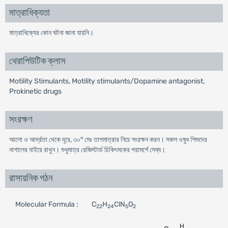
মাত্রাধিক্যতা
মাত্রাধিক্যের কোন ঘটনা জানা যায়নি।
থেরাপিউটিক ক্লাস
Motility Stimulants, Motility stimulants/Dopamine antagonist,
Prokinetic drugs
সংরক্ষণ
আলাে ও আর্দ্রতা থেকে দূরে, ৩০° সেঃ তাপমাত্রার নিচে সংরক্ষন করন। সকল ওষুধ শিশুদের
নাগালের বাইরে রাখুন। শুধুমাত্র রেজিস্টার্ড চিকিৎসকের পরামর্শে সেব্য।
রাসায়নিক গঠন
Molecular Formula :
C
H
ClN
O
22
24
5
2