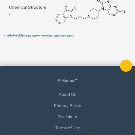
Chemical Structure
:
* রেজিস্টার্ড চিকিৎসকের পরামর্শ মোতাবেক ঔষধ সেবন করুন
'
↑
© Medex ™
About Us
Privacy Policy
Disclaimer
Terms of Use