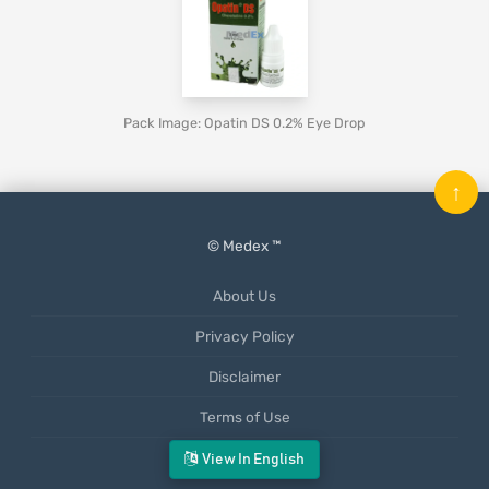
Pack Image: Opatin DS 0.2% Eye Drop
↑
© Medex ™
About Us
Privacy Policy
Disclaimer
Terms of Use
Mobile App
View In English