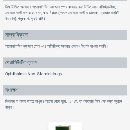
নিম্নলিখিত অবস্থায় অলোপাটাডিন ন্যাজাল স্প্রে ব্যবহার করা উচিত নয়- এপিস্ট্যাক্সিস,
ন্যাজাল সেপ্টাল পারফোরেশন, ক্ষত নিরাময় (যেমন: ন্যাজাল সেপ্টাল আলসার, ন্যাজাল সার্জারী
ইত্যাদি), গ্লুকোমা, ক্যাটারাক্ট।
মাত্রাধিক্যতা
অলোপাটাডিন ন্যাজাল স্প্রে-এর অতিরিক্ত মাত্রার কোনও রিপোর্ট পাওয়া যায়নি।
থেরাপিউটিক ক্লাস
Ophthalmic Non-Steroid drugs
সংরক্ষণ
শিশুদের নাগালের বাইরে রাখুন। আলো থেকে দূরে, ২৫° সে. তাপমাত্রার নিচে এবং শুষ্ক স্থানে
রাখুন।