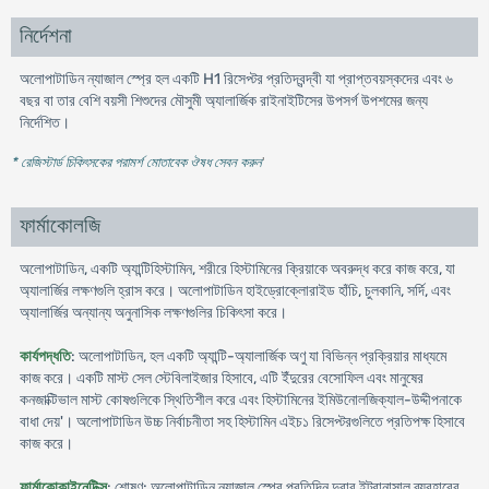
নির্দেশনা
অলোপাটাডিন ন্যাজাল স্প্রে হল একটি H1 রিসেপ্টর প্রতিদ্বন্দ্বী যা প্রাপ্তবয়স্কদের এবং ৬
বছর বা তার বেশি বয়সী শিশুদের মৌসুমী অ্যালার্জিক রাইনাইটিসের উপসর্গ উপশমের জন্য
নির্দেশিত।
* রেজিস্টার্ড চিকিৎসকের পরামর্শ মোতাবেক ঔষধ সেবন করুন
'
ফার্মাকোলজি
অলোপাটাডিন, একটি অ্যান্টিহিস্টামিন, শরীরে হিস্টামিনের ক্রিয়াকে অবরুদ্ধ করে কাজ করে, যা
অ্যালার্জির লক্ষণগুলি হ্রাস করে। অলোপাটাডিন হাইড্রোক্লোরাইড হাঁচি, চুলকানি, সর্দি, এবং
অ্যালার্জির অন্যান্য অনুনাসিক লক্ষণগুলির চিকিৎসা করে।
কার্যপদ্ধতি
: অলোপাটাডিন, হল একটি অ্যান্টি-অ্যালার্জিক অণু যা বিভিন্ন প্রক্রিয়ার মাধ্যমে
কাজ করে। একটি মাস্ট সেল স্টেবিলাইজার হিসাবে, এটি ইঁদুরের বেসোফিল এবং মানুষের
কনজাক্টিভাল মাস্ট কোষগুলিকে স্থিতিশীল করে এবং হিস্টামিনের ইমিউনোলজিক্যাল-উদ্দীপনাকে
বাধা দেয়'। অলোপাটাডিন উচ্চ নির্বাচনীতা সহ হিস্টামিন এইচ১ রিসেপ্টরগুলিতে প্রতিপক্ষ হিসাবে
কাজ করে।
ফার্মাকোকাইনেটিক্স
: শোষণ: অলোপাটাডিন ন্যাজাল স্প্রে প্রতিদিন দুবার ইন্ট্রানাসাল ব্যবহারের