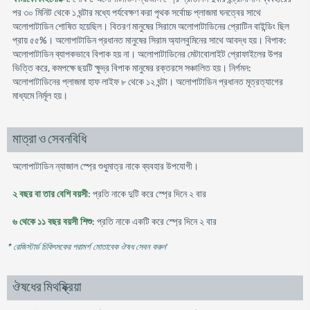
পর ৩০ মিনিট থেকে ১ ঘন্টার মধ্যে পর্যবেক্ষণ করা পৃথক সর্বোচ্চ প্লাজমা ঘনত্বের সাথে
অলোপাটাডিন শোষিত হয়েছিল। বিতরণ মানুষের সিরামে অলোপাটাডিনের প্রোটিন বাইন্ডিং ছিল
প্রায় ৫৫%। অলোপাটাডিন প্রধানত মানুষের সিরাম অ্যালবুমিনের সাথে আবদ্ধ হয়। বিপাক:
অলোপাটাডিন ব্যাপকভাবে বিপাক হয় না। অলোপাটাডিনের মেটাবোলাইট প্রোফাইলের উপর
ভিত্তি করে, কমপক্ষে ছয়টি ক্ষুদ্র বিপাক মানুষের রক্তরসে সঞ্চালিত হয়। নির্গমন:
অলোপাটাডিনের প্লাজমা হাফ লাইফ ৮ থেকে ১২ ঘন্টা। অলোপাটাডিন প্রধানত মূত্রত্যাগের
মাধ্যমে নির্মূল হয়।
মাত্রা ও সেবনবিধি
অলোপাটাডিন ন্যাজাল স্প্রে শুধুমাত্র নাকে ব্যবহার উপযোগী।
২ বছর বা তার বেশি বয়সী
: প্রতি নাকে দুটি করে স্প্রে দিনে ২ বার
৬ থেকে ১১ বছর বয়সী শিশু
: প্রতি নাকে একটি করে স্প্রে দিনে ২ বার
* রেজিস্টার্ড চিকিৎসকের পরামর্শ মোতাবেক ঔষধ সেবন করুন
'
ঔষধের মিথষ্ক্রিয়া