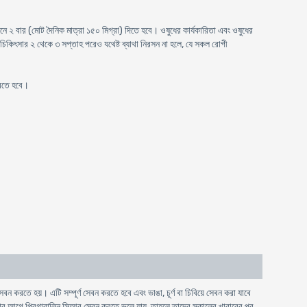
িনে ২ বার (মোট দৈনিক মাত্রা ১৫০ মিগ্রা) দিতে হবে। ওষুধের কার্যকারিতা এবং ওষুধের
 চিকিৎসার ২ থেকে ৩ সপ্তাহ পরেও যথেষ্ট ব্যাথা নিরসন না হলে, যে সকল রোগী
করতে হবে।
 করতে হয়। এটি সম্পূর্ণ সেবন করতে হবে এবং ভাঙা, চূর্ণ বা চিবিয়ে সেবন করা যাবে
নোর আগে প্রিগাবালিন সিআর সেবন করতে ভুলে যায়, তাহলে তাদের সকালের খাবারের পর