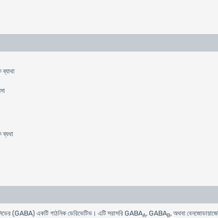
 ব্যাথা
ৎসা
 ব্যথা
রিক এসিডের (GABA) একটি গাঠনিক ডেরিভেটিভ। এটি সরাসরি GABA
, GABA
, অথবা বেনজোডায়াজেপিন
A
B