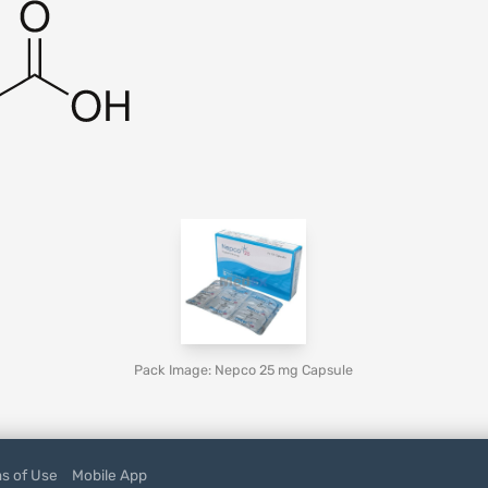
Pack Image: Nepco 25 mg Capsule
s of Use
Mobile App