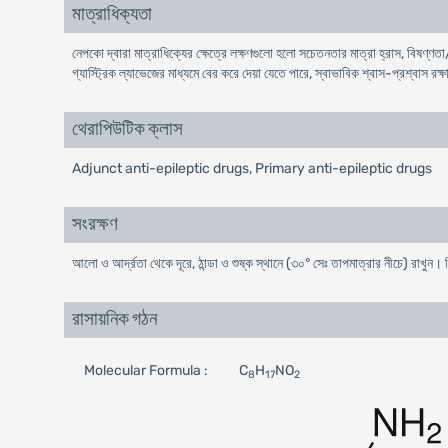
মাত্রাধিক্যতা
নেপকো দ্বারা মাত্রাধিক্যের ক্ষেত্রে লক্ষণগুলো হলো সচেতনতার মাত্রা হ্রাস, বিষণ্ণতা/
গ্যাস্ট্রিক ল্যাভেজের মাধ্যমে বের করে দেয়া যেতে পারে, স্বাভাবিক শ্বাস-প্রশ্বাস রক
থেরাপিউটিক ক্লাস
Adjunct anti-epileptic drugs, Primary anti-epileptic drugs
সংরক্ষণ
আলো ও আর্দ্রতা থেকে দূরে, ঠান্ডা ও শুষ্ক স্থানে (৩০° সেঃ তাপমাত্রার নীচে) রাখুন।
রাসায়নিক গঠন
Molecular Formula :
C
H
NO
8
17
2