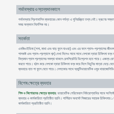
গর্ভাবস্থায় ও স্তন্যদানকালে
গর্ভাবস্থায় প্রিগাবালিন ব্যবহারের কোন পর্যন্ত এ সুনিয়ন্ত্রিত তথ্য নেই। ভ্রূণের সম্ভ
সময় অন্যদান নির্দেশিক নয়।
সতর্কতা
এনজিওইডিমা (গলা, মাথা এবং ঘাড় ফুলে যাওয়া) এবং এর ফলে শ্বাস-প্রশ্বাসের জীবনঘ
শাসকষ্ট এবং শ্বাস-প্রশ্বাসে শব্দ) দেখা দিলেও সাথে সাথে নেপকো দ্বারা চিকিৎসা ব
বিদ্যমান শ্বাস প্রশ্বাসের সমস্যা থাকলে রেসপিরেটরি ডিপ্রেশন হতে পারে। এজন্য রোগীদে
করতে পারে। হঠাৎ করে নেপকো দ্বারা চিকিৎসা বন্ধ করে দিলে খিচুনির মাত্রা বেড়ে যেত
ব্যবহারে হাত পা ফুলে যেতে পারে। নেপকোের সাথে অ্যান্টিডায়াবেটিক ওষুধ থায়াজোল
বিশেষ ক্ষেত্রে ব্যবহার
শিশু ও কিশোরদের ক্ষেত্রে ব্যবহার
: ডায়াবেটিক পেরিফেরাল নিউরোপ্যাথির সাথে সংশ্লিষ্
ব্যবহার ও কার্যকারিতা প্রতিষ্ঠিত হয়নি। পার্সিয়ান অনসেট সিজারের সহায়ক চিকিৎসায় 
কার্যকারিতা প্ররতিষ্ঠিত হয়নি।