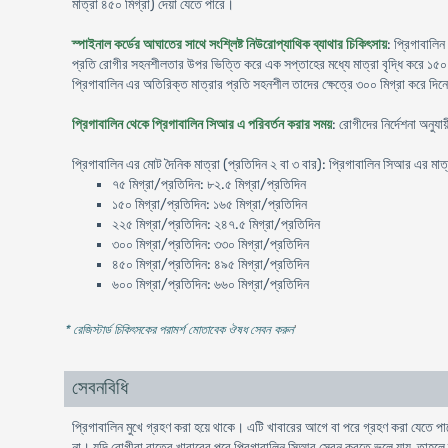
মাত্রা ৪৫০ মিগ্রা) দেয়া যেতে পারে।
স্পাইনাল কর্ডের আঘাতের সাথে সংশ্লিষ্ট নিউরোপ্যাথিক ব্যাথার চিকিৎসায়
: প্রিগাবালিন
প্রতি রোগীর সহনশীলতার উপর ভিত্তি করে এক সপ্তাহের মধ্যে মাত্রা বৃদ্ধি করে ১৫০ ক
প্রিগাবালিন এর অতিরিক্ত মাত্রার প্রতি সহনশীল তাদের ক্ষেত্রে ৩০০ মিগ্রা করে দিন
প্রিগাবালিন থেকে প্রিগাবালিন সিআর এ পরিবর্তন করার সময়
: রোগীদের নির্দেশনা অনু
প্রিগাবালিন এর মোট দৈনিক মাত্রা (প্রতিদিন ২ বা ৩ বার): প্রিগাবালিন সিআর এর মাত
৭৫ মিগ্রা/প্রতিদিন: ৮২.৫ মিগ্রা/প্রতিদিন
১৫০ মিগ্রা/প্রতিদিন: ১৬৫ মিগ্রা/প্রতিদিন
২২৫ মিগ্রা/প্রতিদিন: ২৪৭.৫ মিগ্রা/প্রতিদিন
৩০০ মিগ্রা/প্রতিদিন: ৩৩০ মিগ্রা/প্রতিদিন
৪৫০ মিগ্রা/প্রতিদিন: ৪৯৫ মিগ্রা/প্রতিদিন
৬০০ মিগ্রা/প্রতিদিন: ৬৬০ মিগ্রা/প্রতিদিন
* রেজিস্টার্ড চিকিৎসকের পরামর্শ মোতাবেক ঔষধ সেবন করুন
'
সেবনবিধি
প্রিগাবালিন মুখে গ্রহণ করা হয়ে থাকে। এটি খাবারের আগে বা পরে গ্রহণ করা যেতে পার
না। যদি রোগীরা রাতের খাবারের পরে প্রিগাবালিন সিআর সেবন করতে ভুলে যায়, তাহল