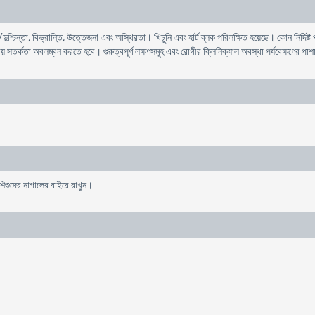
দুশ্চিন্তা, বিভ্রান্তি, উত্তেজনা এবং অস্থিরতা। খিচুনি এবং হার্ট ব্লক পরিলক্ষিত হয়েছে। কোন নির্দিষ
্ষায় সতর্কতা অবলম্বন করতে হবে। গুরুত্বপূর্ণ লক্ষণসমূহ এবং রোগীর ক্লিনিক্যাল অবস্থা পর্যবেক্ষণের 
 শিশুদের নাগালের বাইরে রাখুন।