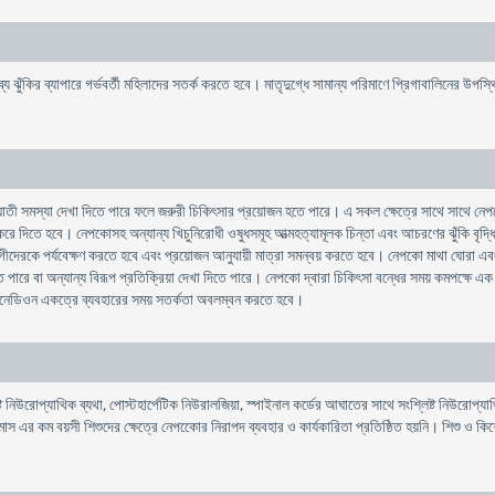
াব্য ঝুঁকির ব্যাপারে গর্ভবর্তী মহিলাদের সতর্ক করতে হবে। মাতৃদুগ্ধে সামান্য পরিমাণে প্রিগাবালিনের উপস্
াতী সমস্যা দেখা দিতে পারে ফলে জরুরী চিকিৎসার প্রয়োজন হতে পারে। এ সকল ক্ষেত্রে সাথে সাথে নেপ
ন্ধ করে দিতে হবে। নেপকোসহ অন্যান্য খিচুনিরোধী ওষুধসমূহ আত্মহত্যামূলক চিন্তা এবং আচরণের ঝুঁকি 
রকে পর্যবেক্ষণ করতে হবে এবং প্রয়োজন আনুযায়ী মাত্রা সমন্বয় করতে হবে। নেপকো মাথা ঘোরা এবং নিদ্রালু
ে পারে বা অন্যান্য বিরূপ প্রতিক্রিয়া দেখা দিতে পারে। নেপকো দ্বারা চিকিৎসা বন্ধের সময় কমপক্ষে এ
িডিনেডিওন একত্রে ব্যবহারের সময় সতর্কতা অবলম্বন করতে হবে।
ট নিউরোপ্যাথিক ব্যথা, পোস্টহার্পেটিক নিউরালজিয়া, স্পাইনাল কর্ডের আঘাতের সাথে সংশ্লিষ্ট নিউরোপ্যা
১ মাস এর কম বয়সী শিশুদের ক্ষেত্রে নেপকোের নিরাপদ ব্যবহার ও কার্যকারিতা প্রতিষ্ঠিত হয়নি। শিশু ও ক