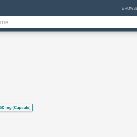
BROWS
150 mg
(Capsule)