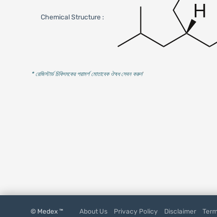
Chemical Structure :
* রেজিস্টার্ড চিকিৎসকের পরামর্শ মোতাবেক ঔষধ সেবন করুন
'
© Medex ™
About Us
Privacy Policy
Disclaimer
Term