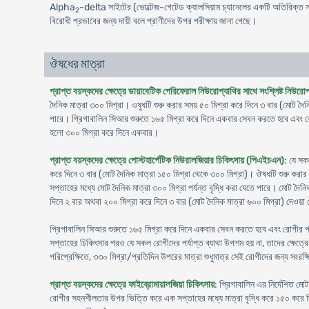
Alpha
-delta সাইটের (ভোল্টেজ-গেটেড ক্যালসিয়াম চ্যানেলের একটি অতিরিক্ত সা
2
বিরোধী প্রভাবের জন্য দায়ী বলে প্রাণীদের উপর পরীক্ষায় জানা গেছে।
ঔষধের মাত্রা
প্রাপ্ত বয়স্কদের ক্ষেত্রে ডায়াবেটিক পেরিফেরাল নিউরোপ্যাথির সাথে সংশ্লিষ্ট নিউরো
দৈনিক মাত্রা ৩০০ মিগ্রা। ওষুধটি শুরু করার সময় ৫০ মিগ্রা করে দিনে ৩ বার (মোট দৈ
পারে। প্রিগাবালিন সিআর শুরুতে ১৬৫ মিগ্রা করে দিনে একবার সেবন করতে হবে এবং রোগী
হলো ৩০০ মিগ্রা করে দিনে একবার।
প্রাপ্ত বয়স্কদের ক্ষেত্রে পোস্টহার্পেটিক নিউরালজিয়ার চিকিৎসায় (পিএইচএন)
: যে সক
করে দিনে ৩ বার (মোট দৈনিক মাত্রা ১৫০ মিগ্রা থেকে ৩০০ মিগ্রা)। ঔষধটি শুরু করার
সপ্তাহের মধ্যে মোট দৈনিক মাত্রা ৩০০ মিগ্রা পর্যন্ত বৃদ্ধি করা যেতে পারে। মোট দৈন
দিনে ২ বার অথবা ২০০ মিগ্রা করে দিনে ৩ বার (মোট দৈনিক মাত্রা ৬০০ মিগ্রা) দেওয়া
প্রিগাবালিন সিআর শুরুতে ১৬৫ মিগ্রা করে দিনে একবার সেবন করতে হবে এবং রোগীর প্রত
সপ্তাহের চিকিৎসার পরও যে সকল রোগীদের পর্যাপ্ত ব্যাথা উপশম হয় না, তাদের ক্ষেত্রে 
পরিপ্রেক্ষিতে, ৩৩০ মিগ্রা/প্রতিদিন উপরের মাত্রা শুধুমাত্র সেই রোগীদের জন্য সংরক
প্রাপ্ত বয়স্কদের ক্ষেত্রে ফাইব্রোমায়ালজিয়া চিকিৎসায়
: প্রিগাবালিন এর নির্দেশিত ম
রোগীর সহনশীলতার উপর ভিত্তি করে এক সপ্তাহের মধ্যে মাত্রা বৃদ্ধি করে ১৫০ করে দি