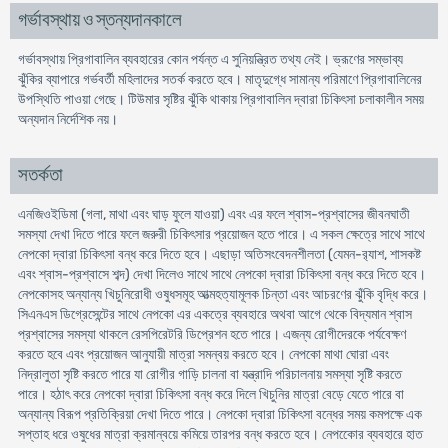
গর্ভাবস্থায় ও স্তন্যদানকালে
গর্ভাবস্থায় প্রিগাবালিন ব্যবহারের কোন পর্যন্ত এ সুনিয়ন্ত্রিত তথ্য নেই। ভ্রূণের সম্ভাব্য
ঝুঁকির ব্যাপারে গর্ভবর্তী মহিলাদের সতর্ক করতে হবে। মাতৃদুগ্ধে সামান্য পরিমাণে প্রিগাবালিনের
উপস্থিতি পাওয়া গেছে। টিউমার সৃষ্টির ঝুঁকি থাকায় প্রিগাবালিন দ্বারা চিকিৎসা চলাকালীন সময়
অন্যদান নির্দেশিক নয়।
সতর্কতা
এনজিওইডিমা (গলা, মাথা এবং ঘাড় ফুলে যাওয়া) এবং এর ফলে শ্বাস-প্রশ্বাসের জীবনঘাতী
সমস্যা দেখা দিতে পারে ফলে জরুরী চিকিৎসার প্রয়োজন হতে পারে। এ সকল ক্ষেত্রে সাথে সাথে
নেপকো দ্বারা চিকিৎসা বন্ধ করে দিতে হবে। এছাড়া অতিসংবেদনশীলতা (যেমন-র‍্যাশ, শাসকষ্ট
এবং শ্বাস-প্রশ্বাসে শব্দ) দেখা দিলেও সাথে সাথে নেপকো দ্বারা চিকিৎসা বন্ধ করে দিতে হবে।
নেপকোসহ অন্যান্য খিচুনিরোধী ওষুধসমূহ আত্মহত্যামূলক চিন্তা এবং আচরণের ঝুঁকি বৃদ্ধি করে।
সিএনএস ডিগ্রেসেন্টের সাথে নেপকো এর একত্রে ব্যবহারে অথবা আগে থেকে বিদ্যমান শ্বাস
প্রশ্বাসের সমস্যা থাকলে রেসপিরেটরি ডিপ্রেশন হতে পারে। এজন্য রোগীদেরকে পর্যবেক্ষণ
করতে হবে এবং প্রয়োজন আনুযায়ী মাত্রা সমন্বয় করতে হবে। নেপকো মাথা ঘোরা এবং
নিদ্রালুতা সৃষ্টি করতে পারে যা রোগীর গাড়ি চালনা বা যন্ত্রাদি পরিচালনায় সমস্যা সৃষ্টি করতে
পারে। হঠাৎ করে নেপকো দ্বারা চিকিৎসা বন্ধ করে দিলে খিচুনির মাত্রা বেড়ে যেতে পারে বা
অন্যান্য বিরূপ প্রতিক্রিয়া দেখা দিতে পারে। নেপকো দ্বারা চিকিৎসা বন্ধের সময় কমপক্ষে এক
সপ্তাহ ধরে ওষুধের মাত্রা ক্রমান্বয়ে কমিয়ে তারপর বন্ধ করতে হবে। নেপকোের ব্যবহারে হাত