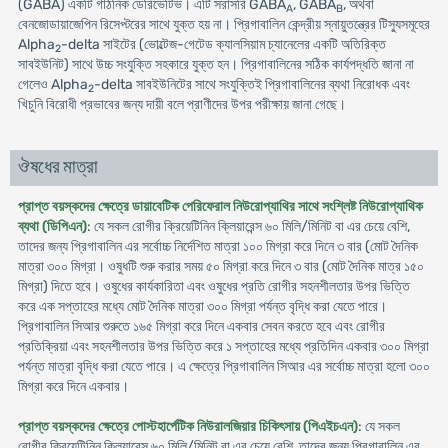
(GABA) একটি গাঠনিক ডেরিভেটিভ। এটি সরাসরি GABA
, GABA
, অথবা
A
B
বেনজোডায়াজেপিন রিসেপ্টরের সাথে যুক্ত হয় না। প্রিগাবালিন কেন্দ্রীয় স্নায়ুতন্ত্রের টিস্যুসমূহের
Alpha
-delta সাইটের (ভোল্টেজ-গেটেড ক্যালসিয়াম চ্যানেলের একটি অতিরিক্ত
2
সাবইউনিট) সাথে উচ্চ সংযুক্তি সহকারে যুক্ত হন। প্রিগাবালিনের সঠিক কার্যপদ্ধতি জানা না
গেলেও Alpha
-delta সাবইউনিটের সাথে সংযুক্তিই প্রিগাবালিনের ব্যথা নিরোধক এবং
2
খিচুনি বিরোধী প্রভাবের জন্য দায়ী বলে প্রাণীদের উপর পরীক্ষায় জানা গেছে।
ঔষধের মাত্রা
প্রাপ্ত বয়স্কদের ক্ষেত্রে ডায়াবেটিক পেরিফেরাল নিউরোপ্যাথির সাথে সংশ্লিষ্ট নিউরোপ্যাথিক
ব্যথা (ডিপিএন)
: যে সকল রোগীর ক্রিয়েটিনিন ক্লিয়ারেন্স ৬০ মিলি/মিনিট বা এর চেয়ে বেশি,
তাদের জন্য প্রিগাবালিন এর সর্বোচ্চ নির্দেশিত মাত্রা ১০০ মিগ্রা করে দিনে ৩ বার (মোট দৈনিক
মাত্রা ৩০০ মিগ্রা। ওষুধটি শুরু করার সময় ৫০ মিগ্রা করে দিনে ৩ বার (মোট দৈনিক মাত্র ১৫০
মিগ্রা) দিতে হবে। ওষুধের কার্যকারিতা এবং ওষুধের প্রতি রোগীর সহনশীলতার উপর ভিত্তি
করে এক সপ্তাহের মধ্যে মোট দৈনিক মাত্রা ৩০০ মিগ্রা পর্যন্ত বৃদ্ধি করা যেতে পারে।
প্রিগাবালিন সিআর শুরুতে ১৬৫ মিগ্রা করে দিনে একবার সেবন করতে হবে এবং রোগীর
প্রতিক্রিয়া এবং সহনশীলতার উপর ভিত্তি করে ১ সপ্তাহের মধ্যে প্রতিদিন একবার ৩০০ মিগ্রা
পর্যন্ত মাত্রা বৃদ্ধি করা যেতে পারে। এ ক্ষেত্রে প্রিগাবালিন সিআর এর সর্বোচ্চ মাত্রা হলো ৩০০
মিগ্রা করে দিনে একবার।
প্রাপ্ত বয়স্কদের ক্ষেত্রে পোস্টহার্পেটিক নিউরালজিয়ার চিকিৎসায় (পিএইচএন)
: যে সকল
রোগীর ক্রিয়েটিনিন ক্লিয়ারেন্স ৬০ মিলি/মিনিট বা এর চেয়ে বেশি, তাদের জন্য প্রিগাবালিন এর