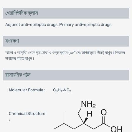
থেরাপিউটিক ক্লাস
Adjunct anti-epileptic drugs, Primary anti-epileptic drugs
সংরক্ষণ
আলো ও আর্দ্রতা থেকে দূরে, ঠান্ডা ও শুষ্ক স্থানে (৩০° সেঃ তাপমাত্রার নীচে) রাখুন। শিশুদের
নাগালের বাইরে রাখুন।
রাসায়নিক গঠন
Molecular Formula :
C
H
NO
8
17
2
Chemical Structure
: