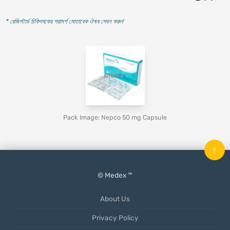
* রেজিস্টার্ড চিকিৎসকের পরামর্শ মোতাবেক ঔষধ সেবন করুন
'
Pack Image: Nepco 50 mg Capsule
↑
© Medex ™
About Us
Privacy Policy