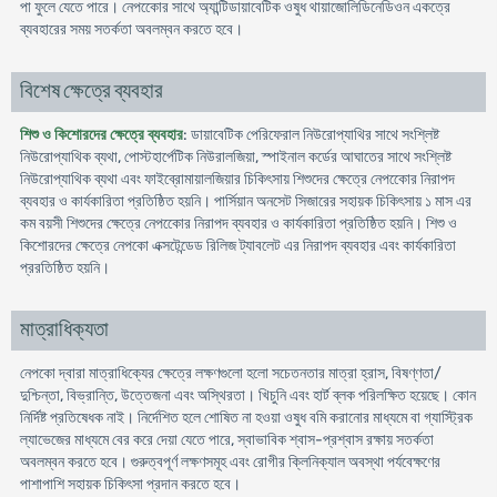
পা ফুলে যেতে পারে। নেপকোের সাথে অ্যান্টিডায়াবেটিক ওষুধ থায়াজোলিডিনেডিওন একত্রে
ব্যবহারের সময় সতর্কতা অবলম্বন করতে হবে।
বিশেষ ক্ষেত্রে ব্যবহার
শিশু ও কিশোরদের ক্ষেত্রে ব্যবহার
: ডায়াবেটিক পেরিফেরাল নিউরোপ্যাথির সাথে সংশ্লিষ্ট
নিউরোপ্যাথিক ব্যথা, পোস্টহার্পেটিক নিউরালজিয়া, স্পাইনাল কর্ডের আঘাতের সাথে সংশ্লিষ্ট
নিউরোপ্যাথিক ব্যথা এবং ফাইব্রোমায়ালজিয়ার চিকিৎসায় শিশুদের ক্ষেত্রে নেপকোের নিরাপদ
ব্যবহার ও কার্যকারিতা প্রতিষ্ঠিত হয়নি। পার্সিয়ান অনসেট সিজারের সহায়ক চিকিৎসায় ১ মাস এর
কম বয়সী শিশুদের ক্ষেত্রে নেপকোের নিরাপদ ব্যবহার ও কার্যকারিতা প্রতিষ্ঠিত হয়নি। শিশু ও
কিশোরদের ক্ষেত্রে নেপকো এক্সটেন্ডেড রিলিজ ট্যাবলেট এর নিরাপদ ব্যবহার এবং কার্যকারিতা
প্ররতিষ্ঠিত হয়নি।
মাত্রাধিক্যতা
নেপকো দ্বারা মাত্রাধিক্যের ক্ষেত্রে লক্ষণগুলো হলো সচেতনতার মাত্রা হ্রাস, বিষণ্ণতা/
দুশ্চিন্তা, বিভ্রান্তি, উত্তেজনা এবং অস্থিরতা। খিচুনি এবং হার্ট ব্লক পরিলক্ষিত হয়েছে। কোন
নির্দিষ্ট প্রতিষেধক নাই। নির্দেশিত হলে শোষিত না হওয়া ওষুধ বমি করানোর মাধ্যমে বা গ্যাস্ট্রিক
ল্যাভেজের মাধ্যমে বের করে দেয়া যেতে পারে, স্বাভাবিক শ্বাস-প্রশ্বাস রক্ষায় সতর্কতা
অবলম্বন করতে হবে। গুরুত্বপূর্ণ লক্ষণসমূহ এবং রোগীর ক্লিনিক্যাল অবস্থা পর্যবেক্ষণের
পাশাপাশি সহায়ক চিকিৎসা প্রদান করতে হবে।