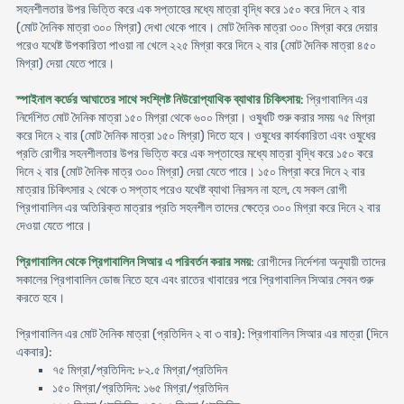
সহনশীলতার উপর ভিত্তি করে এক সপ্তাহের মধ্যে মাত্রা বৃদ্ধি করে ১৫০ করে দিনে ২ বার
(মোট দৈনিক মাত্রা ৩০০ মিগ্রা) দেখা থেকে পাবে। মোট দৈনিক মাত্রা ৩০০ মিগ্রা করে দেয়ার
পরেও যথেষ্ট উপকারিতা পাওয়া না খেলে ২২৫ মিগ্রা করে দিনে ২ বার (মোট দৈনিক মাত্রা ৪৫০
মিগ্রা) দেয়া যেতে পারে।
স্পাইনাল কর্ডের আঘাতের সাথে সংশ্লিষ্ট নিউরোপ্যাথিক ব্যাথার চিকিৎসায়
: প্রিগাবালিন এর
নির্দেশিত মোট দৈনিক মাত্রা ১৫০ মিগ্রা থেকে ৬০০ মিগ্রা। ওষুধটি শুরু করার সময় ৭৫ মিগ্রা
করে দিনে ২ বার (মোট দৈনিক মাত্রা ১৫০ মিগ্রা) দিতে হবে। ওষুধের কার্যকারিতা এবং ওষুধের
প্রতি রোগীর সহনশীলতার উপর ভিত্তি করে এক সপ্তাহের মধ্যে মাত্রা বৃদ্ধি করে ১৫০ করে
দিনে ২ বার (মোট দৈনিক মাত্র ৩০০ মিগ্রা) দেয়া যেতে পারে। ১৫০ মিগ্রা করে দিনে ২ বার
মাত্রার চিকিৎসার ২ থেকে ৩ সপ্তাহ পরেও যথেষ্ট ব্যাথা নিরসন না হলে, যে সকল রোগী
প্রিগাবালিন এর অতিরিক্ত মাত্রার প্রতি সহনশীল তাদের ক্ষেত্রে ৩০০ মিগ্রা করে দিনে ২ বার
দেওয়া যেতে পারে।
প্রিগাবালিন থেকে প্রিগাবালিন সিআর এ পরিবর্তন করার সময়
: রোগীদের নির্দেশনা অনুযায়ী তাদের
সকালের প্রিগাবালিন ডোজ নিতে হবে এবং রাতের খাবারের পরে প্রিগাবালিন সিআর সেবন শুরু
করতে হবে।
প্রিগাবালিন এর মোট দৈনিক মাত্রা (প্রতিদিন ২ বা ৩ বার): প্রিগাবালিন সিআর এর মাত্রা (দিনে
একবার):
৭৫ মিগ্রা/প্রতিদিন: ৮২.৫ মিগ্রা/প্রতিদিন
১৫০ মিগ্রা/প্রতিদিন: ১৬৫ মিগ্রা/প্রতিদিন