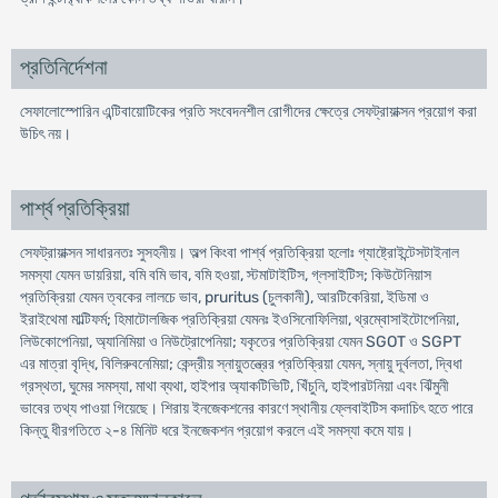
প্রতিনির্দেশনা
সেফালোস্পোরিন এন্টিবায়োটিকের প্রতি সংবেদনশীল রোগীদের ক্ষেত্রে সেফট্রায়াক্সন প্রয়োগ করা
উচিৎ নয়।
পার্শ্ব প্রতিক্রিয়া
সেফট্রায়াক্সন সাধারনতঃ সুসহনীয়। অল্প কিংবা পার্শ্ব প্রতিক্রিয়া হলোঃ গ্যাষ্ট্রোইন্টেসটাইনাল
সমস্যা যেমন ডায়রিয়া, বমি বমি ভাব, বমি হওয়া, স্টমাটাইটিস, গ্লসাইটিস; কিউটেনিয়াস
প্রতিক্রিয়া যেমন ত্বকের লালচে ভাব, pruritus (চুলকানী), আরটিকেরিয়া, ইডিমা ও
ইরাইথেমা মাল্টিফর্ম; হিমাটোলজিক প্রতিক্রিয়া যেমনঃ ইওসিনোফিলিয়া, থ্রম্বোসাইটোপেনিয়া,
লিউকোপেনিয়া, অ্যানিমিয়া ও নিউট্রোপেনিয়া; যকৃতের প্রতিক্রিয়া যেমন SGOT ও SGPT
এর মাত্রা বৃদ্ধি, বিলিরুবনেমিয়া; কেন্দ্রীয় স্নায়ুতন্ত্রের প্রতিক্রিয়া যেমন, স্নায়ু দূর্বলতা, দ্বিধা
গ্রস্থতা, ঘুমের সমস্যা, মাথা ব্যথা, হাইপার অ্যাকটিভিটি, খিঁচুনি, হাইপারটনিয়া এবং ঝিঁমুনী
ভাবের তথ্য পাওয়া গিয়েছে। শিরায় ইনজেকশনের কারণে স্থানীয় ফ্লেবাইটিস কদাচিৎ হতে পারে
কিন্তু ধীরগতিতে ২-৪ মিনিট ধরে ইনজেকশন প্রয়োগ করলে এই সমস্যা কমে যায়।