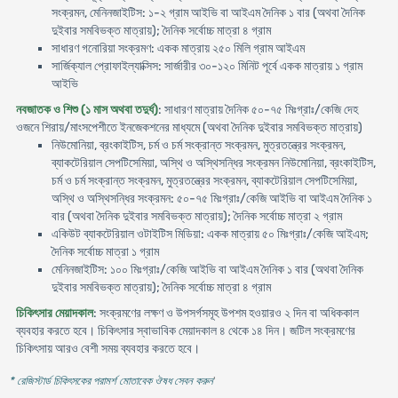
সংক্রমন, মেনিনজাইটিস: ১-২ গ্রাম আইভি বা আইএম দৈনিক ১ বার (অথবা দৈনিক
দুইবার সমবিভক্ত মাত্রায়); দৈনিক সর্বোচ্চ মাত্রা ৪ গ্রাম
সাধারণ গনোরিয়া সংক্রমণ: একক মাত্রায় ২৫০ মিলি গ্রাম আইএম
সার্জিক্যাল প্রোফাইল্যাক্সিস: সার্জারীর ৩০-১২০ মিনিট পূর্বে একক মাত্রায় ১ গ্রাম
আইভি
নবজাতক ও শিশু (১ মাস অথবা তদুর্ধ)
: সাধারণ মাত্রায় দৈনিক ৫০-৭৫ মিঃগ্রাঃ/কেজি দেহ
ওজনে শিরায়/মাংসপেশীতে ইনজেকশনের মাধ্যমে (অথবা দৈনিক দুইবার সমবিভক্ত মাত্রায়)
নিউমোনিয়া, ব্রংকাইটিস, চর্ম ও চর্ম সংক্রান্ত সংক্রমন, মুত্রতন্ত্রের সংক্রমন,
ব্যাকটেরিয়াল সেপটিসেমিয়া, অস্থি ও অস্থিসন্ধির সংক্রমন নিউমোনিয়া, ব্রংকাইটিস,
চর্ম ও চর্ম সংক্রান্ত সংক্রমন, মুত্রতন্ত্রের সংক্রমন, ব্যাকটেরিয়াল সেপটিসেমিয়া,
অস্থি ও অস্থিসন্ধির সংক্রমন: ৫০-৭৫ মিঃগ্রাঃ/কেজি আইভি বা আইএম দৈনিক ১
বার (অথবা দৈনিক দুইবার সমবিভক্ত মাত্রায়); দৈনিক সর্বোচ্চ মাত্রা ২ গ্রাম
একিউট ব্যাকটেরিয়াল ওটাইটিস মিডিয়া: একক মাত্রায় ৫০ মিঃগ্রাঃ/কেজি আইএম;
দৈনিক সর্বোচ্চ মাত্রা ১ গ্রাম
মেনিনজাইটিস: ১০০ মিঃগ্রাঃ/কেজি আইভি বা আইএম দৈনিক ১ বার (অথবা দৈনিক
দুইবার সমবিভক্ত মাত্রায়); দৈনিক সর্বোচ্চ মাত্রা ৪ গ্রাম
চিকিৎসার মেয়াদকাল
: সংক্রমণের লক্ষণ ও উপসর্গসমূহ উপশম হওয়ারও ২ দিন বা অধিককাল
ব্যবহার করতে হবে। চিকিৎসার স্বাভাবিক মেয়াদকাল ৪ থেকে ১৪ দিন। জটিল সংক্রমণের
চিকিৎসায় আরও বেশী সময় ব্যবহার করতে হবে।
* রেজিস্টার্ড চিকিৎসকের পরামর্শ মোতাবেক ঔষধ সেবন করুন
'