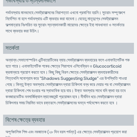
গর্ভাবস্থায় ও স্তন্যদানকালে
গর্ভাবস্থায় মানবদেহে সেফট্রায়াক্সনের নিরাপত্তা এখনো প্রমাণিত হয়নি। সুতরাং সম্পূণরুপে
নির্দেশিত না হলে গর্ভাবস্থায় এটি ব্যবহার করা যাবেনা। যেহেতু মাতৃদুগ্ধে সেফট্রায়াক্সন
অল্পমাত্রায় নিঃসরিত হয় সুতরাং স্তন্যদানকারী মায়েদের ক্ষেত্রে ইহা সাবধানতা ও সতর্কতার
সাথে ব্যবহার করা উচিৎ।
সতর্কতা
অন্যান্য সেফালোস্পরিন এন্টিবায়োটিকের ন্যায় সেফট্রায়াক্সন ব্যবহারের ফলে এনাফাইলেটিক শক
হতে পারে। এনাফাইলেটিক শকের ক্ষেত্রে শিরাপথে এপিনেফ্রিন ও Glucocorticoid
ক্রমান্বয়ে প্রয়োগ করতে হবে। কিছু কিছু বিরল ক্ষেত্রে সেফট্রায়াক্সন ব্যবহারকারীদের
পিত্তথলি সনোগ্রাম করে "Shadows Suggesting Sludge" এর উপস্থিতি পাওয়া
গেছে। কিন্তু উক্ত অবস্থায় সেফট্রায়াক্সন দ্বারা চিকিৎসা বন্ধ করে দেয়ার পর বা সেফট্রায়াক্সন
দ্বারা চিকিৎসা শেষ হওয়ার পর স্বাভাবিক হয়ে যায়। উক্ত অবস্থার সাথে যদি ব্যথা হয় তবে
কনজারভেটিভ ননসার্জিক্যাল ম্যানেজমেন্ট প্রয়োজন হবে। দীর্ঘদিন ধরে সেফট্রায়াক্সন দ্বারা
চিকিৎসার সময় নিয়মিত ভাবে রক্তরসে সেফট্রায়াক্সনের ঘনত্ব পর্যবেক্ষেন করতে হবে ।
বিশেষ ক্ষেত্রে ব্যবহার
অপূর্ণকালিক শিশু এবং নবজাতক (২৮ দিন বয়স পর্যন্ত) এর ক্ষেত্রে সেফট্রায়াক্সন প্রয়োগ করা