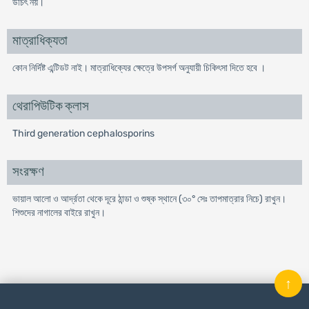
উচিৎ নয়।
মাত্রাধিক্যতা
কোন নির্দিষ্ট এন্টিডট নাই। মাত্রাধিক্যের ক্ষেত্রে উপসর্গ অনুযায়ী চিকিৎসা দিতে হবে ।
থেরাপিউটিক ক্লাস
Third generation cephalosporins
সংরক্ষণ
ভায়াল আলো ও আর্দ্রতা থেকে দূরে ঠান্ডা ও শুষ্ক স্থানে (৩০° সেঃ তাপমাত্রার নিচে) রাখুন।
শিশুদের নাগালের বাইরে রাখুন।
↑