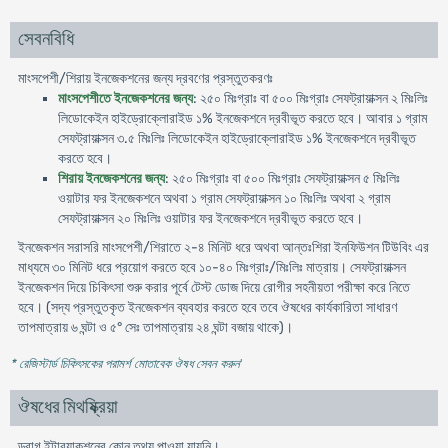
সেবনবিধি
মাংসপেশী/শিরায় ইনজেকশনের জন্য দ্রবণের প্রস্তুতকরণঃ
মাংসপেশীতে ইনজেকশনের জন্য
: ২৫০ মিঃগ্রাঃ বা ৫০০ মিঃগ্রাঃ সেফট্রায়াক্সন ২ মিঃলিঃ
লিডোকেইন হাইড্রোক্লোরাইড ১% ইনজেকশনে দ্রবীভূত করতে হবে। আবার ১ গ্রাম
সেফট্রায়াক্সন ৩.৫ মিঃলিঃ লিডোকেইন হাইড্রোক্লোরাইড ১% ইনজেকশনে দ্রবীভূত
করতে হবে।
শিরায় ইনজেকশনের জন্য
: ২৫০ মিঃগ্রাঃ বা ৫০০ মিঃগ্রাঃ সেফট্রায়াক্সন ৫ মিঃলিঃ
ওয়াটার ফর ইনজেকশনে অথবা ১ গ্রাম সেফট্রায়াক্সন ১০ মিঃলিঃ অথবা ২ গ্রাম
সেফট্রায়াক্সন ২০ মিঃলিঃ ওয়াটার ফর ইনজেকশনে দ্রবীভূত করতে হবে।
ইনজেকশন সরাসরি মাংসপেশী/শিরাতে ২-৪ মিনিট ধরে অথবা আন্তঃশিরা ইনফিউশন টিউবিং এর
মাধ্যমে ৩০ মিনিট ধরে প্রয়োগ করতে হবে ১০-৪০ মিঃগ্রাঃ/মিঃলিঃ মাত্রায়। সেফট্রায়াক্সন
ইনজেকশন দিয়ে চিকিৎসা শুরু করার পূর্বে টেস্ট ডোজ দিয়ে রোগীর সহনীয়তা পরীক্ষা করে নিতে
হবে। (সদ্য প্রস্তুতকৃত ইনজেকশন ব্যবহার করতে হবে তবে ঔষধের কার্যকারিতা সাধারণ
তাপমাত্রায় ৬ ঘন্টা ও ৫° সেঃ তাপমাত্রায় ২৪ ঘন্টা বজায় থাকে)।
* রেজিস্টার্ড চিকিৎসকের পরামর্শ মোতাবেক ঔষধ সেবন করুন
'
ঔষধের মিথষ্ক্রিয়া
ড্রাগ ইন্টার‌্যাকশনের কোন তথ্য পাওয়া যায়নি।