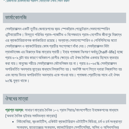
* রেজিস্টার্ড চিকিৎসকের পরামর্শ মোতাবেক ঔষধ সেবন করুন
'
ফার্মাকোলজি
সেফট্রায়াক্সন একটি তৃৃতীয় জেনারেশনের ব্রড স্পেকট্রাম পেরেন্টেরাল সেফালোস্পোরিন
এন্টিবায়োটিক। বিস্তৃত পরিধির গ্রাম-পজেটিভ ও বিশেষভাবে গ্রাম-নেগেটিভ জীবাণুর বিরুদ্ধে
এর ব্যাকটেরিয়ানাশক কার্যকারিতা রয়েছে। অন্যান্য সেফালোস্পোরিন ও পেনিসিলিনের মতো
সেফট্রায়াক্সন ও ব্যাকটেরিয়ার কোষ প্রাচীর সংশ্লেষণে বাঁধা দেয়। সেফট্রায়াক্সন বিটা
ল্যাকটামেজ এর বিরুদ্ধে উচ্চ মাত্রায় স্থায়ী। ইহার প্লাজমা নিঃসরণ অর্ধায়ু (half-life) হচ্ছে
প্রায় ৬-৯ ঘন্টা যার কারণে অধিকাংশ রোগীর ক্ষেত্রে এই ঔষধ দৈনিক একবার হিসেবে ব্যবহার
করা যায়। মানুষের শরীরে সেফট্রায়াক্সন মেটাবলিজম হয় না। প্রায় ৪০-৬৫% সেফট্রায়াক্সন
অপরিবর্তিত অবস্থায় মূত্রের মাধ্যমে নিস্কাশিত হয়। অবশিষ্ট অংশ পিত্ত দ্বারা নিষ্কাশিত হয়
এবং মলের ভিতর অপরিবর্তিত অবস্থায় একে পাওয়া যায়। প্লাজমা প্রোটিনের সাথে এই ঔষধ
৯৫% যুক্ত থাকে।
ঔষধের মাত্রা
প্রাপ্ত বয়স্ক
: সাধারণ মাত্রায় দৈনিক ১-২ গ্রাম শিরায়/মাংসপেশীতে ইনজেকশনের মাধ্যমে
(অথবা দৈনিক দুইবার সমবিভক্ত মাত্রায়)
নিউমোনিয়া, ব্রংকাইটিস, একিউট ব্যাকটেরিয়াল ওটাইটিস মিডিয়া, চর্ম ও চর্ম সংক্রান্ত
সংক্রমন, মূত্রতন্ত্রের সংক্রমন, ব্যাকটেরিয়াল সেপটিসেমিয়া, অস্থি ও অস্থিসন্ধির