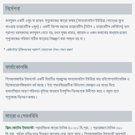
নির্দেশনা
কনসুকন একটি ওষুধ যা রক্তে গ্লুকোজের মাত্রা কমায় (সালফোনাইল ইউরিয়া গোত্রের মুখে
খাওয়ার ডায়াবেটিক ওষুধ)। একটি বিশেষ ধরনের ডায়াবেটিস (টাইপ ২ ডায়াবেটিস মেলিটাস) হলে
প্রাপ্ত বয়স্কদের কনসুকন খেতে হয়, যখন সুষম খাবার, ব্যায়াম ও ওজন কমানোর মাধ্যমে রক্তে
গ্লুকোজের পরিমান সঠিক মাত্রায় নিয়ন্ত্রণ করা সম্ভব হয় না।
* রেজিস্টার্ড চিকিৎসকের পরামর্শ মোতাবেক ঔষধ সেবন করুন
'
ফার্মাকোলজি
গ্লিক্লাজাইড ট্যাবলেট একটি দ্বিতীয় প্রজন্মের সালফোনাইল ইউরিয়া যার হাইপোগ্লাইসেমিক ও
হিমোবায়োলজিক্যাল ধর্ম আছে। ইহা প্যানক্রিয়াটিক বিটাসেল মেমব্রন এর মধ্যে দিয়ে
ক্যালসিয়াম আয়ণ পরিবহন বৃদ্ধির মাধ্যমে ইনসুলিন নিঃসরণকে উদ্দীপ্ত করে ও যকৃত হতে
গ্লুকোজ নিঃসরণ কমায়।
মাত্রা ও সেবনবিধি
ফিল্ম কোটেড ট্যাবলেট
: প্রারম্ভিক মাত্রা দৈনিক ৪০-৮০ মি.গ্রা.। প্রয়োজনে দৈনিক ৩২০
মি.গ্রা. পর্যন্ত বৃদ্ধি করে বিভক্ত মাত্রায় দেয়া যেতে পারে। গ্লিক্লাজাইড ট্যাবলেট অবশ্যই