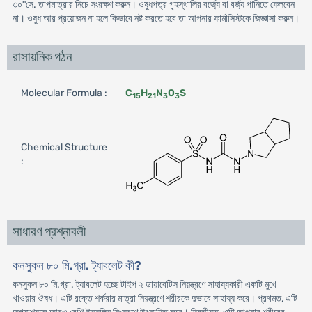
৩০°সে. তাপমাত্রার নিচে সংরক্ষণ করুন। ওষুধপত্র গৃহস্থালির বর্জ্যে বা বর্জ্য পানিতে ফেলবেন
না। ওষুধ আর প্রয়োজন না হলে কিভাবে নষ্ট করতে হবে তা আপনার ফার্মাসিস্টকে জিজ্ঞাসা করুন।
রাসায়নিক গঠন
Molecular Formula :
C
H
N
O
S
15
21
3
3
Chemical Structure
:
সাধারণ প্রশ্নাবলী
কনসুকন ৮০ মি.গ্রা. ট্যাবলেট কী?
কনসুকন ৮০ মি.গ্রা. ট্যাবলেট হচ্ছে টাইপ ২ ডায়াবেটিস নিয়ন্ত্রণে সাহায্যকারী একটি মুখে
খাওয়ার ঔষধ। এটি রক্তে শর্করার মাত্রা নিয়ন্ত্রণে শরীরকে দুভাবে সাহায্য করে। প্রথমত, এটি