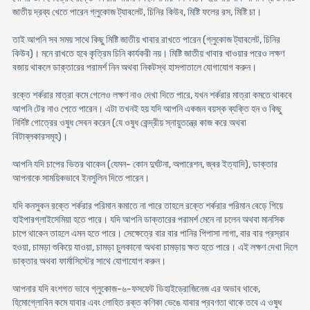
জাতীয় দ্রব্য খেতে পারেন গ্লুকোজ ট্যাবলেট, চিনির কিউব, মিষ্টি ফলের রস, মিষ্টি চা।
তাই আপনি সব সময় সাথে কিছু মিষ্টি জাতীয় খাবার রাখতে পারেন (গ্লুকোজ ট্যাবলেট, চিনির
কিউব)। মনে রাখতে হবে কৃত্রিম চিনি কার্যকরী নয়। মিষ্টি জাতীয় খাবার খাওয়ার পরেও লক্ষণ
বজায় থাকলে ডাক্তারের পরামর্শ নিন অথবা নিকটস্থ হাসপাতালে যোগাযোগ করুন।
রক্তে শর্করার মাত্রা কমে গেলেও লক্ষণ নাও দেখা দিতে পারে, যখন শর্করার মাত্রা কমতে থাকবে
আপনি টের নাও পেতে পারেন। এটা তখনই হয় যদি আপনি একজন বয়স্ক ব্যক্তি হন ও কিছু
নির্দিষ্ট গোত্রের ওষুধ সেবন করেন (যে ওষুধ কেন্দ্রীয় স্নায়ুতন্ত্রে কাজ করে অথবা
বিটাব্লকারসমূহ)।
আপনি যদি চাপের ভিতর থাকেন (যেমন- কোন দুর্ঘটনা, অপারেশন, জ্বর ইত্যাদি), ডাক্তার
আপনাকে সাময়িকভাবে ইনসুলিন দিতে পারেন।
যদি কনসুকন রক্তে শর্করার পরিমান কমাতে না পারে তাহলে রক্তে শর্করার পরিমান বেড়ে গিয়ে
হাইপারগ্লাইসেমিয়া হতে পারে। যদি আপনি ডাক্তারের পরামর্শ মেনে না চলেন অথবা মানসিক
চাপে থাকেন তাহলে এমন হতে পারে। সেক্ষেত্রে বার বার পানির পিপাসা লাগা, বার বার প্রস্রাব
হওয়া, চামড়া শুকিয়ে যাওয়া, চামড়া চুলকানো অথবা চামড়ায় ক্ষত হতে পারে। এই লক্ষণ দেখা দিলে
ডাক্তার অথবা ফার্মাসিস্টের সাথে যোগাযোগ করুন।
আপনার যদি বংশগত ভাবে গ্লুকোজ-৬-ফসফেট ডিহাইড্রোজিনেজ এর অভাব থাকে,
হিমোগ্লোবিন কমে যাবার এবং লোহিত রক্ত কণিকা ভেঙে যাবার প্রবণতা থাকে তবে এ ওষুধ