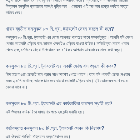
অগ্ন্যাশয়কে আরও বেশি ইনসুলিন নিঃসরণে উৎসাহিত করে। দ্বিতীয়ত, এটি আপনার শরীরের
বিদ্যমান ইনসুলিন ব্যবহারের সামর্থ্য বৃদ্ধি করে। এভাবেই এটি আপনার রক্তে শর্করার মাত্রা
কমিয়ে দেয়।
খাবার ব্যতীত কনসুকন ৮০ মি.গ্রা. ট্যাবলেট সেবন করলে কী হবে?
কনসুকন ৮০ মি.গ্রা. ট্যাবলেট এর ডোজ আপনার খাবারের সাথে সম্পর্কযুক্ত। আপনি যদি সেবন
বেলার আহারটি এড়িয়ে যান, তাহলে ঔষধটিও এড়িয়ে যাওয়া উচিত। অতিরিক্ত কোনো খাবার
খেতে হলে, সেদিনের মাত্রা উপযোজন করার বিষয়ে আপনার ডাক্তারের সাথে কথা বলুন।
কনসুকন ৮০ মি.গ্রা. ট্যাবলেট এর একটি ডোজ বাদ পড়লে কী করব?
মিস হয়ে যাওয়া ডোজটি মনে পড়ার সাথে সাথেই খেতে পারেন। তবে যদি পরবর্তী ডোজ নেওয়ার
সময় হয়ে গিয়ে থাকে, তাহলে মিস হয়ে যাওয়া ডোজটি এড়িয়ে যান। দুটি ডোজ একসাথে খেয়ে
নেওয়া যাবে না।
কনসুকন ৮০ মি.গ্রা. ট্যাবলেট এর কার্যকারিতা কতক্ষণ স্থায়ী হয়?
এই ঔষধের কার্যকারিতা সাধারণত গড়ে ২৪ ঘন্টা স্থায়ী হয়।
গর্ভাবস্থায় কনসুকন ৮০ মি.গ্রা. ট্যাবলেট সেবন কি নিরাপদ?
এই ঔষধটি গর্ভবতী মহিলাদের জন্য নিরাপদ নয়।