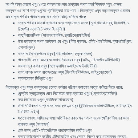
আপনি অন্য কোনো ওষুধ খেয়ে থাকলে আপনার ডাক্তার অথবা ফার্মাসিস্টকে বলুন, কেননা
কনসুকন এর সাথে অন্য ওষুধের প্রতিক্রিয়া হতে পারে। নিম্নোক্ত ওষুধ সমূহ কনসুকন এমআর
এর রক্তে শর্করার পরিমান কমানোর মাত্রা বাড়িয়ে দিতে পারে:
রক্তে শর্করার মাত্রা কমানোর অন্য ওষুধ সেবন করলে (মুখে খাওয়া ওষুধ, জিএলপি-১
রিসেপ্টর এগোনিস্ট অথবা ইনসুলিন)
অ্যান্টিবায়োটিকস (সালফোনামাইড, ক্ল্যারিথ্রোমাইসিন)
উচ্চ রক্তচাপ অথবা হার্টফেল এর ওষুধ (বিটা ব্লকার, এসিই-ইনহিবিটর, ক্যাপটোপ্রিল,
এনালাপ্রিল)
ফাংগাল ইনফেকশনের ওষুধ (মাইকোনাজল, ফ্লুকোনাজল)
পাকস্থলী অথবা অন্ত্রে আলসার নিরাময়ের ওষুধ (এইচ
-রিসেপ্টর এন্টাগনিস্ট)
২
অবসাদ দূর করার ওষুধ (মনোঅ্যামিন অক্সাইডেজ ইনহিবিটর)
ব্যথা নাশক অথবা বাতজ্বরের ওষুধ (ফিনাইলবিউটাজন, আইবুপ্রোফেন)
অ্যালকোহল মিশ্রিত ওষুধ
নিম্নোক্ত ওষুধ সমূহ কনসুকনের রক্তে শর্করার পরিমান কমানোর মাত্রা কমিয়ে দিতে পারে:
কেন্দ্রীয় স্নায়ুতন্ত্রের রোগ নিরাময়ের জন্য ব্যবহৃত ওষুধ (ক্লোরপ্রোমাজিন)
ক্ষত নিরাময়ের ওষুধ (করটিকোস্টেরয়েডস)
হাঁপানি চিকিৎসা ও প্রসবের সময় ব্যবহৃত ওষুধ (ইন্ট্রাভেনাস সালবিউটামল, রিটোড্রাইন,
টারবিউটালাইন)
স্তনে সমস্যা, মাসিকের সময় অতিরিক্ত রক্ত ক্ষরণ এবং এণ্ডোমেট্রিওসিস এর জন্য
ব্যবহৃত ওষুধ (ডানাজল)
সেন্ট জনস্ ওয়ার্ট-হাইপেরিকাম পারফোরাটাম জাতীয় ওষুধ
ফ্লুরোকুইনোলোন জাতীয় এন্টিবায়োটিক ওষুধ সেবনে, বিশেষ করে বয়স্কদের ক্ষেত্রে,