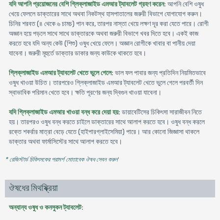
যদি আপনি প্রয়োজনের বেশি গ্লিক্লাজাইড এমআর ট্যাবলেট গ্রহণ করেন
: আপনি বেশি ওষুধ
খেয়ে ফেললে ডাক্তারের সাথে অথবা নিকটস্থ হাসপাতালের জরুরী বিভাগে যোগাযোগ করুন।
চিনির শরবত (৪ থেকে ৬ চামচ) পান করে, তারপর নাস্তা খেয়ে লক্ষণ দূর করা যেতে পারে। রোগী
অজ্ঞান হয়ে পড়লে সাথে সাথে ডাক্তারকে অথবা জরুরী বিভাগে খবর দিতে হবে। একই কাজ
করতে হবে যদি অন্য কেউ (শিশু) ওষুধ খেয়ে ফেলে। অজ্ঞান রোগীকে খাবার বা পানীয় দেয়া
যাবেনা। জরুরী মূহুর্তে ডাক্তার ডাকার জন্য কাউকে থাকতে হবে।
গ্লিক্লাজাইড এমআর ট্যাবলেট খেতে ভুলে গেলে
: ভাল ফল পাবার জন্য প্রতিদিন নিয়মিতভাবে
ওষুধ খাওয়া উচিত। তারপরেও গ্লিক্লাজাইড এমআর ট্যাবলেট খেতে ভুলে গেলে পরবর্তী দিন
স্বাভাবিক পরিমান খেতে হবে। ক্ষতি পূরণের জন্য দ্বিগুন খাওয়া যাবেনা।
যদি গ্লিক্লাজাইড এমআর খাওয়া বন্ধ করে দেয়া হয়
: ডায়াবেটিসের চিকিৎসা সারাজীবন নিতে
হয়। তারপরও ওষুধ বন্ধ করতে চাইলে ডাক্তারের সাথে আলাপ করতে হবে। ওষুধ বন্ধ করলে
রক্তে শকর্রার মাত্রা বেড়ে যেতে (হাইপারগ্লাইসেমিয়া) পারে। আর কোনো জিজ্ঞাসা থাকলে
ডাক্তার অথবা ফার্মাসিস্টের সাথে আলাপ করতে হবে।
* রেজিস্টার্ড চিকিৎসকের পরামর্শ মোতাবেক ঔষধ সেবন করুন
'
ঔষধের মিথষ্ক্রিয়া
অন্যান্য ওষুধ ও কনসুকন ট্যাবলেট
: