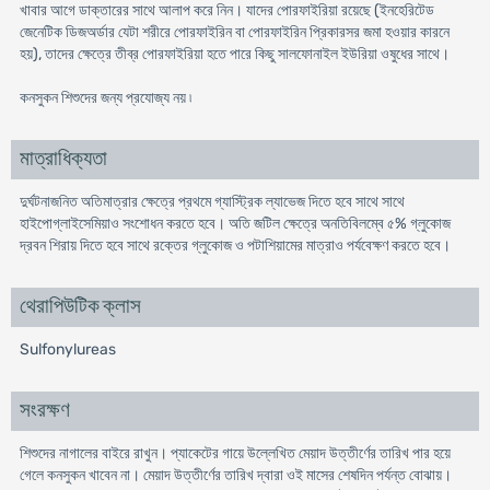
খাবার আগে ডাক্তারের সাথে আলাপ করে নিন। যাদের পোরফাইরিয়া রয়েছে (ইনহেরিটেড
জেনেটিক ডিজঅর্ডার যেটা শরীরে পোরফাইরিন বা পোরফাইরিন প্রিকারসর জমা হওয়ার কারনে
হয়), তাদের ক্ষেত্রে তীব্র পোরফাইরিয়া হতে পারে কিছু সালফোনাইল ইউরিয়া ওষুধের সাথে।
কনসুকন শিশুদের জন্য প্রযোজ্য নয় ৷
মাত্রাধিক্যতা
দুর্ঘটনাজনিত অতিমাত্রার ক্ষেত্রে প্রথমে গ্যাস্ট্রিক ল্যাভেজ দিতে হবে সাথে সাথে
হাইপোগ্লাইসেমিয়াও সংশোধন করতে হবে। অতি জটিল ক্ষেত্রে অনতিবিলম্বে ৫% গ্লুকোজ
দ্রবন শিরায় দিতে হবে সাথে রক্তের গ্লুকোজ ও পটাশিয়ামের মাত্রাও পর্যবেক্ষণ করতে হবে।
থেরাপিউটিক ক্লাস
Sulfonylureas
সংরক্ষণ
শিশুদের নাগালের বাইরে রাখুন। প্যাকেটের গায়ে উল্লেখিত মেয়াদ উত্তীর্ণের তারিখ পার হয়ে
গেলে কনসুকন খাবেন না। মেয়াদ উত্তীর্ণের তারিখ দ্বারা ওই মাসের শেষদিন পর্যন্ত বোঝায়।