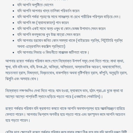
যদি আপনি অপুষ্টিতে ভোগেন
যদি আপনি আপনার খাদ্য তালিকা পরিবর্তন করেন
যদি আপনি শর্করা গ্রহণের সাথে সামঞ্জস্য না রেখে শারীরিক পরিশ্রম বাড়িয়ে দেন।
যদি আপনি মদ (অ্যালকোহল) পান করেন
যদি আপনি একই সাথে অন্য ওষুধ বা কোন ভেষজ উপাদান সেবন করেন
যদি আপনি কনসুকনের খুব উচ্চ মাত্রা সেবন করেন
যদি আপনার হরমোন জনিত কোন সমস্যা থাকে (থাইরয়েড গ্রন্থি, পিটুইটারি গ্রন্থি
অথবা এড্রেনালিন করটেক্স গ্রন্থিতে)
যদি আপনার লিভার ও কিডনীতে মারাত্মক জটিলতা থাকে।
আপনার রক্তে শর্করার পরিমান কমে গেলে নিম্নোক্ত উপসর্গ সমূহ দেখা দিতে পারে: মাথা ব্যথা,
ক্ষুধা, বমি বমি ভাব, বমি, উৎকণ্ঠা, অনিদ্রা, অস্থিরতা, অস্বাভাবিক আচরণ, অমনোযোগিতা,
সচেতনতা হ্রাস, বিষন্নতা, বিব্রতবোধ, বাকশক্তি অথবা দৃষ্টিশক্তি হ্রাস, কাঁপুনি, অনুভূতি হ্রাস,
ঝিমুনি এবং অসহায় বোধ।
নিম্নোক্ত লক্ষণগুলিও দেখা দিতে পারে: ঘাম হওয়া, ফ্যাকাসে ভাব, হঠাৎ প্রচণ্ড বুকে ব্যথা যা
আস্তে আস্তে পার্শ্ববর্তী স্থানে ছড়িয়ে পড়তে পারে (এনজাইনা পেকটরিস)।
রক্তে শর্করার পরিমান যদি ক্রমাগত কমতে থাকে আপনি অবসাদগ্রস্থ হয়ে আত্মনিয়ন্ত্রণ হারিয়ে
ফেলতে পারেন। আপনার নিঃশ্বাস অগভীর হয়ে পড়তে পারে এবং হৃদস্পন্দন কমে আপনি অচেতন
হয়ে পড়তে পারেন।
বেশির ভাগ ক্ষেত্রেই রক্তে শর্করার পরিমান কমে যাবার লক্ষণ ঠিক হয়ে যায় যদি আপনি দ্রুত মিষ্টি