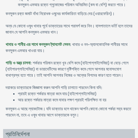
কনসুকন এমআর রক্তে গ্লুকোজের পরিমান অনিয়মিত (কম বা বেশি) করতে পারে।
কনসুকন রক্ত জমাট বাঁধা নিরোধক ওষুধের কার্যকারিতা বাড়িয়ে দেয় (ওয়ারফেরিন)।
অন্য যে কোনো ওষুধ খাবার পূর্বে ডাক্তারের সাথে পরামর্শ করে নিন। হাসপাতালে ভর্তি হলে তাদের
জানান যে আপনি কনসুকন এমআর খান।
খাবার ও পানীয় এর সাথে কনসুকন ট্যাবলেট সেবন
: খাবার ও নন-অ্যালকোহলিক পানীয়র সাথে
কনসুকন এমআর খাওয়া যায়।
গাড়ি ও যন্ত্র চালনা
: শর্করার পরিমান রক্তে খুব বেশি কমে (হাইপোগ্লাইসেমিয়া) বা বেড়ে গেলে
(হাইপারগ্লাইসেমিয়া) বা ডায়াবেটিসের কারণে দৃষ্টিশক্তি কমে গেলে আপনার মনোসংযোগ
বাধাগ্রস্থ হতে পারে। তাই আপনি আপনার নিজের ও অন্যের বিপদের কারণ হতে পারেন।
দয়াকরে ডাক্তারকে জিজ্ঞাসা করুন আপনি গাড়ি চালাতে পারবেন কিনা যদি:
প্রায়ই রক্তে শর্করার মাত্রা কমে যায় (হাইপোগ্লাইসেমিয়া)
আর রক্তে শর্করার মাত্রা কমে যাবার লক্ষণ প্রায়ই পরিলক্ষিত না হয়
কনসুকন এ আছে ল্যাকটোজ। যদি ডাক্তার বলে থাকেন আপনি কোনো কোনো শর্করা সহ্য করতে
পারবেন না, তবে এ ওষুধ খাবার আগে ডাক্তারকে বলুন।
প্রতিনির্দেশনা