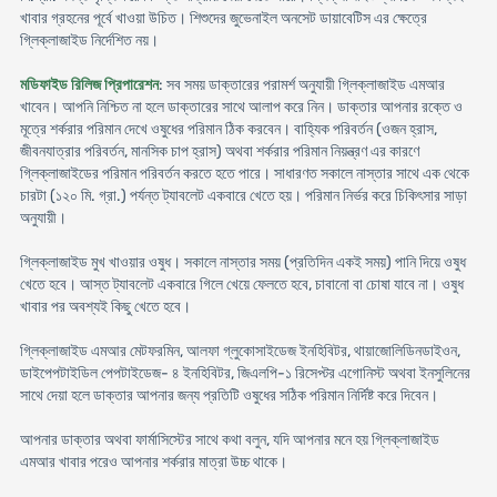
খাবার গ্রহনের পূর্বে খাওয়া উচিত। শিশুদের জুভেনাইল অনসেট ডায়াবেটিস এর ক্ষেত্রে
গ্লিক্লাজাইড নির্দেশিত নয়।
মডিফাইড রিলিজ প্রিপারেশন
: সব সময় ডাক্তারের পরামর্শ অনুযায়ী গ্লিক্লাজাইড এমআর
খাবেন। আপনি নিশ্চিত না হলে ডাক্তারের সাথে আলাপ করে নিন। ডাক্তার আপনার রক্তে ও
মূত্রে শর্করার পরিমান দেখে ওষুধের পরিমান ঠিক করবেন। বাহ্যিক পরিবর্তন (ওজন হ্রাস,
জীবনযাত্রার পরিবর্তন, মানসিক চাপ হ্রাস) অথবা শর্করার পরিমান নিয়ন্ত্রণ এর কারণে
গ্লিক্লাজাইডের পরিমান পরিবর্তন করতে হতে পারে। সাধারণত সকালে নাস্তার সাথে এক থেকে
চারটা (১২০ মি. গ্রা.) পর্যন্ত ট্যাবলেট একবারে খেতে হয়। পরিমান নির্ভর করে চিকিৎসার সাড়া
অনুযায়ী।
গ্লিক্লাজাইড মুখ খাওয়ার ওষুধ। সকালে নাস্তার সময় (প্রতিদিন একই সময়) পানি দিয়ে ওষুধ
খেতে হবে। আস্ত ট্যাবলেট একবারে গিলে খেয়ে ফেলতে হবে, চাবানো বা চোষা যাবে না। ওষুধ
খাবার পর অবশ্যই কিছু খেতে হবে।
গ্লিক্লাজাইড এমআর মেটফরমিন, আলফা গ্লুকোসাইডেজ ইনহিবিটর, থায়াজোলিডিনডাইওন,
ডাইপেপটাইডিল পেপটাইডেজ- ৪ ইনহিবিটর, জিএলপি-১ রিসেপ্টর এগোনিস্ট অথবা ইনসুলিনের
সাথে দেয়া হলে ডাক্তার আপনার জন্য প্রতিটি ওষুধের সঠিক পরিমান নির্দিষ্ট করে দিবেন।
আপনার ডাক্তার অথবা ফার্মাসিস্টের সাথে কথা বলুন, যদি আপনার মনে হয় গ্লিক্লাজাইড
এমআর খাবার পরেও আপনার শর্করার মাত্রা উচ্চ থাকে।