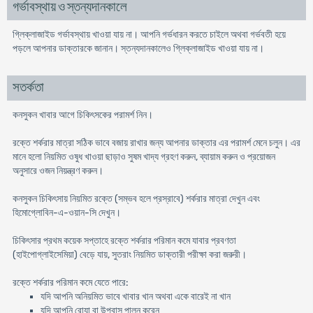
গর্ভাবস্থায় ও স্তন্যদানকালে
গ্লিক্লাজাইড গর্ভাবস্থায় খাওয়া যায় না। আপনি গর্ভধারন করতে চাইলে অথবা গর্ভবতী হয়ে
পড়লে আপনার ডাক্তারকে জানান। স্তন্যদানকালেও গ্লিক্লাজাইড খাওয়া যায় না।
সতর্কতা
কনসুকন খাবার আগে চিকিৎসকের পরামর্শ নিন।
রক্তে শর্করার মাত্রা সঠিক ভাবে বজায় রাখার জন্য আপনার ডাক্তার এর পরামর্শ মেনে চলুন। এর
মানে হলো নিয়মিত ওষুধ খাওয়া ছাড়াও সুষম খাদ্য গ্রহণ করুন, ব্যায়াম করুন ও প্রয়োজন
অনুসারে ওজন নিয়ন্ত্রণ করুন।
কনসুকন চিকিৎসায় নিয়মিত রক্তে (সম্ভব হলে প্রস্রাবে) শর্করার মাত্রা দেখুন এবং
হিমোগ্লোবিন-এ-ওয়ান-সি দেখুন।
চিকিৎসার প্রথম কয়েক সপ্তাহে রক্তে শর্করার পরিমান কমে যাবার প্রবণতা
(হাইপোগ্লাইসেমিয়া) বেড়ে যায়, সুতরাং নিয়মিত ডাক্তারী পরীক্ষা করা জরুরী।
রক্তে শর্করার পরিমান কমে যেতে পারে:
যদি আপনি অনিয়মিত ভাবে খাবার খান অথবা একে বারেই না খান
যদি আপনি রোযা বা উপবাস পালন করেন