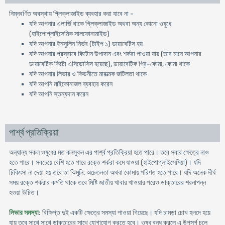
নিম্নবর্ণিত অবস্থায় গ্লিক্লাজাইড ব্যবহার করা যাবে না -
যদি আপনার এলার্জি থাকে গ্লিক্লাজাইড অথবা অন্য কোনো ওষুধে
(হাইপোগ্লাইসেমিক সালফোনামাইড)
যদি আপনার ইনসুলিন নির্ভর (টাইপ ১) ডায়াবেটিস হয়
যদি আপনার প্রস্রাবে কিটোন উপাদান এবং শর্করা পাওয়া যায় (তার মানে আপনার
ডায়াবেটিক কিটো এসিডোসিস হয়েছে), ডায়াবেটিক প্রি-কোমা, কোমা থাকে
যদি আপনার লিভার ও কিডনীতে মারাত্মক জটিলতা থাকে
যদি আপনি মাইকোনাজল ব্যবহার করেন
যদি আপনি স্তন্যদান করেন
পার্শ্ব প্রতিক্রিয়া
অন্যান্য সকল ওষুধের মত কনসুকন এর পার্শ্ব প্রতিক্রিয়া হতে পারে। তবে সবার ক্ষেত্রে নাও
হতে পারে। সবচেয়ে বেশি হতে পারে রক্তে শর্করা কমে যাওয়া (হাইপোগ্লাইসেমিয়া)। যদি
চিকিৎসা না দেয়া হয় তবে তা ঝিমুনি, অচেতনতা অথবা কোমায় পরিণত হতে পারে। যদি অনেক দীর্ঘ
সময় রক্তে শর্করার কমতি থাকে তবে মিষ্টি জাতীয় খাবার খাওয়ার পরেও ডাক্তারের শরনাপন্ন
হওয়া উচিত।
লিভার সমস্যা
: বিক্ষিপ্ত দুই একটি ক্ষেত্রে সমস্যা পাওয়া গিয়েছে। যদি চামড়া চোখ হলদে হয়ে
যায় তবে সাথে সাথে ডাক্তারের সাথে যোগাযোগ করতে হবে। ওষুধ বন্ধ করলে এ উপসর্গ চলে