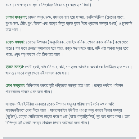
যাবে। সেক্ষেত্রে ডাক্তার সিদ্ধান্ত নিবেন ওষুধ বন্ধ হবে কিনা।
চামড়া সংক্রমণ
: চামড়া শুষ্ক, রুক্ষ, খসখসে লাল হয়ে যাওয়া, এনজিওইডিমা (চোখের পাতা,
মুখমণ্ডল, ঠোঁট, মুখ, জিহবা এবং ঘাড়ের টিস্যু দ্রুত ফুলে গিয়ে শ্বাসের সমস্যা হওয়া) ও চুলকানি
হতে পারে।
রক্তে সমস্যা
: রক্তের উপাদান (অনুচক্রিকা, লোহিত কনিকা, শ্বেত রক্ত কনিকা) কমে যেতে
পারে। যার ফলে চেহারা ফ্যাকাসে হতে পারে, রক্ত ক্ষরন হতে পারে, গুটি ওঠা অথবা জ্বর হতে
পারে, ওষুধ বন্ধ করলে এটা ঠিক হয়ে যাবে।
হজমে সমস্যা
: পেটে ব্যথা, বমি বমি ভাব, বমি, বদ হজম, ডায়রিয়া অথবা কোষ্ঠকাঠিন্য হতে পারে।
খাবারের সাথে ওষুধ খেলে এই সমস্যা কমে যায়।
চোখ সংক্রমণ
: চিকিৎসার শুরুতে দৃষ্টি শক্তিতে সমস্যা হতে পারে। রক্তে শর্করার পরিমান
পরিবর্তনের কারনে এমন হতে পারে।
সালফোনাইল ইউরিয়া ব্যবহারে রক্তে উপাদান সমূহের পরিমান পরিবর্তন অথবা অতি
সংবেদনশীলতা দেখা দিতে পারে। সালফোনাইল ইউরিয়া খাওয়া বন্ধ করলে লিভার সমস্যা
(জন্ডিস), রক্তে সোডিয়ামের মাত্রা কমে যাওয়া (হাইপোন্যাট্রিমিয়া) দূর হয়ে যাবার কথা। তবে
বিক্ষিপ্ত দুই একটি ক্ষেত্রে মারাত্মক লিভার জটিলতা হতে পারে।