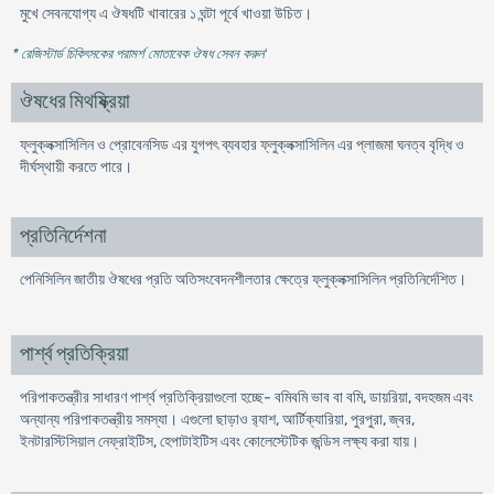
মুখে সেবনযোগ্য এ ঔষধটি খাবারের ১ ঘন্টা পূর্বে খাওয়া উচিত।
* রেজিস্টার্ড চিকিৎসকের পরামর্শ মোতাবেক ঔষধ সেবন করুন
'
ঔষধের মিথষ্ক্রিয়া
ফ্লুক্লক্সাসিলিন ও প্রোবেনসিড এর যুগপৎ ব্যবহার ফ্লুক্লক্সাসিলিন এর প্লাজমা ঘনত্ব বৃদ্ধি ও
দীর্ঘস্থায়ী করতে পারে।
প্রতিনির্দেশনা
পেনিসিলিন জাতীয় ঔষধের প্রতি অতিসংবেদনশীলতার ক্ষেত্রে ফ্লুক্লক্সাসিলিন প্রতিনির্দেশিত।
পার্শ্ব প্রতিক্রিয়া
পরিপাকতন্ত্রীর সাধারণ পার্শ্ব প্রতিক্রিয়াগুলো হচ্ছে- বমিবমি ভাব বা বমি, ডায়রিয়া, বদহজম এবং
অন্যান্য পরিপাকতন্ত্রীয় সমস্যা। এগুলো ছাড়াও র‌্যাশ, আর্টিক্যারিয়া, পুরপুরা, জ্বর,
ইনটারস্টিসিয়াল নেফ্রাইটিস, হেপাটাইটিস এবং কোলেস্টেটিক জন্ডিস লক্ষ্য করা যায়।