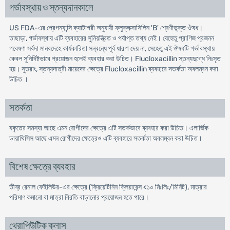
গর্ভাবস্থায় ও স্তন্যদানকালে
US FDA-এর প্রেগন্যান্সি ক্যাটাগরী অনুযায়ী ফ্লুক্লক্সাসিলিন 'B' শ্রেণীভূক্ত ঔষধ।
তাছাড়া, গর্ভাবস্থায় এটি ব্যবহারের সুনিয়ন্ত্রিত ও পর্যাপ্ত তথ্য নেই। যেহেতু প্রাণিজ প্রজনন
গবেষণা সর্বদা মানবদেহে কার্যকারিতা সন্বন্ধে পূর্ব ধারণা দেয় না, সেহেতু এই ঔষধটি গর্ভাবস্থায়
কেবল সুনির্দিষ্টভাবে প্রয়োজন হলেই ব্যবহার করা উচিত। Flucloxacillin স্তন্যদুগ্ধে নিঃসৃত
হয়। সুতরাং, স্তন্যদাত্রী মায়েদের ক্ষেত্রে Flucloxacillin ব্যবহারে সতর্কতা অবলম্বন করা
উচিত ।
সতর্কতা
যকৃতের সমস্যা আছে এমন রোগীদের ক্ষেত্রে এটি সতর্কভাবে ব্যবহার করা উচিত। এলার্জিক
ডায়াথিসিস আছে এমন রোগীদের ক্ষেত্রেও এটি ব্যবহারে সতর্কতা অবলম্বন করা উচিত।
বিশেষ ক্ষেত্রে ব্যবহার
তীব্র রেনাল ফেইলিউর-এর ক্ষেত্রে (ক্রিয়েটিনিন ক্লিয়ারেন্স <১০ মিঃলিঃ/মিনিট), মাত্রার
পরিমাণ কমানো বা মাত্রা বিরতি বাড়ানোর প্রয়োজন হতে পারে।
থেরাপিউটিক ক্লাস