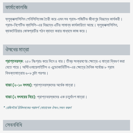
ফার্মাকোলজি
ফ্লুক্লক্সাসিলিন পেনিসিলিনেজ তৈরী করে এমন সব গ্রাম-পজিটিভ জীবাণুর বিরূদ্ধে কার্যকরী।
গ্রাম-নিগেটিভ ব্যাসিলি-এর বিরূদ্ধে এটির সামান্য কার্যকারিতা আছে। ফ্লুক্লক্সাসিলিন,
ব্যাকটেরিয়ার কোষপ্রাচীর গঠন ব্যাহত করার মাধ্যমে কাজ করে।
ঔষধের মাত্রা
প্রাপ্তবয়স্ক
: ২৫০ মিঃগ্রাঃ করে দিনে ৪ বার। তীব্র সংক্রমণের ক্ষেত্রে এ মাত্রা দ্বিগুণ করা
যেতে পারে। অস্টিওমায়েলাইটিস ও এন্ডোকার্ডিটিস-এর ক্ষেত্রে দৈনিক সর্বোচ্চ ৮ গ্রাম
বিভক্তমাত্রায় ৬-৮ ঘন্টা পরপর।
বাচ্চা (২-১০ বৎসর)
: প্রাপ্তবয়স্কদের অর্ধেক মাত্রা।
বাচ্চা (২ বৎসরের নিচে)
: প্রাপ্তবয়স্কদের এক চতুর্থাংশ মাত্রা।
* রেজিস্টার্ড চিকিৎসকের পরামর্শ মোতাবেক ঔষধ সেবন করুন
'
সেবনবিধি