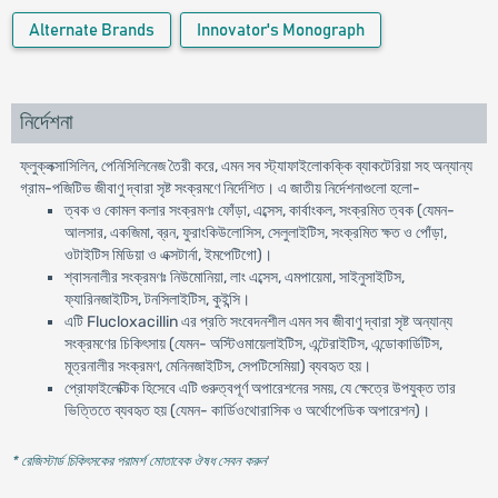
Alternate Brands
Innovator's Monograph
নির্দেশনা
ফ্লুক্লক্সাসিলিন, পেনিসিলিনেজ তৈরী করে, এমন সব স্ট্যাফাইলোকক্কি ব্যাকটেরিয়া সহ অন্যান্য
গ্রাম-পজিটিভ জীবাণু দ্বারা সৃষ্ট সংক্রমণে নির্দেশিত। এ জাতীয় নির্দেশনাগুলো হলো-
ত্বক ও কোমল কলার সংক্রমণঃ ফোঁড়া, এব্সেস, কার্বাংকল, সংক্রমিত ত্বক (যেমন-
আলসার, একজিমা, ব্রন, ফুরাংকিউলোসিস, সেলুলাইটিস, সংক্রমিত ক্ষত ও পোঁড়া,
ওটাইটিস মিডিয়া ও এক্সটার্না, ইমপেটিগো)।
শ্বাসনালীর সংক্রমণঃ নিউমোনিয়া, লাং এব্সেস, এমপায়েমা, সাইনুসাইটিস,
ফ্যারিনজাইটিস, টনসিলাইটিস, কুইন্সি।
এটি Flucloxacillin এর প্রতি সংবেদনশীল এমন সব জীবাণু দ্বারা সৃষ্ট অন্যান্য
সংক্রমণের চিকিৎসায় (যেমন- অস্টিওমায়েলাইটিস, এন্টেরাইটিস, এন্ডোকার্ডিটিস,
মূত্রনালীর সংক্রমণ, মেনিনজাইটিস, সেপটিসেমিয়া) ব্যবহৃত হয়।
প্রোফাইলেক্টিক হিসেবে এটি গুরুত্বপূর্ণ অপারেশনের সময়, যে ক্ষেত্রে উপযুক্ত তার
ভিত্তিতে ব্যবহৃত হয় (যেমন- কার্ডিওথোরাসিক ও অর্থোপেডিক অপারেশন)।
* রেজিস্টার্ড চিকিৎসকের পরামর্শ মোতাবেক ঔষধ সেবন করুন
'