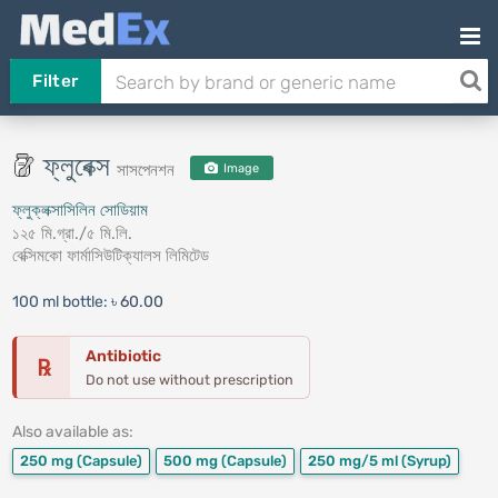
Filter
ফ্লুবেক্স
সাসপেনশন
Image
ফ্লুক্লক্সাসিলিন সোডিয়াম
১২৫ মি.গ্রা./৫ মি.লি.
বেক্সিমকো ফার্মাসিউটিক্যালস লিমিটেড
100 ml bottle:
৳ 60.00
Antibiotic
℞
Do not use without prescription
Also available as:
250 mg
(Capsule)
500 mg
(Capsule)
250 mg/5 ml
(Syrup)