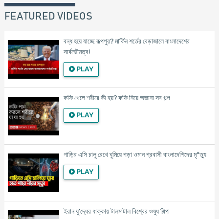
FEATURED VIDEOS
বন্ধ হয়ে যাচ্ছে রূপপুর? মার্কিন শর্তের বেড়াজালে বাংলাদেশের
সার্বভৌমত্ব!
PLAY
কফি খেলে শরীরে কী হয়? কফি নিয়ে অজানা সব গল্প
PLAY
গাড়ির এসি চালু রেখে ঘুমিয়ে পড়া ওমান প্রবাসী বাংলাদেশিদের মৃ*ত্যু
PLAY
ইরান যু'দ্ধের ধাক্কায় টালমাটাল বিশ্বের ওষুধ শিল্প