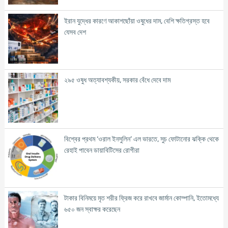
ইরান যুদ্ধের কারণে আকাশছোঁয়া ওষুধের দাম, বেশি ক্ষতিগ্রস্ত হবে
যেসব দেশ
২৯৫ ওষুধ অত্যাবশ্যকীয়, সরকার বেঁধে দেবে দাম
বিশ্বের প্রথম ‘ওরাল ইনসুলিন’ এল ভারতে, সুচ ফোটানোর ঝক্কি থেকে
রেহাই পাবেন ডায়াবিটিসের রোগীরা
টাকার বিনিময়ে মৃত শরীর ফ্রিজ করে রাখবে জার্মান কোম্পানি, ইতোমধ্যে
৬৫০ জন স্বাক্ষর করেছেন