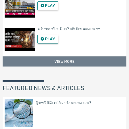
PLAY
কফি খেলে শরীরে কী হয়? কফি নিয়ে অজানা সব গল্প
PLAY
VIEW MORE
FEATURED NEWS & ARTICLES
টুথপেস্ট টিউবের নিচে রঙিন দাগ কেন থাকে?